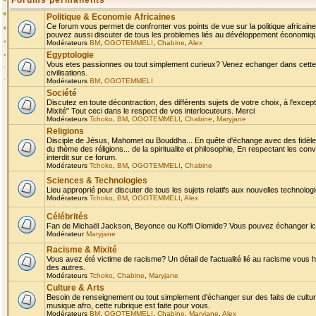
Forums permanents
Politique & Economie Africaines
Ce forum vous permet de confronter vos points de vue sur la politique africaine,
pouvez aussi discuter de tous les problemes liés au dévéloppement économique 
Modérateurs
BM
,
OGOTEMMELI
,
Chabine
,
Alex
Egyptologie
Vous etes passionnes ou tout simplement curieux? Venez echanger dans cette ru
civilisations.
Modérateurs
BM
,
OGOTEMMELI
Société
Discutez en toute décontraction, des différents sujets de votre choix, à l'exce
Mixité" Tout ceci dans le respect de vos interlocuteurs. Merci
Modérateurs
Tchoko
,
BM
,
OGOTEMMELI
,
Chabine
,
Maryjane
Religions
Disciple de Jésus, Mahomet ou Bouddha... En quête d'échange avec des fidèles
du thème des réligions... de la spiritualite et philosophie, En respectant les 
interdit sur ce forum.
Modérateurs
Tchoko
,
BM
,
OGOTEMMELI
,
Chabine
Sciences & Technologies
Lieu approprié pour discuter de tous les sujets relatifs aux nouvelles technolo
Modérateurs
Tchoko
,
BM
,
OGOTEMMELI
,
Alex
Célébrités
Fan de Michaël Jackson, Beyonce ou Koffi Olomide? Vous pouvez échanger ici l
Modérateur
Maryjane
Racisme & Mixité
Vous avez été victime de racisme? Un détail de l'actualité lié au racisme vous 
des autres.
Modérateurs
Tchoko
,
Chabine
,
Maryjane
Culture & Arts
Besoin de renseignement ou tout simplement d'échanger sur des faits de culture,
musique afro, cette rubrique est faite pour vous.
Modérateurs
BM
,
OGOTEMMELI
,
Chabine
,
Maryjane
,
Alex