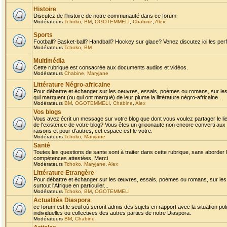
Histoire
Discutez de l'histoire de notre communauté dans ce forum
Modérateurs
Tchoko
,
BM
,
OGOTEMMELI
,
Chabine
,
Alex
Sports
Football? Basket-ball? Handball? Hockey sur glace? Venez discutez ici les perf
Modérateurs
Tchoko
,
BM
Multimédia
Cette rubrique est consacrée aux documents audios et vidéos.
Modérateurs
Chabine
,
Maryjane
Littérature Négro-africaine
Pour débattre et échanger sur les oeuvres, essais, poèmes ou romans, sur les
qui marquent (ou qui ont marqué) de leur plume la littérature négro-africaine .
Modérateurs
BM
,
OGOTEMMELI
,
Chabine
,
Alex
Vos blogs
Vous avez écrit un message sur votre blog que dont vous voulez partager le li
de l'existence de votre blog? Vous êtes un grioonaute non encore converti aux 
raisons et pour d'autres, cet espace est le votre.
Modérateurs
Tchoko
,
Maryjane
Santé
Toutes les questions de sante sont à traiter dans cette rubrique, sans aborder le
compétences attestées. Merci
Modérateurs
Tchoko
,
Maryjane
,
Alex
Littérature Etrangère
Pour débattre et échanger sur les œuvres, essais, poèmes ou romans, sur les
surtout l'Afrique en particulier...
Modérateurs
Tchoko
,
BM
,
OGOTEMMELI
Actualités Diaspora
ce forum est le seul où seront admis des sujets en rapport avec la situation pol
individuelles ou collectives des autres parties de notre Diaspora.
Modérateurs
BM
,
Chabine