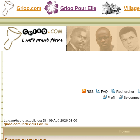
Grioo.com
Grioo Pour Elle
Village
RSS
FAQ
Rechercher
Profil
Se connect
La date/heure actuelle est Dim 09 Aoû 2026 03:00
grioo.com Index du Forum
Forum