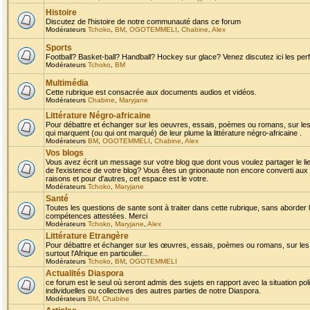
Histoire
Discutez de l'histoire de notre communauté dans ce forum
Modérateurs
Tchoko
,
BM
,
OGOTEMMELI
,
Chabine
,
Alex
Sports
Football? Basket-ball? Handball? Hockey sur glace? Venez discutez ici les perf
Modérateurs
Tchoko
,
BM
Multimédia
Cette rubrique est consacrée aux documents audios et vidéos.
Modérateurs
Chabine
,
Maryjane
Littérature Négro-africaine
Pour débattre et échanger sur les oeuvres, essais, poèmes ou romans, sur les
qui marquent (ou qui ont marqué) de leur plume la littérature négro-africaine .
Modérateurs
BM
,
OGOTEMMELI
,
Chabine
,
Alex
Vos blogs
Vous avez écrit un message sur votre blog que dont vous voulez partager le li
de l'existence de votre blog? Vous êtes un grioonaute non encore converti aux 
raisons et pour d'autres, cet espace est le votre.
Modérateurs
Tchoko
,
Maryjane
Santé
Toutes les questions de sante sont à traiter dans cette rubrique, sans aborder le
compétences attestées. Merci
Modérateurs
Tchoko
,
Maryjane
,
Alex
Littérature Etrangère
Pour débattre et échanger sur les œuvres, essais, poèmes ou romans, sur les
surtout l'Afrique en particulier...
Modérateurs
Tchoko
,
BM
,
OGOTEMMELI
Actualités Diaspora
ce forum est le seul où seront admis des sujets en rapport avec la situation pol
individuelles ou collectives des autres parties de notre Diaspora.
Modérateurs
BM
,
Chabine