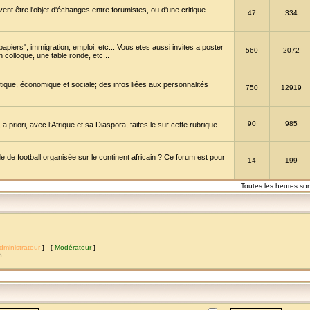
vent être l'objet d'échanges entre forumistes, ou d'une critique
47
334
papiers", immigration, emploi, etc... Vous etes aussi invites a poster
560
2072
 colloque, une table ronde, etc...
itique, économique et sociale; des infos liées aux personnalités
750
12919
90
985
a priori, avec l’Afrique et sa Diaspora, faites le sur cette rubrique.
de football organisée sur le continent africain ? Ce forum est pour
14
199
Toutes les heures so
dministrateur
] [
Modérateur
]
8