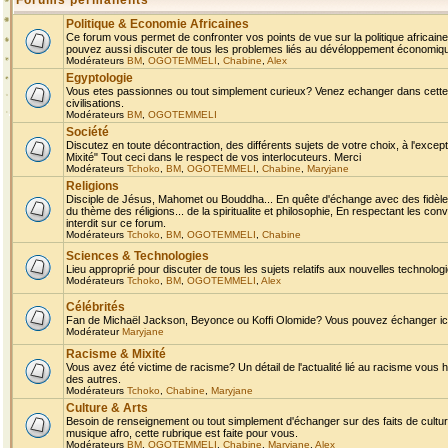
Forums permanents
Politique & Economie Africaines
Ce forum vous permet de confronter vos points de vue sur la politique africaine,
pouvez aussi discuter de tous les problemes liés au dévéloppement économique 
Modérateurs
BM
,
OGOTEMMELI
,
Chabine
,
Alex
Egyptologie
Vous etes passionnes ou tout simplement curieux? Venez echanger dans cette ru
civilisations.
Modérateurs
BM
,
OGOTEMMELI
Société
Discutez en toute décontraction, des différents sujets de votre choix, à l'exce
Mixité" Tout ceci dans le respect de vos interlocuteurs. Merci
Modérateurs
Tchoko
,
BM
,
OGOTEMMELI
,
Chabine
,
Maryjane
Religions
Disciple de Jésus, Mahomet ou Bouddha... En quête d'échange avec des fidèles
du thème des réligions... de la spiritualite et philosophie, En respectant les 
interdit sur ce forum.
Modérateurs
Tchoko
,
BM
,
OGOTEMMELI
,
Chabine
Sciences & Technologies
Lieu approprié pour discuter de tous les sujets relatifs aux nouvelles technolo
Modérateurs
Tchoko
,
BM
,
OGOTEMMELI
,
Alex
Célébrités
Fan de Michaël Jackson, Beyonce ou Koffi Olomide? Vous pouvez échanger ici l
Modérateur
Maryjane
Racisme & Mixité
Vous avez été victime de racisme? Un détail de l'actualité lié au racisme vous 
des autres.
Modérateurs
Tchoko
,
Chabine
,
Maryjane
Culture & Arts
Besoin de renseignement ou tout simplement d'échanger sur des faits de culture,
musique afro, cette rubrique est faite pour vous.
Modérateurs
BM
,
OGOTEMMELI
,
Chabine
,
Maryjane
,
Alex