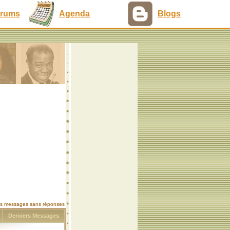
rums
Agenda
Blogs
les messages sans réponses
s
Derniers Messages