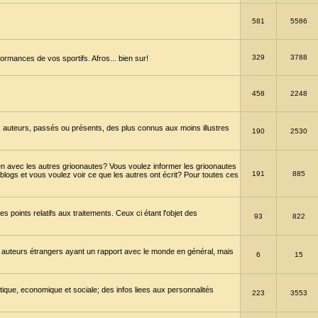
581
5586
329
3788
ormances de vos sportifs. Afros... bien sur!
458
2248
 auteurs, passés ou présents, des plus connus aux moins illustres
190
2530
en avec les autres grioonautes? Vous voulez informer les grioonautes
191
885
blogs et vous voulez voir ce que les autres ont écrit? Pour toutes ces
s points relatifs aux traitements. Ceux ci étant l'objet des
93
822
 auteurs étrangers ayant un rapport avec le monde en général, mais
6
15
itique, economique et sociale; des infos liees aux personnalités
223
3553