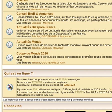
Articles
Catégorie destinée à recevoir les articles piochés à travers la toile. Ceux-ci doi
circonstanciée afin de ne pas les réduire à l'état de propagande.
Modérateur
Moderator team
Conseil BtoB & Annonces
Conseil "Black To Black" entre nous, sur tous les sujets de la vie quotidienne, "
toutes les annonces concernant les manifs, les meetings, les participations a un
Modérateurs
Chabine
,
Maryjane
Actualités Diaspora France
ce forum est le seul où seront admis des sujets en rapport avec la situation pol
individuelles ou collectives de la Diaspora afro en France.
Modérateurs
Tchoko
,
OGOTEMMELI
,
Maryjane
Actualités Monde
Si vous avez envie de discuter de l’actualité mondiale, n’ayant aucun lien direct, 
Modérateurs
Tchoko
,
Chabine
,
Maryjane
Coupe du Monde 2010
Vous voulez débattre de tous les sujets concernant la première coupe du monde 
vous.
Modérateurs
Tchoko
,
OGOTEMMELI
,
Alex
Qui est en ligne ?
Nos membres ont posté un total de
112984
messages
Nous avons
1780397
membres enregistrés
L'utilisateur enregistré le plus récent est
LAIGia72
Il y a en tout
430
utilisateurs en ligne :: 0 Enregistré, 0 Invisible et 430 Invités [
A
Le record du nombre d'utilisateurs en ligne est de
21362
le Mar 07 Avr 2026 16:5
Utilisateurs enregistrés : Aucun
Ces données sont basées sur les utilisateurs actifs des cinq dernières minutes
Connexion