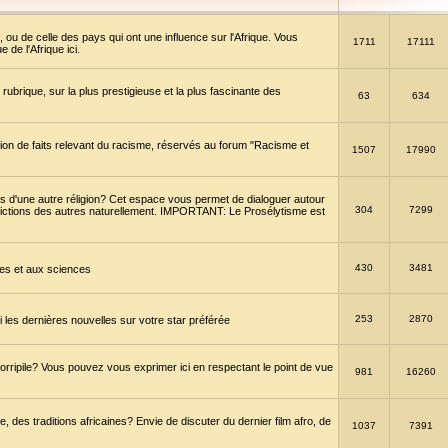
 ou de celle des pays qui ont une influence sur l'Afrique. Vous
1711
17111
de l'Afrique ici.
brique, sur la plus prestigieuse et la plus fascinante des
63
634
ption de faits relevant du racisme, réservés au forum "Racisme et
1507
17990
 d'une autre réligion? Cet espace vous permet de dialoguer autour
304
7299
convictions des autres naturellement. IMPORTANT: Le Prosélytisme est
430
3481
gies et aux sciences
253
2870
es dernières nouvelles sur votre star préférée
horripile? Vous pouvez vous exprimer ici en respectant le point de vue
981
16260
 des traditions africaines? Envie de discuter du dernier film afro, de
1037
7391