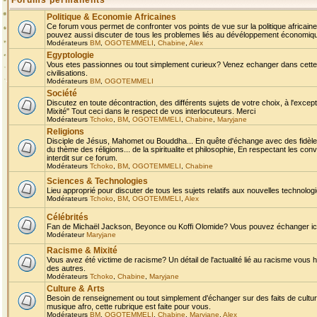
Forums permanents
Politique & Economie Africaines
Ce forum vous permet de confronter vos points de vue sur la politique africaine,
pouvez aussi discuter de tous les problemes liés au dévéloppement économique 
Modérateurs
BM
,
OGOTEMMELI
,
Chabine
,
Alex
Egyptologie
Vous etes passionnes ou tout simplement curieux? Venez echanger dans cette ru
civilisations.
Modérateurs
BM
,
OGOTEMMELI
Société
Discutez en toute décontraction, des différents sujets de votre choix, à l'exce
Mixité" Tout ceci dans le respect de vos interlocuteurs. Merci
Modérateurs
Tchoko
,
BM
,
OGOTEMMELI
,
Chabine
,
Maryjane
Religions
Disciple de Jésus, Mahomet ou Bouddha... En quête d'échange avec des fidèles
du thème des réligions... de la spiritualite et philosophie, En respectant les 
interdit sur ce forum.
Modérateurs
Tchoko
,
BM
,
OGOTEMMELI
,
Chabine
Sciences & Technologies
Lieu approprié pour discuter de tous les sujets relatifs aux nouvelles technolo
Modérateurs
Tchoko
,
BM
,
OGOTEMMELI
,
Alex
Célébrités
Fan de Michaël Jackson, Beyonce ou Koffi Olomide? Vous pouvez échanger ici l
Modérateur
Maryjane
Racisme & Mixité
Vous avez été victime de racisme? Un détail de l'actualité lié au racisme vous 
des autres.
Modérateurs
Tchoko
,
Chabine
,
Maryjane
Culture & Arts
Besoin de renseignement ou tout simplement d'échanger sur des faits de culture,
musique afro, cette rubrique est faite pour vous.
Modérateurs
BM
,
OGOTEMMELI
,
Chabine
,
Maryjane
,
Alex