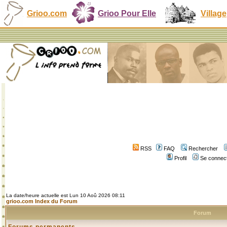
Grioo.com
Grioo Pour Elle
Village
RSS
FAQ
Rechercher
Profil
Se connect
La date/heure actuelle est Lun 10 Aoû 2026 08:11
grioo.com Index du Forum
Forum