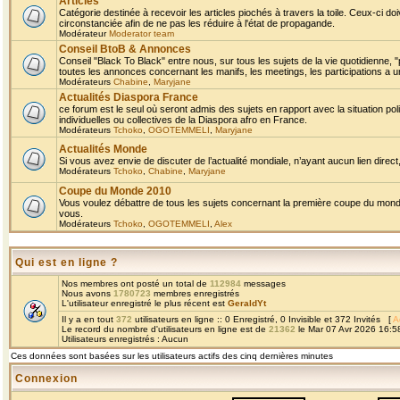
Articles
Catégorie destinée à recevoir les articles piochés à travers la toile. Ceux-ci doi
circonstanciée afin de ne pas les réduire à l'état de propagande.
Modérateur
Moderator team
Conseil BtoB & Annonces
Conseil "Black To Black" entre nous, sur tous les sujets de la vie quotidienne, "
toutes les annonces concernant les manifs, les meetings, les participations a un
Modérateurs
Chabine
,
Maryjane
Actualités Diaspora France
ce forum est le seul où seront admis des sujets en rapport avec la situation pol
individuelles ou collectives de la Diaspora afro en France.
Modérateurs
Tchoko
,
OGOTEMMELI
,
Maryjane
Actualités Monde
Si vous avez envie de discuter de l’actualité mondiale, n’ayant aucun lien direct, 
Modérateurs
Tchoko
,
Chabine
,
Maryjane
Coupe du Monde 2010
Vous voulez débattre de tous les sujets concernant la première coupe du monde 
vous.
Modérateurs
Tchoko
,
OGOTEMMELI
,
Alex
Qui est en ligne ?
Nos membres ont posté un total de
112984
messages
Nous avons
1780723
membres enregistrés
L'utilisateur enregistré le plus récent est
GeraldYt
Il y a en tout
372
utilisateurs en ligne :: 0 Enregistré, 0 Invisible et 372 Invités [
A
Le record du nombre d'utilisateurs en ligne est de
21362
le Mar 07 Avr 2026 16:5
Utilisateurs enregistrés : Aucun
Ces données sont basées sur les utilisateurs actifs des cinq dernières minutes
Connexion