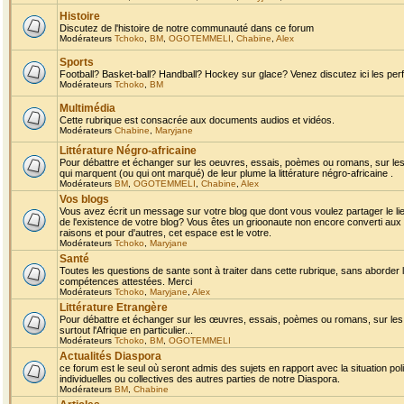
Histoire
Discutez de l'histoire de notre communauté dans ce forum
Modérateurs
Tchoko
,
BM
,
OGOTEMMELI
,
Chabine
,
Alex
Sports
Football? Basket-ball? Handball? Hockey sur glace? Venez discutez ici les perf
Modérateurs
Tchoko
,
BM
Multimédia
Cette rubrique est consacrée aux documents audios et vidéos.
Modérateurs
Chabine
,
Maryjane
Littérature Négro-africaine
Pour débattre et échanger sur les oeuvres, essais, poèmes ou romans, sur les
qui marquent (ou qui ont marqué) de leur plume la littérature négro-africaine .
Modérateurs
BM
,
OGOTEMMELI
,
Chabine
,
Alex
Vos blogs
Vous avez écrit un message sur votre blog que dont vous voulez partager le li
de l'existence de votre blog? Vous êtes un grioonaute non encore converti aux 
raisons et pour d'autres, cet espace est le votre.
Modérateurs
Tchoko
,
Maryjane
Santé
Toutes les questions de sante sont à traiter dans cette rubrique, sans aborder le
compétences attestées. Merci
Modérateurs
Tchoko
,
Maryjane
,
Alex
Littérature Etrangère
Pour débattre et échanger sur les œuvres, essais, poèmes ou romans, sur les
surtout l'Afrique en particulier...
Modérateurs
Tchoko
,
BM
,
OGOTEMMELI
Actualités Diaspora
ce forum est le seul où seront admis des sujets en rapport avec la situation pol
individuelles ou collectives des autres parties de notre Diaspora.
Modérateurs
BM
,
Chabine