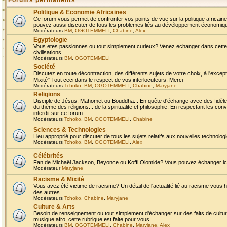
Forums permanents
Politique & Economie Africaines
Ce forum vous permet de confronter vos points de vue sur la politique africaine,
pouvez aussi discuter de tous les problemes liés au dévéloppement économique 
Modérateurs
BM
,
OGOTEMMELI
,
Chabine
,
Alex
Egyptologie
Vous etes passionnes ou tout simplement curieux? Venez echanger dans cette ru
civilisations.
Modérateurs
BM
,
OGOTEMMELI
Société
Discutez en toute décontraction, des différents sujets de votre choix, à l'exce
Mixité" Tout ceci dans le respect de vos interlocuteurs. Merci
Modérateurs
Tchoko
,
BM
,
OGOTEMMELI
,
Chabine
,
Maryjane
Religions
Disciple de Jésus, Mahomet ou Bouddha... En quête d'échange avec des fidèles
du thème des réligions... de la spiritualite et philosophie, En respectant les 
interdit sur ce forum.
Modérateurs
Tchoko
,
BM
,
OGOTEMMELI
,
Chabine
Sciences & Technologies
Lieu approprié pour discuter de tous les sujets relatifs aux nouvelles technolo
Modérateurs
Tchoko
,
BM
,
OGOTEMMELI
,
Alex
Célébrités
Fan de Michaël Jackson, Beyonce ou Koffi Olomide? Vous pouvez échanger ici l
Modérateur
Maryjane
Racisme & Mixité
Vous avez été victime de racisme? Un détail de l'actualité lié au racisme vous 
des autres.
Modérateurs
Tchoko
,
Chabine
,
Maryjane
Culture & Arts
Besoin de renseignement ou tout simplement d'échanger sur des faits de culture,
musique afro, cette rubrique est faite pour vous.
Modérateurs
BM
,
OGOTEMMELI
,
Chabine
,
Maryjane
,
Alex