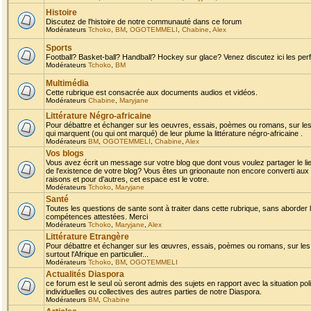
Histoire
Discutez de l'histoire de notre communauté dans ce forum
Modérateurs
Tchoko
,
BM
,
OGOTEMMELI
,
Chabine
,
Alex
Sports
Football? Basket-ball? Handball? Hockey sur glace? Venez discutez ici les perf
Modérateurs
Tchoko
,
BM
Multimédia
Cette rubrique est consacrée aux documents audios et vidéos.
Modérateurs
Chabine
,
Maryjane
Littérature Négro-africaine
Pour débattre et échanger sur les oeuvres, essais, poèmes ou romans, sur les
qui marquent (ou qui ont marqué) de leur plume la littérature négro-africaine .
Modérateurs
BM
,
OGOTEMMELI
,
Chabine
,
Alex
Vos blogs
Vous avez écrit un message sur votre blog que dont vous voulez partager le li
de l'existence de votre blog? Vous êtes un grioonaute non encore converti aux 
raisons et pour d'autres, cet espace est le votre.
Modérateurs
Tchoko
,
Maryjane
Santé
Toutes les questions de sante sont à traiter dans cette rubrique, sans aborder le
compétences attestées. Merci
Modérateurs
Tchoko
,
Maryjane
,
Alex
Littérature Etrangère
Pour débattre et échanger sur les œuvres, essais, poèmes ou romans, sur les
surtout l'Afrique en particulier...
Modérateurs
Tchoko
,
BM
,
OGOTEMMELI
Actualités Diaspora
ce forum est le seul où seront admis des sujets en rapport avec la situation pol
individuelles ou collectives des autres parties de notre Diaspora.
Modérateurs
BM
,
Chabine