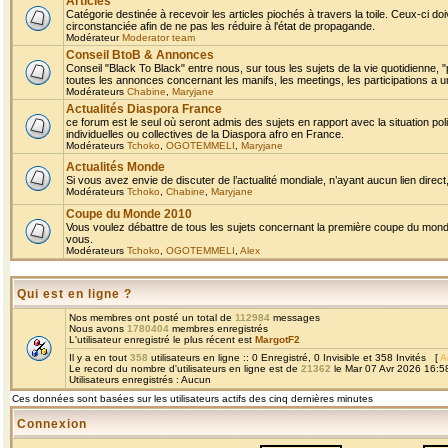
Articles
Catégorie destinée à recevoir les articles piochés à travers la toile. Ceux-ci doi
circonstanciée afin de ne pas les réduire à l'état de propagande.
Modérateur
Moderator team
Conseil BtoB & Annonces
Conseil "Black To Black" entre nous, sur tous les sujets de la vie quotidienne, "
toutes les annonces concernant les manifs, les meetings, les participations a un
Modérateurs
Chabine
,
Maryjane
Actualités Diaspora France
ce forum est le seul où seront admis des sujets en rapport avec la situation pol
individuelles ou collectives de la Diaspora afro en France.
Modérateurs
Tchoko
,
OGOTEMMELI
,
Maryjane
Actualités Monde
Si vous avez envie de discuter de l’actualité mondiale, n’ayant aucun lien direct, 
Modérateurs
Tchoko
,
Chabine
,
Maryjane
Coupe du Monde 2010
Vous voulez débattre de tous les sujets concernant la première coupe du monde 
vous.
Modérateurs
Tchoko
,
OGOTEMMELI
,
Alex
Qui est en ligne ?
Nos membres ont posté un total de
112984
messages
Nous avons
1780404
membres enregistrés
L'utilisateur enregistré le plus récent est
MargotF2
Il y a en tout
358
utilisateurs en ligne :: 0 Enregistré, 0 Invisible et 358 Invités [
A
Le record du nombre d'utilisateurs en ligne est de
21362
le Mar 07 Avr 2026 16:5
Utilisateurs enregistrés : Aucun
Ces données sont basées sur les utilisateurs actifs des cinq dernières minutes
Connexion