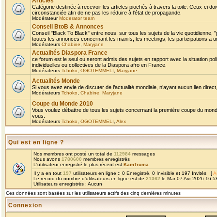
Articles
Catégorie destinée à recevoir les articles piochés à travers la toile. Ceux-ci doi
circonstanciée afin de ne pas les réduire à l'état de propagande.
Modérateur
Moderator team
Conseil BtoB & Annonces
Conseil "Black To Black" entre nous, sur tous les sujets de la vie quotidienne, "
toutes les annonces concernant les manifs, les meetings, les participations a un
Modérateurs
Chabine
,
Maryjane
Actualités Diaspora France
ce forum est le seul où seront admis des sujets en rapport avec la situation pol
individuelles ou collectives de la Diaspora afro en France.
Modérateurs
Tchoko
,
OGOTEMMELI
,
Maryjane
Actualités Monde
Si vous avez envie de discuter de l’actualité mondiale, n’ayant aucun lien direct, 
Modérateurs
Tchoko
,
Chabine
,
Maryjane
Coupe du Monde 2010
Vous voulez débattre de tous les sujets concernant la première coupe du monde 
vous.
Modérateurs
Tchoko
,
OGOTEMMELI
,
Alex
Qui est en ligne ?
Nos membres ont posté un total de
112984
messages
Nous avons
1780600
membres enregistrés
L'utilisateur enregistré le plus récent est
KamTruma
Il y a en tout
197
utilisateurs en ligne :: 0 Enregistré, 0 Invisible et 197 Invités [
A
Le record du nombre d'utilisateurs en ligne est de
21362
le Mar 07 Avr 2026 16:5
Utilisateurs enregistrés : Aucun
Ces données sont basées sur les utilisateurs actifs des cinq dernières minutes
Connexion