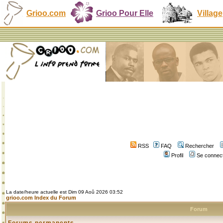
Grioo.com
Grioo Pour Elle
Village
RSS
FAQ
Rechercher
Profil
Se connect
La date/heure actuelle est Dim 09 Aoû 2026 03:52
grioo.com Index du Forum
Forum