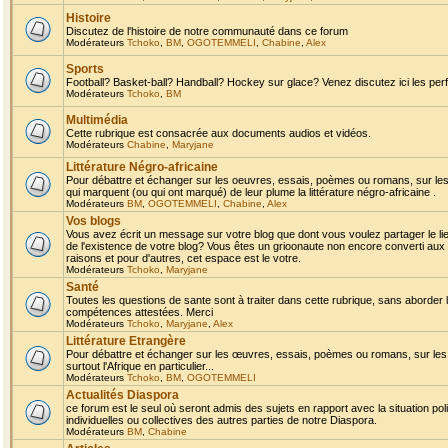
Histoire
Discutez de l'histoire de notre communauté dans ce forum
Modérateurs
Tchoko
,
BM
,
OGOTEMMELI
,
Chabine
,
Alex
Sports
Football? Basket-ball? Handball? Hockey sur glace? Venez discutez ici les perf
Modérateurs
Tchoko
,
BM
Multimédia
Cette rubrique est consacrée aux documents audios et vidéos.
Modérateurs
Chabine
,
Maryjane
Littérature Négro-africaine
Pour débattre et échanger sur les oeuvres, essais, poèmes ou romans, sur les
qui marquent (ou qui ont marqué) de leur plume la littérature négro-africaine .
Modérateurs
BM
,
OGOTEMMELI
,
Chabine
,
Alex
Vos blogs
Vous avez écrit un message sur votre blog que dont vous voulez partager le li
de l'existence de votre blog? Vous êtes un grioonaute non encore converti aux 
raisons et pour d'autres, cet espace est le votre.
Modérateurs
Tchoko
,
Maryjane
Santé
Toutes les questions de sante sont à traiter dans cette rubrique, sans aborder le
compétences attestées. Merci
Modérateurs
Tchoko
,
Maryjane
,
Alex
Littérature Etrangère
Pour débattre et échanger sur les œuvres, essais, poèmes ou romans, sur les
surtout l'Afrique en particulier...
Modérateurs
Tchoko
,
BM
,
OGOTEMMELI
Actualités Diaspora
ce forum est le seul où seront admis des sujets en rapport avec la situation pol
individuelles ou collectives des autres parties de notre Diaspora.
Modérateurs
BM
,
Chabine