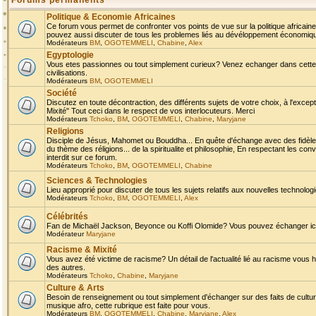
Forums permanents
Politique & Economie Africaines
Ce forum vous permet de confronter vos points de vue sur la politique africaine,
pouvez aussi discuter de tous les problemes liés au dévéloppement économique 
Modérateurs
BM
,
OGOTEMMELI
,
Chabine
,
Alex
Egyptologie
Vous etes passionnes ou tout simplement curieux? Venez echanger dans cette ru
civilisations.
Modérateurs
BM
,
OGOTEMMELI
Société
Discutez en toute décontraction, des différents sujets de votre choix, à l'exce
Mixité" Tout ceci dans le respect de vos interlocuteurs. Merci
Modérateurs
Tchoko
,
BM
,
OGOTEMMELI
,
Chabine
,
Maryjane
Religions
Disciple de Jésus, Mahomet ou Bouddha... En quête d'échange avec des fidèles
du thème des réligions... de la spiritualite et philosophie, En respectant les 
interdit sur ce forum.
Modérateurs
Tchoko
,
BM
,
OGOTEMMELI
,
Chabine
Sciences & Technologies
Lieu approprié pour discuter de tous les sujets relatifs aux nouvelles technolo
Modérateurs
Tchoko
,
BM
,
OGOTEMMELI
,
Alex
Célébrités
Fan de Michaël Jackson, Beyonce ou Koffi Olomide? Vous pouvez échanger ici l
Modérateur
Maryjane
Racisme & Mixité
Vous avez été victime de racisme? Un détail de l'actualité lié au racisme vous 
des autres.
Modérateurs
Tchoko
,
Chabine
,
Maryjane
Culture & Arts
Besoin de renseignement ou tout simplement d'échanger sur des faits de culture,
musique afro, cette rubrique est faite pour vous.
Modérateurs
BM
,
OGOTEMMELI
,
Chabine
,
Maryjane
,
Alex