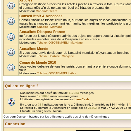
Articles
Catégorie destinée à recevoir les articles piochés à travers la toile. Ceux-ci doi
circonstanciée afin de ne pas les réduire à l'état de propagande.
Modérateur
Moderator team
Conseil BtoB & Annonces
Conseil "Black To Black" entre nous, sur tous les sujets de la vie quotidienne, "
toutes les annonces concernant les manifs, les meetings, les participations a un
Modérateurs
Chabine
,
Maryjane
Actualités Diaspora France
ce forum est le seul où seront admis des sujets en rapport avec la situation pol
individuelles ou collectives de la Diaspora afro en France.
Modérateurs
Tchoko
,
OGOTEMMELI
,
Maryjane
Actualités Monde
Si vous avez envie de discuter de l’actualité mondiale, n’ayant aucun lien direct, 
Modérateurs
Tchoko
,
Chabine
,
Maryjane
Coupe du Monde 2010
Vous voulez débattre de tous les sujets concernant la première coupe du monde 
vous.
Modérateurs
Tchoko
,
OGOTEMMELI
,
Alex
Qui est en ligne ?
Nos membres ont posté un total de
112984
messages
Nous avons
1780640
membres enregistrés
L'utilisateur enregistré le plus récent est
LaneCash
Il y a en tout
334
utilisateurs en ligne :: 0 Enregistré, 0 Invisible et 334 Invités [
A
Le record du nombre d'utilisateurs en ligne est de
21362
le Mar 07 Avr 2026 16:5
Utilisateurs enregistrés : Aucun
Ces données sont basées sur les utilisateurs actifs des cinq dernières minutes
Connexion