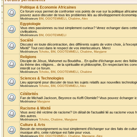
Forums permanents
Politique & Economie Africaines
Ce forum vous permet de confronter vos points de vue sur la politique africaine,
pouvez aussi discuter de tous les problemes liés au dévéloppement économique 
Modérateurs
BM
,
OGOTEMMELI
,
Chabine
,
Alex
Egyptologie
Vous etes passionnes ou tout simplement curieux? Venez echanger dans cette ru
civilisations.
Modérateurs
BM
,
OGOTEMMELI
Société
Discutez en toute décontraction, des différents sujets de votre choix, à l'exce
Mixité" Tout ceci dans le respect de vos interlocuteurs. Merci
Modérateurs
Tchoko
,
BM
,
OGOTEMMELI
,
Chabine
,
Maryjane
Religions
Disciple de Jésus, Mahomet ou Bouddha... En quête d'échange avec des fidèles
du thème des réligions... de la spiritualite et philosophie, En respectant les 
interdit sur ce forum.
Modérateurs
Tchoko
,
BM
,
OGOTEMMELI
,
Chabine
Sciences & Technologies
Lieu approprié pour discuter de tous les sujets relatifs aux nouvelles technolo
Modérateurs
Tchoko
,
BM
,
OGOTEMMELI
,
Alex
Célébrités
Fan de Michaël Jackson, Beyonce ou Koffi Olomide? Vous pouvez échanger ici l
Modérateur
Maryjane
Racisme & Mixité
Vous avez été victime de racisme? Un détail de l'actualité lié au racisme vous 
des autres.
Modérateurs
Tchoko
,
Chabine
,
Maryjane
Culture & Arts
Besoin de renseignement ou tout simplement d'échanger sur des faits de culture,
musique afro, cette rubrique est faite pour vous.
Modérateurs
BM
,
OGOTEMMELI
,
Chabine
,
Maryjane
,
Alex