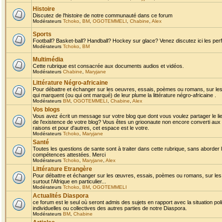
Histoire
Discutez de l'histoire de notre communauté dans ce forum
Modérateurs
Tchoko
,
BM
,
OGOTEMMELI
,
Chabine
,
Alex
Sports
Football? Basket-ball? Handball? Hockey sur glace? Venez discutez ici les perf
Modérateurs
Tchoko
,
BM
Multimédia
Cette rubrique est consacrée aux documents audios et vidéos.
Modérateurs
Chabine
,
Maryjane
Littérature Négro-africaine
Pour débattre et échanger sur les oeuvres, essais, poèmes ou romans, sur les
qui marquent (ou qui ont marqué) de leur plume la littérature négro-africaine .
Modérateurs
BM
,
OGOTEMMELI
,
Chabine
,
Alex
Vos blogs
Vous avez écrit un message sur votre blog que dont vous voulez partager le li
de l'existence de votre blog? Vous êtes un grioonaute non encore converti aux 
raisons et pour d'autres, cet espace est le votre.
Modérateurs
Tchoko
,
Maryjane
Santé
Toutes les questions de sante sont à traiter dans cette rubrique, sans aborder le
compétences attestées. Merci
Modérateurs
Tchoko
,
Maryjane
,
Alex
Littérature Etrangère
Pour débattre et échanger sur les œuvres, essais, poèmes ou romans, sur les
surtout l'Afrique en particulier...
Modérateurs
Tchoko
,
BM
,
OGOTEMMELI
Actualités Diaspora
ce forum est le seul où seront admis des sujets en rapport avec la situation pol
individuelles ou collectives des autres parties de notre Diaspora.
Modérateurs
BM
,
Chabine