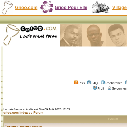
Grioo.com
Grioo Pour Elle
Village
RSS
FAQ
Rechercher
Profil
Se connect
La date/heure actuelle est Dim 09 Aoû 2026 12:05
grioo.com Index du Forum
Forum