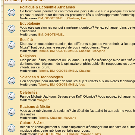
Forums permanents
Politique & Economie Africaines
Ce forum vous permet de confronter vos points de vue sur la politique africaine,
pouvez aussi discuter de tous les problemes liés au dévéloppement économique 
Modérateurs
BM
,
OGOTEMMELI
,
Chabine
,
Alex
Egyptologie
Vous etes passionnes ou tout simplement curieux? Venez echanger dans cette ru
civilisations.
Modérateurs
BM
,
OGOTEMMELI
Société
Discutez en toute décontraction, des différents sujets de votre choix, à l'exce
Mixité" Tout ceci dans le respect de vos interlocuteurs. Merci
Modérateurs
Tchoko
,
BM
,
OGOTEMMELI
,
Chabine
,
Maryjane
Religions
Disciple de Jésus, Mahomet ou Bouddha... En quête d'échange avec des fidèles
du thème des réligions... de la spiritualite et philosophie, En respectant les 
interdit sur ce forum.
Modérateurs
Tchoko
,
BM
,
OGOTEMMELI
,
Chabine
Sciences & Technologies
Lieu approprié pour discuter de tous les sujets relatifs aux nouvelles technolo
Modérateurs
Tchoko
,
BM
,
OGOTEMMELI
,
Alex
Célébrités
Fan de Michaël Jackson, Beyonce ou Koffi Olomide? Vous pouvez échanger ici l
Modérateur
Maryjane
Racisme & Mixité
Vous avez été victime de racisme? Un détail de l'actualité lié au racisme vous 
des autres.
Modérateurs
Tchoko
,
Chabine
,
Maryjane
Culture & Arts
Besoin de renseignement ou tout simplement d'échanger sur des faits de culture,
musique afro, cette rubrique est faite pour vous.
Modérateurs
BM
,
OGOTEMMELI
,
Chabine
,
Maryjane
,
Alex