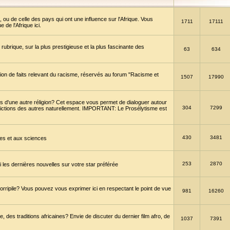
 ou de celle des pays qui ont une influence sur l'Afrique. Vous
1711
17111
de l'Afrique ici.
brique, sur la plus prestigieuse et la plus fascinante des
63
634
ption de faits relevant du racisme, réservés au forum "Racisme et
1507
17990
 d'une autre réligion? Cet espace vous permet de dialoguer autour
304
7299
convictions des autres naturellement. IMPORTANT: Le Prosélytisme est
430
3481
gies et aux sciences
253
2870
es dernières nouvelles sur votre star préférée
horripile? Vous pouvez vous exprimer ici en respectant le point de vue
981
16260
 des traditions africaines? Envie de discuter du dernier film afro, de
1037
7391