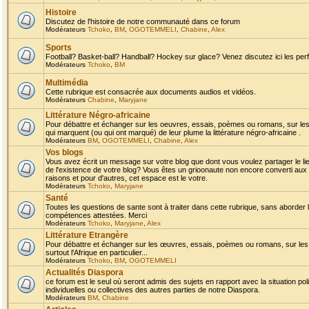
Histoire
Discutez de l'histoire de notre communauté dans ce forum
Modérateurs
Tchoko
,
BM
,
OGOTEMMELI
,
Chabine
,
Alex
Sports
Football? Basket-ball? Handball? Hockey sur glace? Venez discutez ici les perf
Modérateurs
Tchoko
,
BM
Multimédia
Cette rubrique est consacrée aux documents audios et vidéos.
Modérateurs
Chabine
,
Maryjane
Littérature Négro-africaine
Pour débattre et échanger sur les oeuvres, essais, poèmes ou romans, sur les
qui marquent (ou qui ont marqué) de leur plume la littérature négro-africaine .
Modérateurs
BM
,
OGOTEMMELI
,
Chabine
,
Alex
Vos blogs
Vous avez écrit un message sur votre blog que dont vous voulez partager le li
de l'existence de votre blog? Vous êtes un grioonaute non encore converti aux 
raisons et pour d'autres, cet espace est le votre.
Modérateurs
Tchoko
,
Maryjane
Santé
Toutes les questions de sante sont à traiter dans cette rubrique, sans aborder le
compétences attestées. Merci
Modérateurs
Tchoko
,
Maryjane
,
Alex
Littérature Etrangère
Pour débattre et échanger sur les œuvres, essais, poèmes ou romans, sur les
surtout l'Afrique en particulier...
Modérateurs
Tchoko
,
BM
,
OGOTEMMELI
Actualités Diaspora
ce forum est le seul où seront admis des sujets en rapport avec la situation pol
individuelles ou collectives des autres parties de notre Diaspora.
Modérateurs
BM
,
Chabine