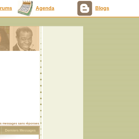
rums
Agenda
Blogs
les messages sans réponses
s
Derniers Messages