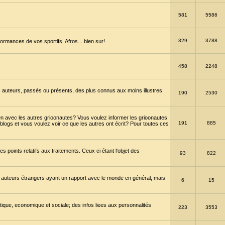
581
5586
329
3788
ormances de vos sportifs. Afros... bien sur!
458
2248
 auteurs, passés ou présents, des plus connus aux moins illustres
190
2530
en avec les autres grioonautes? Vous voulez informer les grioonautes
191
885
blogs et vous voulez voir ce que les autres ont écrit? Pour toutes ces
s points relatifs aux traitements. Ceux ci étant l'objet des
93
822
 auteurs étrangers ayant un rapport avec le monde en général, mais
6
15
itique, economique et sociale; des infos liees aux personnalités
223
3553