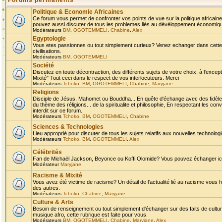
Forums permanents
Politique & Economie Africaines
Ce forum vous permet de confronter vos points de vue sur la politique africaine,
pouvez aussi discuter de tous les problemes liés au dévéloppement économique 
Modérateurs
BM
,
OGOTEMMELI
,
Chabine
,
Alex
Egyptologie
Vous etes passionnes ou tout simplement curieux? Venez echanger dans cette ru
civilisations.
Modérateurs
BM
,
OGOTEMMELI
Société
Discutez en toute décontraction, des différents sujets de votre choix, à l'exce
Mixité" Tout ceci dans le respect de vos interlocuteurs. Merci
Modérateurs
Tchoko
,
BM
,
OGOTEMMELI
,
Chabine
,
Maryjane
Religions
Disciple de Jésus, Mahomet ou Bouddha... En quête d'échange avec des fidèles
du thème des réligions... de la spiritualite et philosophie, En respectant les 
interdit sur ce forum.
Modérateurs
Tchoko
,
BM
,
OGOTEMMELI
,
Chabine
Sciences & Technologies
Lieu approprié pour discuter de tous les sujets relatifs aux nouvelles technolo
Modérateurs
Tchoko
,
BM
,
OGOTEMMELI
,
Alex
Célébrités
Fan de Michaël Jackson, Beyonce ou Koffi Olomide? Vous pouvez échanger ici l
Modérateur
Maryjane
Racisme & Mixité
Vous avez été victime de racisme? Un détail de l'actualité lié au racisme vous 
des autres.
Modérateurs
Tchoko
,
Chabine
,
Maryjane
Culture & Arts
Besoin de renseignement ou tout simplement d'échanger sur des faits de culture,
musique afro, cette rubrique est faite pour vous.
Modérateurs
BM
,
OGOTEMMELI
,
Chabine
,
Maryjane
,
Alex