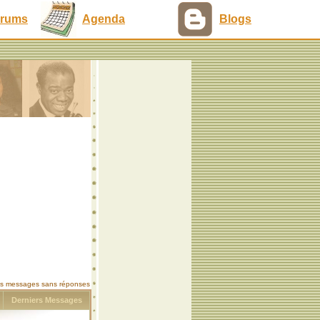
rums
Agenda
Blogs
les messages sans réponses
s
Derniers Messages