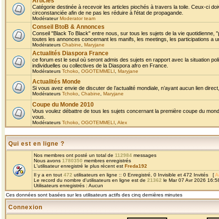
Articles
Catégorie destinée à recevoir les articles piochés à travers la toile. Ceux-ci doi
circonstanciée afin de ne pas les réduire à l'état de propagande.
Modérateur
Moderator team
Conseil BtoB & Annonces
Conseil "Black To Black" entre nous, sur tous les sujets de la vie quotidienne, "
toutes les annonces concernant les manifs, les meetings, les participations a un
Modérateurs
Chabine
,
Maryjane
Actualités Diaspora France
ce forum est le seul où seront admis des sujets en rapport avec la situation pol
individuelles ou collectives de la Diaspora afro en France.
Modérateurs
Tchoko
,
OGOTEMMELI
,
Maryjane
Actualités Monde
Si vous avez envie de discuter de l’actualité mondiale, n’ayant aucun lien direct, 
Modérateurs
Tchoko
,
Chabine
,
Maryjane
Coupe du Monde 2010
Vous voulez débattre de tous les sujets concernant la première coupe du monde 
vous.
Modérateurs
Tchoko
,
OGOTEMMELI
,
Alex
Qui est en ligne ?
Nos membres ont posté un total de
112984
messages
Nous avons
1780350
membres enregistrés
L'utilisateur enregistré le plus récent est
Freda192
Il y a en tout
472
utilisateurs en ligne :: 0 Enregistré, 0 Invisible et 472 Invités [
A
Le record du nombre d'utilisateurs en ligne est de
21362
le Mar 07 Avr 2026 16:5
Utilisateurs enregistrés : Aucun
Ces données sont basées sur les utilisateurs actifs des cinq dernières minutes
Connexion