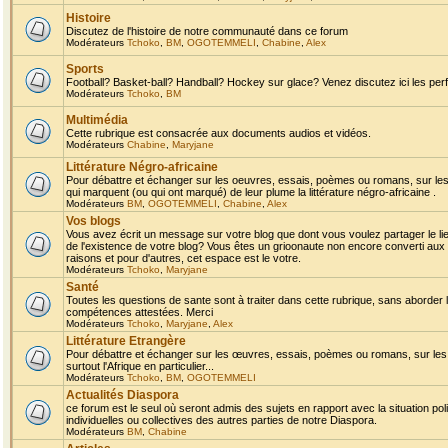
Histoire
Discutez de l'histoire de notre communauté dans ce forum
Modérateurs
Tchoko
,
BM
,
OGOTEMMELI
,
Chabine
,
Alex
Sports
Football? Basket-ball? Handball? Hockey sur glace? Venez discutez ici les perf
Modérateurs
Tchoko
,
BM
Multimédia
Cette rubrique est consacrée aux documents audios et vidéos.
Modérateurs
Chabine
,
Maryjane
Littérature Négro-africaine
Pour débattre et échanger sur les oeuvres, essais, poèmes ou romans, sur les
qui marquent (ou qui ont marqué) de leur plume la littérature négro-africaine .
Modérateurs
BM
,
OGOTEMMELI
,
Chabine
,
Alex
Vos blogs
Vous avez écrit un message sur votre blog que dont vous voulez partager le li
de l'existence de votre blog? Vous êtes un grioonaute non encore converti aux 
raisons et pour d'autres, cet espace est le votre.
Modérateurs
Tchoko
,
Maryjane
Santé
Toutes les questions de sante sont à traiter dans cette rubrique, sans aborder le
compétences attestées. Merci
Modérateurs
Tchoko
,
Maryjane
,
Alex
Littérature Etrangère
Pour débattre et échanger sur les œuvres, essais, poèmes ou romans, sur les
surtout l'Afrique en particulier...
Modérateurs
Tchoko
,
BM
,
OGOTEMMELI
Actualités Diaspora
ce forum est le seul où seront admis des sujets en rapport avec la situation pol
individuelles ou collectives des autres parties de notre Diaspora.
Modérateurs
BM
,
Chabine