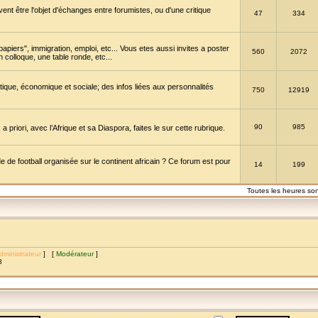
vent être l'objet d'échanges entre forumistes, ou d'une critique
47
334
papiers", immigration, emploi, etc... Vous etes aussi invites a poster
560
2072
 colloque, une table ronde, etc...
itique, économique et sociale; des infos liées aux personnalités
750
12919
90
985
a priori, avec l’Afrique et sa Diaspora, faites le sur cette rubrique.
de football organisée sur le continent africain ? Ce forum est pour
14
199
Toutes les heures so
dministrateur
] [
Modérateur
]
8