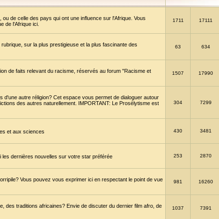
 ou de celle des pays qui ont une influence sur l'Afrique. Vous
1711
17111
de l'Afrique ici.
brique, sur la plus prestigieuse et la plus fascinante des
63
634
ption de faits relevant du racisme, réservés au forum "Racisme et
1507
17990
 d'une autre réligion? Cet espace vous permet de dialoguer autour
304
7299
convictions des autres naturellement. IMPORTANT: Le Prosélytisme est
430
3481
gies et aux sciences
253
2870
es dernières nouvelles sur votre star préférée
horripile? Vous pouvez vous exprimer ici en respectant le point de vue
981
16260
 des traditions africaines? Envie de discuter du dernier film afro, de
1037
7391