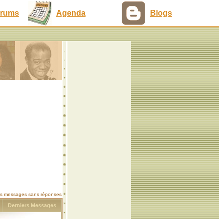
rums
Agenda
Blogs
les messages sans réponses
s
Derniers Messages