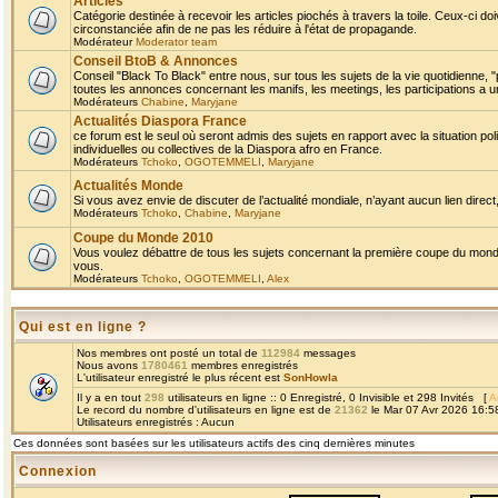
Articles
Catégorie destinée à recevoir les articles piochés à travers la toile. Ceux-ci doi
circonstanciée afin de ne pas les réduire à l'état de propagande.
Modérateur
Moderator team
Conseil BtoB & Annonces
Conseil "Black To Black" entre nous, sur tous les sujets de la vie quotidienne, "
toutes les annonces concernant les manifs, les meetings, les participations a un
Modérateurs
Chabine
,
Maryjane
Actualités Diaspora France
ce forum est le seul où seront admis des sujets en rapport avec la situation pol
individuelles ou collectives de la Diaspora afro en France.
Modérateurs
Tchoko
,
OGOTEMMELI
,
Maryjane
Actualités Monde
Si vous avez envie de discuter de l’actualité mondiale, n’ayant aucun lien direct, 
Modérateurs
Tchoko
,
Chabine
,
Maryjane
Coupe du Monde 2010
Vous voulez débattre de tous les sujets concernant la première coupe du monde 
vous.
Modérateurs
Tchoko
,
OGOTEMMELI
,
Alex
Qui est en ligne ?
Nos membres ont posté un total de
112984
messages
Nous avons
1780461
membres enregistrés
L'utilisateur enregistré le plus récent est
SonHowla
Il y a en tout
298
utilisateurs en ligne :: 0 Enregistré, 0 Invisible et 298 Invités [
A
Le record du nombre d'utilisateurs en ligne est de
21362
le Mar 07 Avr 2026 16:5
Utilisateurs enregistrés : Aucun
Ces données sont basées sur les utilisateurs actifs des cinq dernières minutes
Connexion