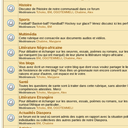
Histoire
Discutez de l'histoire de notre communauté dans ce forum
Modérateurs
Tchoko
,
BM
,
OGOTEMMELI
,
Chabine
,
Alex
Sports
Football? Basket-ball? Handball? Hockey sur glace? Venez discutez ici les perf
Modérateurs
Tchoko
,
BM
Multimédia
Cette rubrique est consacrée aux documents audios et vidéos.
Modérateurs
Chabine
,
Maryjane
Littérature Négro-africaine
Pour débattre et échanger sur les oeuvres, essais, poèmes ou romans, sur les
qui marquent (ou qui ont marqué) de leur plume la littérature négro-africaine .
Modérateurs
BM
,
OGOTEMMELI
,
Chabine
,
Alex
Vos blogs
Vous avez écrit un message sur votre blog que dont vous voulez partager le li
de l'existence de votre blog? Vous êtes un grioonaute non encore converti aux 
raisons et pour d'autres, cet espace est le votre.
Modérateurs
Tchoko
,
Maryjane
Santé
Toutes les questions de sante sont à traiter dans cette rubrique, sans aborder le
compétences attestées. Merci
Modérateurs
Tchoko
,
Maryjane
,
Alex
Littérature Etrangère
Pour débattre et échanger sur les œuvres, essais, poèmes ou romans, sur les
surtout l'Afrique en particulier...
Modérateurs
Tchoko
,
BM
,
OGOTEMMELI
Actualités Diaspora
ce forum est le seul où seront admis des sujets en rapport avec la situation pol
individuelles ou collectives des autres parties de notre Diaspora.
Modérateurs
BM
,
Chabine