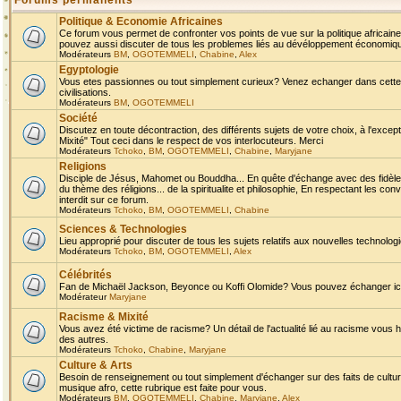
Forums permanents
Politique & Economie Africaines
Ce forum vous permet de confronter vos points de vue sur la politique africaine,
pouvez aussi discuter de tous les problemes liés au dévéloppement économique 
Modérateurs
BM
,
OGOTEMMELI
,
Chabine
,
Alex
Egyptologie
Vous etes passionnes ou tout simplement curieux? Venez echanger dans cette ru
civilisations.
Modérateurs
BM
,
OGOTEMMELI
Société
Discutez en toute décontraction, des différents sujets de votre choix, à l'exce
Mixité" Tout ceci dans le respect de vos interlocuteurs. Merci
Modérateurs
Tchoko
,
BM
,
OGOTEMMELI
,
Chabine
,
Maryjane
Religions
Disciple de Jésus, Mahomet ou Bouddha... En quête d'échange avec des fidèles
du thème des réligions... de la spiritualite et philosophie, En respectant les 
interdit sur ce forum.
Modérateurs
Tchoko
,
BM
,
OGOTEMMELI
,
Chabine
Sciences & Technologies
Lieu approprié pour discuter de tous les sujets relatifs aux nouvelles technolo
Modérateurs
Tchoko
,
BM
,
OGOTEMMELI
,
Alex
Célébrités
Fan de Michaël Jackson, Beyonce ou Koffi Olomide? Vous pouvez échanger ici l
Modérateur
Maryjane
Racisme & Mixité
Vous avez été victime de racisme? Un détail de l'actualité lié au racisme vous 
des autres.
Modérateurs
Tchoko
,
Chabine
,
Maryjane
Culture & Arts
Besoin de renseignement ou tout simplement d'échanger sur des faits de culture,
musique afro, cette rubrique est faite pour vous.
Modérateurs
BM
,
OGOTEMMELI
,
Chabine
,
Maryjane
,
Alex