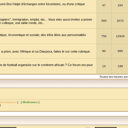
vent être l'objet d'échanges entre forumistes, ou d'une critique
47
334
papiers", immigration, emploi, etc... Vous etes aussi invites a poster
560
2072
 colloque, une table ronde, etc...
itique, économique et sociale; des infos liées aux personnalités
750
12919
90
985
a priori, avec l’Afrique et sa Diaspora, faites le sur cette rubrique.
de football organisée sur le continent africain ? Ce forum est pour
14
199
Toutes les heures so
dministrateur
] [
Modérateur
]
8