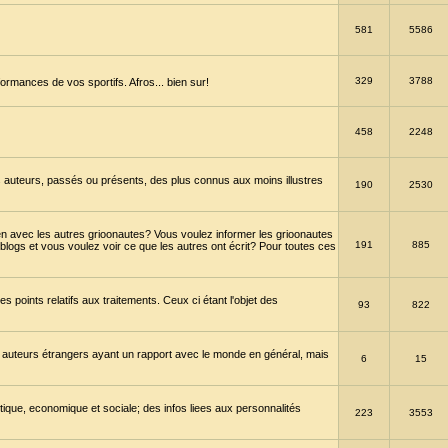
581
5586
329
3788
ormances de vos sportifs. Afros... bien sur!
458
2248
 auteurs, passés ou présents, des plus connus aux moins illustres
190
2530
en avec les autres grioonautes? Vous voulez informer les grioonautes
191
885
blogs et vous voulez voir ce que les autres ont écrit? Pour toutes ces
s points relatifs aux traitements. Ceux ci étant l'objet des
93
822
 auteurs étrangers ayant un rapport avec le monde en général, mais
6
15
itique, economique et sociale; des infos liees aux personnalités
223
3553