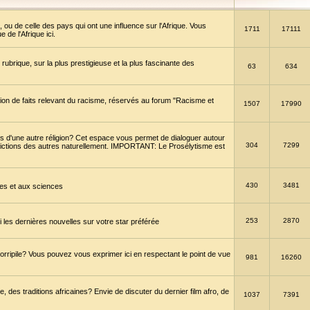
 ou de celle des pays qui ont une influence sur l'Afrique. Vous
1711
17111
de l'Afrique ici.
brique, sur la plus prestigieuse et la plus fascinante des
63
634
ption de faits relevant du racisme, réservés au forum "Racisme et
1507
17990
 d'une autre réligion? Cet espace vous permet de dialoguer autour
304
7299
convictions des autres naturellement. IMPORTANT: Le Prosélytisme est
430
3481
gies et aux sciences
253
2870
es dernières nouvelles sur votre star préférée
horripile? Vous pouvez vous exprimer ici en respectant le point de vue
981
16260
 des traditions africaines? Envie de discuter du dernier film afro, de
1037
7391