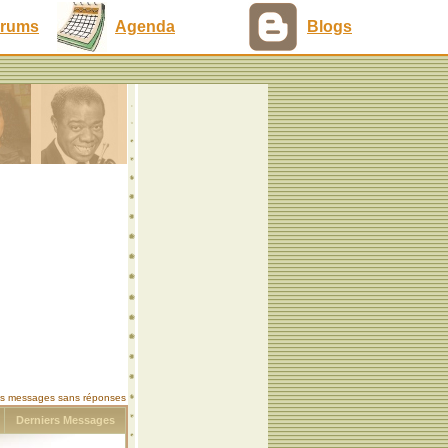
rums
Agenda
Blogs
les messages sans réponses
s
Derniers Messages