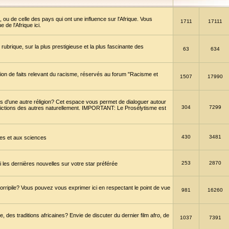
 ou de celle des pays qui ont une influence sur l'Afrique. Vous
1711
17111
de l'Afrique ici.
brique, sur la plus prestigieuse et la plus fascinante des
63
634
ption de faits relevant du racisme, réservés au forum "Racisme et
1507
17990
 d'une autre réligion? Cet espace vous permet de dialoguer autour
304
7299
convictions des autres naturellement. IMPORTANT: Le Prosélytisme est
430
3481
gies et aux sciences
253
2870
es dernières nouvelles sur votre star préférée
horripile? Vous pouvez vous exprimer ici en respectant le point de vue
981
16260
 des traditions africaines? Envie de discuter du dernier film afro, de
1037
7391