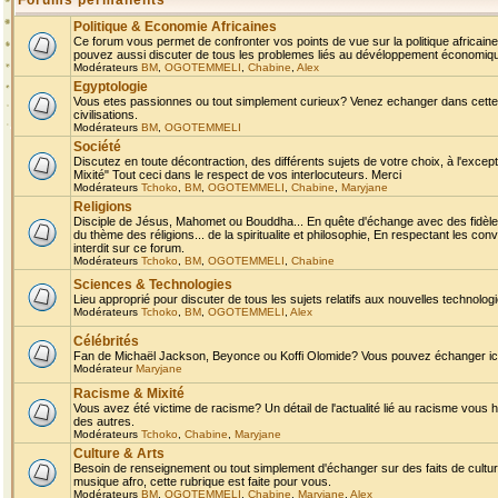
Forums permanents
Politique & Economie Africaines
Ce forum vous permet de confronter vos points de vue sur la politique africaine,
pouvez aussi discuter de tous les problemes liés au dévéloppement économique 
Modérateurs
BM
,
OGOTEMMELI
,
Chabine
,
Alex
Egyptologie
Vous etes passionnes ou tout simplement curieux? Venez echanger dans cette ru
civilisations.
Modérateurs
BM
,
OGOTEMMELI
Société
Discutez en toute décontraction, des différents sujets de votre choix, à l'exce
Mixité" Tout ceci dans le respect de vos interlocuteurs. Merci
Modérateurs
Tchoko
,
BM
,
OGOTEMMELI
,
Chabine
,
Maryjane
Religions
Disciple de Jésus, Mahomet ou Bouddha... En quête d'échange avec des fidèles
du thème des réligions... de la spiritualite et philosophie, En respectant les 
interdit sur ce forum.
Modérateurs
Tchoko
,
BM
,
OGOTEMMELI
,
Chabine
Sciences & Technologies
Lieu approprié pour discuter de tous les sujets relatifs aux nouvelles technolo
Modérateurs
Tchoko
,
BM
,
OGOTEMMELI
,
Alex
Célébrités
Fan de Michaël Jackson, Beyonce ou Koffi Olomide? Vous pouvez échanger ici l
Modérateur
Maryjane
Racisme & Mixité
Vous avez été victime de racisme? Un détail de l'actualité lié au racisme vous 
des autres.
Modérateurs
Tchoko
,
Chabine
,
Maryjane
Culture & Arts
Besoin de renseignement ou tout simplement d'échanger sur des faits de culture,
musique afro, cette rubrique est faite pour vous.
Modérateurs
BM
,
OGOTEMMELI
,
Chabine
,
Maryjane
,
Alex