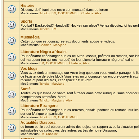
Histoire
Discutez de l'histoire de notre communauté dans ce forum
Modérateurs
Tchoko
,
BM
,
OGOTEMMELI
,
Chabine
,
Alex
Sports
Football? Basket-ball? Handball? Hockey sur glace? Venez discutez ici les perf
Modérateurs
Tchoko
,
BM
Multimédia
Cette rubrique est consacrée aux documents audios et vidéos.
Modérateurs
Chabine
,
Maryjane
Littérature Négro-africaine
Pour débattre et échanger sur les oeuvres, essais, poèmes ou romans, sur les
qui marquent (ou qui ont marqué) de leur plume la littérature négro-africaine .
Modérateurs
BM
,
OGOTEMMELI
,
Chabine
,
Alex
Vos blogs
Vous avez écrit un message sur votre blog que dont vous voulez partager le li
de l'existence de votre blog? Vous êtes un grioonaute non encore converti aux 
raisons et pour d'autres, cet espace est le votre.
Modérateurs
Tchoko
,
Maryjane
Santé
Toutes les questions de sante sont à traiter dans cette rubrique, sans aborder le
compétences attestées. Merci
Modérateurs
Tchoko
,
Maryjane
,
Alex
Littérature Etrangère
Pour débattre et échanger sur les œuvres, essais, poèmes ou romans, sur les
surtout l'Afrique en particulier...
Modérateurs
Tchoko
,
BM
,
OGOTEMMELI
Actualités Diaspora
ce forum est le seul où seront admis des sujets en rapport avec la situation pol
individuelles ou collectives des autres parties de notre Diaspora.
Modérateurs
BM
,
Chabine