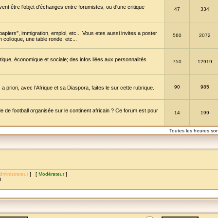
vent être l'objet d'échanges entre forumistes, ou d'une critique
47
334
papiers", immigration, emploi, etc... Vous etes aussi invites a poster
560
2072
 colloque, une table ronde, etc...
itique, économique et sociale; des infos liées aux personnalités
750
12919
90
985
a priori, avec l’Afrique et sa Diaspora, faites le sur cette rubrique.
de football organisée sur le continent africain ? Ce forum est pour
14
199
Toutes les heures so
dministrateur
] [
Modérateur
]
8