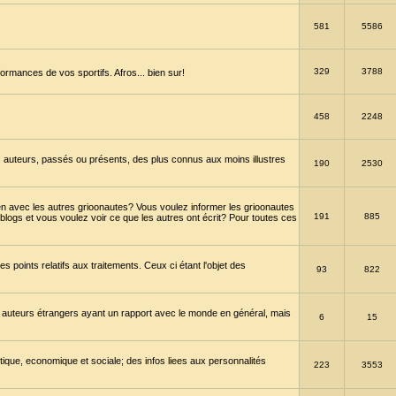
581
5586
329
3788
ormances de vos sportifs. Afros... bien sur!
458
2248
 auteurs, passés ou présents, des plus connus aux moins illustres
190
2530
en avec les autres grioonautes? Vous voulez informer les grioonautes
191
885
blogs et vous voulez voir ce que les autres ont écrit? Pour toutes ces
s points relatifs aux traitements. Ceux ci étant l'objet des
93
822
 auteurs étrangers ayant un rapport avec le monde en général, mais
6
15
itique, economique et sociale; des infos liees aux personnalités
223
3553