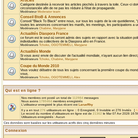
Articles
Catégorie destinée à recevoir les articles piochés à travers la toile. Ceux-ci doi
circonstanciée afin de ne pas les réduire à l'état de propagande.
Modérateur
Moderator team
Conseil BtoB & Annonces
Conseil "Black To Black" entre nous, sur tous les sujets de la vie quotidienne, "
toutes les annonces concernant les manifs, les meetings, les participations a un
Modérateurs
Chabine
,
Maryjane
Actualités Diaspora France
ce forum est le seul où seront admis des sujets en rapport avec la situation pol
individuelles ou collectives de la Diaspora afro en France.
Modérateurs
Tchoko
,
OGOTEMMELI
,
Maryjane
Actualités Monde
Si vous avez envie de discuter de l’actualité mondiale, n’ayant aucun lien direct, 
Modérateurs
Tchoko
,
Chabine
,
Maryjane
Coupe du Monde 2010
Vous voulez débattre de tous les sujets concernant la première coupe du monde 
vous.
Modérateurs
Tchoko
,
OGOTEMMELI
,
Alex
Qui est en ligne ?
Nos membres ont posté un total de
112984
messages
Nous avons
1780464
membres enregistrés
L'utilisateur enregistré le plus récent est
LarueRhy
Il y a en tout
276
utilisateurs en ligne :: 0 Enregistré, 0 Invisible et 276 Invités [
A
Le record du nombre d'utilisateurs en ligne est de
21362
le Mar 07 Avr 2026 16:5
Utilisateurs enregistrés : Aucun
Ces données sont basées sur les utilisateurs actifs des cinq dernières minutes
Connexion