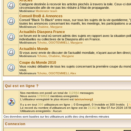
Articles
Catégorie destinée à recevoir les articles piochés à travers la toile. Ceux-ci doi
circonstanciée afin de ne pas les réduire à l'état de propagande.
Modérateur
Moderator team
Conseil BtoB & Annonces
Conseil "Black To Black" entre nous, sur tous les sujets de la vie quotidienne, "
toutes les annonces concernant les manifs, les meetings, les participations a un
Modérateurs
Chabine
,
Maryjane
Actualités Diaspora France
ce forum est le seul où seront admis des sujets en rapport avec la situation pol
individuelles ou collectives de la Diaspora afro en France.
Modérateurs
Tchoko
,
OGOTEMMELI
,
Maryjane
Actualités Monde
Si vous avez envie de discuter de l’actualité mondiale, n’ayant aucun lien direct, 
Modérateurs
Tchoko
,
Chabine
,
Maryjane
Coupe du Monde 2010
Vous voulez débattre de tous les sujets concernant la première coupe du monde 
vous.
Modérateurs
Tchoko
,
OGOTEMMELI
,
Alex
Qui est en ligne ?
Nos membres ont posté un total de
112984
messages
Nous avons
1780618
membres enregistrés
L'utilisateur enregistré le plus récent est
taixiuvinorg1
Il y a en tout
300
utilisateurs en ligne :: 0 Enregistré, 0 Invisible et 300 Invités [
A
Le record du nombre d'utilisateurs en ligne est de
21362
le Mar 07 Avr 2026 16:5
Utilisateurs enregistrés : Aucun
Ces données sont basées sur les utilisateurs actifs des cinq dernières minutes
Connexion