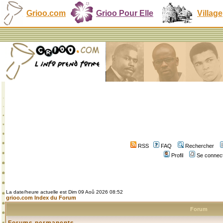
Grioo.com
Grioo Pour Elle
Village
RSS
FAQ
Rechercher
Profil
Se connect
La date/heure actuelle est Dim 09 Aoû 2026 08:52
grioo.com Index du Forum
Forum