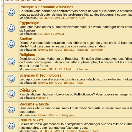
Forums permanents
Politique & Economie Africaines
Ce forum vous permet de confronter vos points de vue sur la politique africaine,
pouvez aussi discuter de tous les problemes liés au dévéloppement économique 
Modérateurs
BM
,
OGOTEMMELI
,
Chabine
,
Alex
Egyptologie
Vous etes passionnes ou tout simplement curieux? Venez echanger dans cette ru
civilisations.
Modérateurs
BM
,
OGOTEMMELI
Société
Discutez en toute décontraction, des différents sujets de votre choix, à l'exce
Mixité" Tout ceci dans le respect de vos interlocuteurs. Merci
Modérateurs
Tchoko
,
BM
,
OGOTEMMELI
,
Chabine
,
Maryjane
Religions
Disciple de Jésus, Mahomet ou Bouddha... En quête d'échange avec des fidèles
du thème des réligions... de la spiritualite et philosophie, En respectant les 
interdit sur ce forum.
Modérateurs
Tchoko
,
BM
,
OGOTEMMELI
,
Chabine
Sciences & Technologies
Lieu approprié pour discuter de tous les sujets relatifs aux nouvelles technolo
Modérateurs
Tchoko
,
BM
,
OGOTEMMELI
,
Alex
Célébrités
Fan de Michaël Jackson, Beyonce ou Koffi Olomide? Vous pouvez échanger ici l
Modérateur
Maryjane
Racisme & Mixité
Vous avez été victime de racisme? Un détail de l'actualité lié au racisme vous 
des autres.
Modérateurs
Tchoko
,
Chabine
,
Maryjane
Culture & Arts
Besoin de renseignement ou tout simplement d'échanger sur des faits de culture,
musique afro, cette rubrique est faite pour vous.
Modérateurs
BM
,
OGOTEMMELI
,
Chabine
,
Maryjane
,
Alex