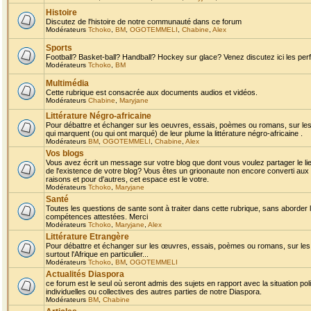
Histoire
Discutez de l'histoire de notre communauté dans ce forum
Modérateurs
Tchoko
,
BM
,
OGOTEMMELI
,
Chabine
,
Alex
Sports
Football? Basket-ball? Handball? Hockey sur glace? Venez discutez ici les perf
Modérateurs
Tchoko
,
BM
Multimédia
Cette rubrique est consacrée aux documents audios et vidéos.
Modérateurs
Chabine
,
Maryjane
Littérature Négro-africaine
Pour débattre et échanger sur les oeuvres, essais, poèmes ou romans, sur les
qui marquent (ou qui ont marqué) de leur plume la littérature négro-africaine .
Modérateurs
BM
,
OGOTEMMELI
,
Chabine
,
Alex
Vos blogs
Vous avez écrit un message sur votre blog que dont vous voulez partager le li
de l'existence de votre blog? Vous êtes un grioonaute non encore converti aux 
raisons et pour d'autres, cet espace est le votre.
Modérateurs
Tchoko
,
Maryjane
Santé
Toutes les questions de sante sont à traiter dans cette rubrique, sans aborder le
compétences attestées. Merci
Modérateurs
Tchoko
,
Maryjane
,
Alex
Littérature Etrangère
Pour débattre et échanger sur les œuvres, essais, poèmes ou romans, sur les
surtout l'Afrique en particulier...
Modérateurs
Tchoko
,
BM
,
OGOTEMMELI
Actualités Diaspora
ce forum est le seul où seront admis des sujets en rapport avec la situation pol
individuelles ou collectives des autres parties de notre Diaspora.
Modérateurs
BM
,
Chabine