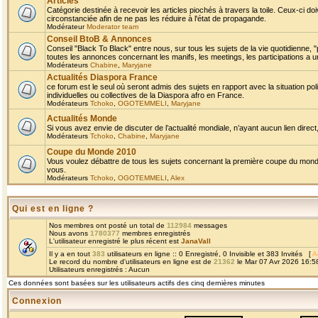
Articles
Catégorie destinée à recevoir les articles piochés à travers la toile. Ceux-ci doi
circonstanciée afin de ne pas les réduire à l'état de propagande.
Modérateur
Moderator team
Conseil BtoB & Annonces
Conseil "Black To Black" entre nous, sur tous les sujets de la vie quotidienne, "
toutes les annonces concernant les manifs, les meetings, les participations a un
Modérateurs
Chabine
,
Maryjane
Actualités Diaspora France
ce forum est le seul où seront admis des sujets en rapport avec la situation pol
individuelles ou collectives de la Diaspora afro en France.
Modérateurs
Tchoko
,
OGOTEMMELI
,
Maryjane
Actualités Monde
Si vous avez envie de discuter de l’actualité mondiale, n’ayant aucun lien direct, 
Modérateurs
Tchoko
,
Chabine
,
Maryjane
Coupe du Monde 2010
Vous voulez débattre de tous les sujets concernant la première coupe du monde 
vous.
Modérateurs
Tchoko
,
OGOTEMMELI
,
Alex
Qui est en ligne ?
Nos membres ont posté un total de
112984
messages
Nous avons
1780377
membres enregistrés
L'utilisateur enregistré le plus récent est
JanaVall
Il y a en tout
383
utilisateurs en ligne :: 0 Enregistré, 0 Invisible et 383 Invités [
A
Le record du nombre d'utilisateurs en ligne est de
21362
le Mar 07 Avr 2026 16:5
Utilisateurs enregistrés : Aucun
Ces données sont basées sur les utilisateurs actifs des cinq dernières minutes
Connexion