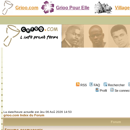
Grioo.com
Grioo Pour Elle
Village
RSS
FAQ
Rechercher
Profil
Se connect
La date/heure actuelle est Jeu 06 Aoû 2026 14:53
grioo.com Index du Forum
Forum