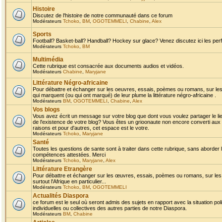
Histoire
Discutez de l'histoire de notre communauté dans ce forum
Modérateurs
Tchoko
,
BM
,
OGOTEMMELI
,
Chabine
,
Alex
Sports
Football? Basket-ball? Handball? Hockey sur glace? Venez discutez ici les perf
Modérateurs
Tchoko
,
BM
Multimédia
Cette rubrique est consacrée aux documents audios et vidéos.
Modérateurs
Chabine
,
Maryjane
Littérature Négro-africaine
Pour débattre et échanger sur les oeuvres, essais, poèmes ou romans, sur les
qui marquent (ou qui ont marqué) de leur plume la littérature négro-africaine .
Modérateurs
BM
,
OGOTEMMELI
,
Chabine
,
Alex
Vos blogs
Vous avez écrit un message sur votre blog que dont vous voulez partager le li
de l'existence de votre blog? Vous êtes un grioonaute non encore converti aux 
raisons et pour d'autres, cet espace est le votre.
Modérateurs
Tchoko
,
Maryjane
Santé
Toutes les questions de sante sont à traiter dans cette rubrique, sans aborder le
compétences attestées. Merci
Modérateurs
Tchoko
,
Maryjane
,
Alex
Littérature Etrangère
Pour débattre et échanger sur les œuvres, essais, poèmes ou romans, sur les
surtout l'Afrique en particulier...
Modérateurs
Tchoko
,
BM
,
OGOTEMMELI
Actualités Diaspora
ce forum est le seul où seront admis des sujets en rapport avec la situation pol
individuelles ou collectives des autres parties de notre Diaspora.
Modérateurs
BM
,
Chabine