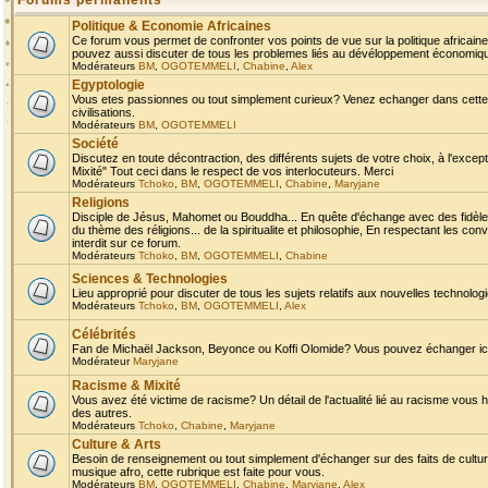
Forums permanents
Politique & Economie Africaines
Ce forum vous permet de confronter vos points de vue sur la politique africaine,
pouvez aussi discuter de tous les problemes liés au dévéloppement économique 
Modérateurs
BM
,
OGOTEMMELI
,
Chabine
,
Alex
Egyptologie
Vous etes passionnes ou tout simplement curieux? Venez echanger dans cette ru
civilisations.
Modérateurs
BM
,
OGOTEMMELI
Société
Discutez en toute décontraction, des différents sujets de votre choix, à l'exce
Mixité" Tout ceci dans le respect de vos interlocuteurs. Merci
Modérateurs
Tchoko
,
BM
,
OGOTEMMELI
,
Chabine
,
Maryjane
Religions
Disciple de Jésus, Mahomet ou Bouddha... En quête d'échange avec des fidèles
du thème des réligions... de la spiritualite et philosophie, En respectant les 
interdit sur ce forum.
Modérateurs
Tchoko
,
BM
,
OGOTEMMELI
,
Chabine
Sciences & Technologies
Lieu approprié pour discuter de tous les sujets relatifs aux nouvelles technolo
Modérateurs
Tchoko
,
BM
,
OGOTEMMELI
,
Alex
Célébrités
Fan de Michaël Jackson, Beyonce ou Koffi Olomide? Vous pouvez échanger ici l
Modérateur
Maryjane
Racisme & Mixité
Vous avez été victime de racisme? Un détail de l'actualité lié au racisme vous 
des autres.
Modérateurs
Tchoko
,
Chabine
,
Maryjane
Culture & Arts
Besoin de renseignement ou tout simplement d'échanger sur des faits de culture,
musique afro, cette rubrique est faite pour vous.
Modérateurs
BM
,
OGOTEMMELI
,
Chabine
,
Maryjane
,
Alex