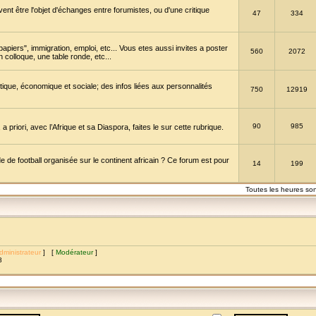
vent être l'objet d'échanges entre forumistes, ou d'une critique
47
334
papiers", immigration, emploi, etc... Vous etes aussi invites a poster
560
2072
 colloque, une table ronde, etc...
itique, économique et sociale; des infos liées aux personnalités
750
12919
90
985
a priori, avec l’Afrique et sa Diaspora, faites le sur cette rubrique.
de football organisée sur le continent africain ? Ce forum est pour
14
199
Toutes les heures so
dministrateur
] [
Modérateur
]
8