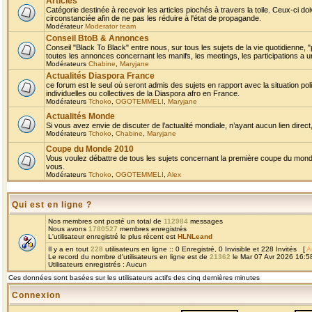
Articles
Catégorie destinée à recevoir les articles piochés à travers la toile. Ceux-ci doi
circonstanciée afin de ne pas les réduire à l'état de propagande.
Modérateur
Moderator team
Conseil BtoB & Annonces
Conseil "Black To Black" entre nous, sur tous les sujets de la vie quotidienne, "
toutes les annonces concernant les manifs, les meetings, les participations a un
Modérateurs
Chabine
,
Maryjane
Actualités Diaspora France
ce forum est le seul où seront admis des sujets en rapport avec la situation pol
individuelles ou collectives de la Diaspora afro en France.
Modérateurs
Tchoko
,
OGOTEMMELI
,
Maryjane
Actualités Monde
Si vous avez envie de discuter de l’actualité mondiale, n’ayant aucun lien direct, 
Modérateurs
Tchoko
,
Chabine
,
Maryjane
Coupe du Monde 2010
Vous voulez débattre de tous les sujets concernant la première coupe du monde 
vous.
Modérateurs
Tchoko
,
OGOTEMMELI
,
Alex
Qui est en ligne ?
Nos membres ont posté un total de
112984
messages
Nous avons
1780527
membres enregistrés
L'utilisateur enregistré le plus récent est
HLNLeand
Il y a en tout
228
utilisateurs en ligne :: 0 Enregistré, 0 Invisible et 228 Invités [
A
Le record du nombre d'utilisateurs en ligne est de
21362
le Mar 07 Avr 2026 16:5
Utilisateurs enregistrés : Aucun
Ces données sont basées sur les utilisateurs actifs des cinq dernières minutes
Connexion