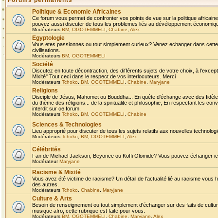
Forums permanents
Politique & Economie Africaines
Ce forum vous permet de confronter vos points de vue sur la politique africaine,
pouvez aussi discuter de tous les problemes liés au dévéloppement économique 
Modérateurs
BM
,
OGOTEMMELI
,
Chabine
,
Alex
Egyptologie
Vous etes passionnes ou tout simplement curieux? Venez echanger dans cette ru
civilisations.
Modérateurs
BM
,
OGOTEMMELI
Société
Discutez en toute décontraction, des différents sujets de votre choix, à l'exce
Mixité" Tout ceci dans le respect de vos interlocuteurs. Merci
Modérateurs
Tchoko
,
BM
,
OGOTEMMELI
,
Chabine
,
Maryjane
Religions
Disciple de Jésus, Mahomet ou Bouddha... En quête d'échange avec des fidèles
du thème des réligions... de la spiritualite et philosophie, En respectant les 
interdit sur ce forum.
Modérateurs
Tchoko
,
BM
,
OGOTEMMELI
,
Chabine
Sciences & Technologies
Lieu approprié pour discuter de tous les sujets relatifs aux nouvelles technolo
Modérateurs
Tchoko
,
BM
,
OGOTEMMELI
,
Alex
Célébrités
Fan de Michaël Jackson, Beyonce ou Koffi Olomide? Vous pouvez échanger ici l
Modérateur
Maryjane
Racisme & Mixité
Vous avez été victime de racisme? Un détail de l'actualité lié au racisme vous 
des autres.
Modérateurs
Tchoko
,
Chabine
,
Maryjane
Culture & Arts
Besoin de renseignement ou tout simplement d'échanger sur des faits de culture,
musique afro, cette rubrique est faite pour vous.
Modérateurs
BM
,
OGOTEMMELI
,
Chabine
,
Maryjane
,
Alex