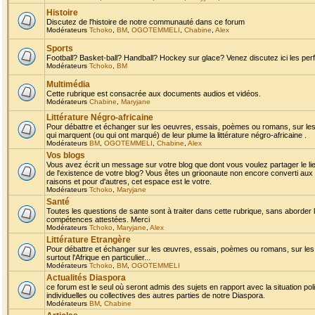
Histoire
Discutez de l'histoire de notre communauté dans ce forum
Modérateurs
Tchoko
,
BM
,
OGOTEMMELI
,
Chabine
,
Alex
Sports
Football? Basket-ball? Handball? Hockey sur glace? Venez discutez ici les perf
Modérateurs
Tchoko
,
BM
Multimédia
Cette rubrique est consacrée aux documents audios et vidéos.
Modérateurs
Chabine
,
Maryjane
Littérature Négro-africaine
Pour débattre et échanger sur les oeuvres, essais, poèmes ou romans, sur les
qui marquent (ou qui ont marqué) de leur plume la littérature négro-africaine .
Modérateurs
BM
,
OGOTEMMELI
,
Chabine
,
Alex
Vos blogs
Vous avez écrit un message sur votre blog que dont vous voulez partager le li
de l'existence de votre blog? Vous êtes un grioonaute non encore converti aux 
raisons et pour d'autres, cet espace est le votre.
Modérateurs
Tchoko
,
Maryjane
Santé
Toutes les questions de sante sont à traiter dans cette rubrique, sans aborder le
compétences attestées. Merci
Modérateurs
Tchoko
,
Maryjane
,
Alex
Littérature Etrangère
Pour débattre et échanger sur les œuvres, essais, poèmes ou romans, sur les
surtout l'Afrique en particulier...
Modérateurs
Tchoko
,
BM
,
OGOTEMMELI
Actualités Diaspora
ce forum est le seul où seront admis des sujets en rapport avec la situation pol
individuelles ou collectives des autres parties de notre Diaspora.
Modérateurs
BM
,
Chabine