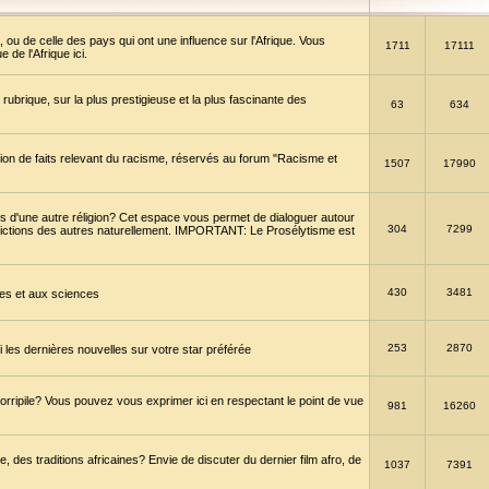
 ou de celle des pays qui ont une influence sur l'Afrique. Vous
1711
17111
de l'Afrique ici.
brique, sur la plus prestigieuse et la plus fascinante des
63
634
ption de faits relevant du racisme, réservés au forum "Racisme et
1507
17990
 d'une autre réligion? Cet espace vous permet de dialoguer autour
304
7299
convictions des autres naturellement. IMPORTANT: Le Prosélytisme est
430
3481
gies et aux sciences
253
2870
es dernières nouvelles sur votre star préférée
horripile? Vous pouvez vous exprimer ici en respectant le point de vue
981
16260
 des traditions africaines? Envie de discuter du dernier film afro, de
1037
7391