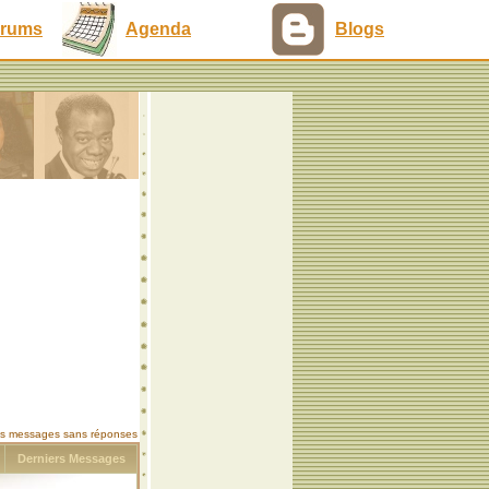
rums
Agenda
Blogs
les messages sans réponses
s
Derniers Messages