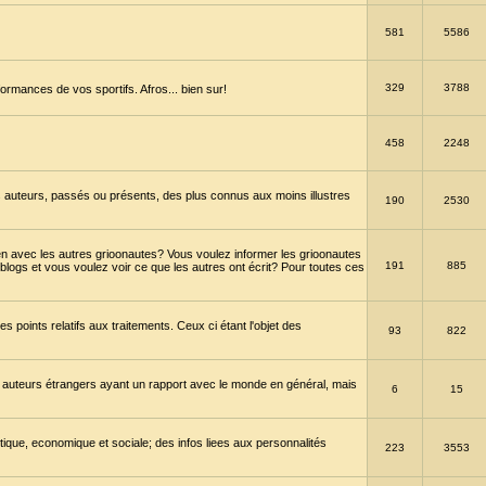
581
5586
329
3788
ormances de vos sportifs. Afros... bien sur!
458
2248
 auteurs, passés ou présents, des plus connus aux moins illustres
190
2530
en avec les autres grioonautes? Vous voulez informer les grioonautes
191
885
blogs et vous voulez voir ce que les autres ont écrit? Pour toutes ces
s points relatifs aux traitements. Ceux ci étant l'objet des
93
822
 auteurs étrangers ayant un rapport avec le monde en général, mais
6
15
itique, economique et sociale; des infos liees aux personnalités
223
3553