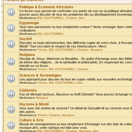
Forums permanents
Politique & Economie Africaines
Ce forum vous permet de confronter vos points de vue sur la politique africaine,
pouvez aussi discuter de tous les problemes liés au dévéloppement économique 
Modérateurs
BM
,
OGOTEMMELI
,
Chabine
,
Alex
Egyptologie
Vous etes passionnes ou tout simplement curieux? Venez echanger dans cette ru
civilisations.
Modérateurs
BM
,
OGOTEMMELI
Société
Discutez en toute décontraction, des différents sujets de votre choix, à l'exce
Mixité" Tout ceci dans le respect de vos interlocuteurs. Merci
Modérateurs
Tchoko
,
BM
,
OGOTEMMELI
,
Chabine
,
Maryjane
Religions
Disciple de Jésus, Mahomet ou Bouddha... En quête d'échange avec des fidèles
du thème des réligions... de la spiritualite et philosophie, En respectant les 
interdit sur ce forum.
Modérateurs
Tchoko
,
BM
,
OGOTEMMELI
,
Chabine
Sciences & Technologies
Lieu approprié pour discuter de tous les sujets relatifs aux nouvelles technolo
Modérateurs
Tchoko
,
BM
,
OGOTEMMELI
,
Alex
Célébrités
Fan de Michaël Jackson, Beyonce ou Koffi Olomide? Vous pouvez échanger ici l
Modérateur
Maryjane
Racisme & Mixité
Vous avez été victime de racisme? Un détail de l'actualité lié au racisme vous 
des autres.
Modérateurs
Tchoko
,
Chabine
,
Maryjane
Culture & Arts
Besoin de renseignement ou tout simplement d'échanger sur des faits de culture,
musique afro, cette rubrique est faite pour vous.
Modérateurs
BM
,
OGOTEMMELI
,
Chabine
,
Maryjane
,
Alex