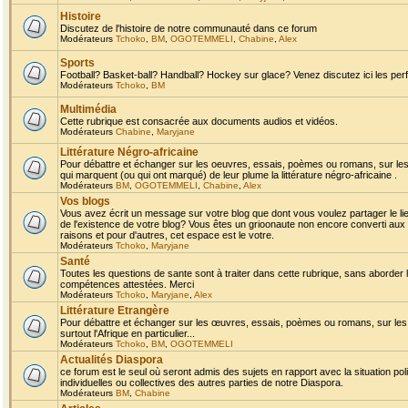
Histoire
Discutez de l'histoire de notre communauté dans ce forum
Modérateurs
Tchoko
,
BM
,
OGOTEMMELI
,
Chabine
,
Alex
Sports
Football? Basket-ball? Handball? Hockey sur glace? Venez discutez ici les perf
Modérateurs
Tchoko
,
BM
Multimédia
Cette rubrique est consacrée aux documents audios et vidéos.
Modérateurs
Chabine
,
Maryjane
Littérature Négro-africaine
Pour débattre et échanger sur les oeuvres, essais, poèmes ou romans, sur les
qui marquent (ou qui ont marqué) de leur plume la littérature négro-africaine .
Modérateurs
BM
,
OGOTEMMELI
,
Chabine
,
Alex
Vos blogs
Vous avez écrit un message sur votre blog que dont vous voulez partager le li
de l'existence de votre blog? Vous êtes un grioonaute non encore converti aux 
raisons et pour d'autres, cet espace est le votre.
Modérateurs
Tchoko
,
Maryjane
Santé
Toutes les questions de sante sont à traiter dans cette rubrique, sans aborder le
compétences attestées. Merci
Modérateurs
Tchoko
,
Maryjane
,
Alex
Littérature Etrangère
Pour débattre et échanger sur les œuvres, essais, poèmes ou romans, sur les
surtout l'Afrique en particulier...
Modérateurs
Tchoko
,
BM
,
OGOTEMMELI
Actualités Diaspora
ce forum est le seul où seront admis des sujets en rapport avec la situation pol
individuelles ou collectives des autres parties de notre Diaspora.
Modérateurs
BM
,
Chabine