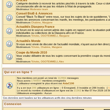
Articles
Catégorie destinée à recevoir les articles piochés à travers la toile. Ceux-ci doi
circonstanciée afin de ne pas les réduire à l'état de propagande.
Modérateur
Moderator team
Conseil BtoB & Annonces
Conseil "Black To Black" entre nous, sur tous les sujets de la vie quotidienne, "
toutes les annonces concernant les manifs, les meetings, les participations a un
Modérateurs
Chabine
,
Maryjane
Actualités Diaspora France
ce forum est le seul où seront admis des sujets en rapport avec la situation pol
individuelles ou collectives de la Diaspora afro en France.
Modérateurs
Tchoko
,
OGOTEMMELI
,
Maryjane
Actualités Monde
Si vous avez envie de discuter de l’actualité mondiale, n’ayant aucun lien direct, 
Modérateurs
Tchoko
,
Chabine
,
Maryjane
Coupe du Monde 2010
Vous voulez débattre de tous les sujets concernant la première coupe du monde 
vous.
Modérateurs
Tchoko
,
OGOTEMMELI
,
Alex
Qui est en ligne ?
Nos membres ont posté un total de
112984
messages
Nous avons
1780607
membres enregistrés
L'utilisateur enregistré le plus récent est
AidaC190
Il y a en tout
286
utilisateurs en ligne :: 0 Enregistré, 0 Invisible et 286 Invités [
A
Le record du nombre d'utilisateurs en ligne est de
21362
le Mar 07 Avr 2026 16:5
Utilisateurs enregistrés : Aucun
Ces données sont basées sur les utilisateurs actifs des cinq dernières minutes
Connexion