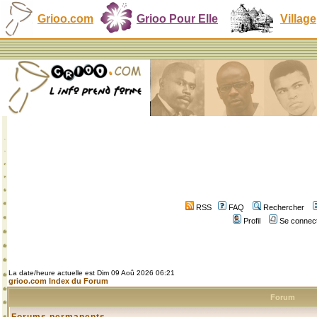
Grioo.com
Grioo Pour Elle
Village
RSS
FAQ
Rechercher
Profil
Se connect
La date/heure actuelle est Dim 09 Aoû 2026 06:21
grioo.com Index du Forum
Forum