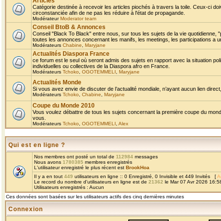
Articles
Catégorie destinée à recevoir les articles piochés à travers la toile. Ceux-ci doi
circonstanciée afin de ne pas les réduire à l'état de propagande.
Modérateur
Moderator team
Conseil BtoB & Annonces
Conseil "Black To Black" entre nous, sur tous les sujets de la vie quotidienne, "
toutes les annonces concernant les manifs, les meetings, les participations a un
Modérateurs
Chabine
,
Maryjane
Actualités Diaspora France
ce forum est le seul où seront admis des sujets en rapport avec la situation pol
individuelles ou collectives de la Diaspora afro en France.
Modérateurs
Tchoko
,
OGOTEMMELI
,
Maryjane
Actualités Monde
Si vous avez envie de discuter de l’actualité mondiale, n’ayant aucun lien direct, 
Modérateurs
Tchoko
,
Chabine
,
Maryjane
Coupe du Monde 2010
Vous voulez débattre de tous les sujets concernant la première coupe du monde 
vous.
Modérateurs
Tchoko
,
OGOTEMMELI
,
Alex
Qui est en ligne ?
Nos membres ont posté un total de
112984
messages
Nous avons
1780385
membres enregistrés
L'utilisateur enregistré le plus récent est
BrookHoa
Il y a en tout
449
utilisateurs en ligne :: 0 Enregistré, 0 Invisible et 449 Invités [
A
Le record du nombre d'utilisateurs en ligne est de
21362
le Mar 07 Avr 2026 16:5
Utilisateurs enregistrés : Aucun
Ces données sont basées sur les utilisateurs actifs des cinq dernières minutes
Connexion