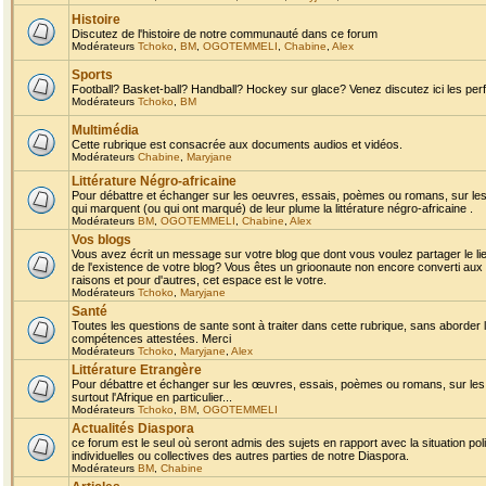
Histoire
Discutez de l'histoire de notre communauté dans ce forum
Modérateurs
Tchoko
,
BM
,
OGOTEMMELI
,
Chabine
,
Alex
Sports
Football? Basket-ball? Handball? Hockey sur glace? Venez discutez ici les perf
Modérateurs
Tchoko
,
BM
Multimédia
Cette rubrique est consacrée aux documents audios et vidéos.
Modérateurs
Chabine
,
Maryjane
Littérature Négro-africaine
Pour débattre et échanger sur les oeuvres, essais, poèmes ou romans, sur les
qui marquent (ou qui ont marqué) de leur plume la littérature négro-africaine .
Modérateurs
BM
,
OGOTEMMELI
,
Chabine
,
Alex
Vos blogs
Vous avez écrit un message sur votre blog que dont vous voulez partager le li
de l'existence de votre blog? Vous êtes un grioonaute non encore converti aux 
raisons et pour d'autres, cet espace est le votre.
Modérateurs
Tchoko
,
Maryjane
Santé
Toutes les questions de sante sont à traiter dans cette rubrique, sans aborder le
compétences attestées. Merci
Modérateurs
Tchoko
,
Maryjane
,
Alex
Littérature Etrangère
Pour débattre et échanger sur les œuvres, essais, poèmes ou romans, sur les
surtout l'Afrique en particulier...
Modérateurs
Tchoko
,
BM
,
OGOTEMMELI
Actualités Diaspora
ce forum est le seul où seront admis des sujets en rapport avec la situation pol
individuelles ou collectives des autres parties de notre Diaspora.
Modérateurs
BM
,
Chabine