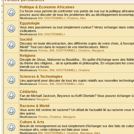
Forums permanents
Politique & Economie Africaines
Ce forum vous permet de confronter vos points de vue sur la politique africaine,
pouvez aussi discuter de tous les problemes liés au dévéloppement économique 
Modérateurs
BM
,
OGOTEMMELI
,
Chabine
,
Alex
Egyptologie
Vous etes passionnes ou tout simplement curieux? Venez echanger dans cette ru
civilisations.
Modérateurs
BM
,
OGOTEMMELI
Société
Discutez en toute décontraction, des différents sujets de votre choix, à l'exce
Mixité" Tout ceci dans le respect de vos interlocuteurs. Merci
Modérateurs
Tchoko
,
BM
,
OGOTEMMELI
,
Chabine
,
Maryjane
Religions
Disciple de Jésus, Mahomet ou Bouddha... En quête d'échange avec des fidèles
du thème des réligions... de la spiritualite et philosophie, En respectant les 
interdit sur ce forum.
Modérateurs
Tchoko
,
BM
,
OGOTEMMELI
,
Chabine
Sciences & Technologies
Lieu approprié pour discuter de tous les sujets relatifs aux nouvelles technolo
Modérateurs
Tchoko
,
BM
,
OGOTEMMELI
,
Alex
Célébrités
Fan de Michaël Jackson, Beyonce ou Koffi Olomide? Vous pouvez échanger ici l
Modérateur
Maryjane
Racisme & Mixité
Vous avez été victime de racisme? Un détail de l'actualité lié au racisme vous 
des autres.
Modérateurs
Tchoko
,
Chabine
,
Maryjane
Culture & Arts
Besoin de renseignement ou tout simplement d'échanger sur des faits de culture,
musique afro, cette rubrique est faite pour vous.
Modérateurs
BM
,
OGOTEMMELI
,
Chabine
,
Maryjane
,
Alex