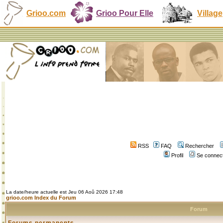
Grioo.com
Grioo Pour Elle
Village
RSS
FAQ
Rechercher
Profil
Se connect
La date/heure actuelle est Jeu 06 Aoû 2026 17:48
grioo.com Index du Forum
Forum