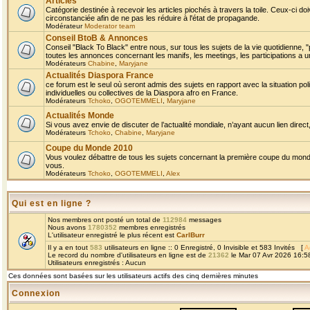
Articles
Catégorie destinée à recevoir les articles piochés à travers la toile. Ceux-ci doi
circonstanciée afin de ne pas les réduire à l'état de propagande.
Modérateur
Moderator team
Conseil BtoB & Annonces
Conseil "Black To Black" entre nous, sur tous les sujets de la vie quotidienne, "
toutes les annonces concernant les manifs, les meetings, les participations a un
Modérateurs
Chabine
,
Maryjane
Actualités Diaspora France
ce forum est le seul où seront admis des sujets en rapport avec la situation pol
individuelles ou collectives de la Diaspora afro en France.
Modérateurs
Tchoko
,
OGOTEMMELI
,
Maryjane
Actualités Monde
Si vous avez envie de discuter de l’actualité mondiale, n’ayant aucun lien direct, 
Modérateurs
Tchoko
,
Chabine
,
Maryjane
Coupe du Monde 2010
Vous voulez débattre de tous les sujets concernant la première coupe du monde 
vous.
Modérateurs
Tchoko
,
OGOTEMMELI
,
Alex
Qui est en ligne ?
Nos membres ont posté un total de
112984
messages
Nous avons
1780352
membres enregistrés
L'utilisateur enregistré le plus récent est
CarlBurr
Il y a en tout
583
utilisateurs en ligne :: 0 Enregistré, 0 Invisible et 583 Invités [
A
Le record du nombre d'utilisateurs en ligne est de
21362
le Mar 07 Avr 2026 16:5
Utilisateurs enregistrés : Aucun
Ces données sont basées sur les utilisateurs actifs des cinq dernières minutes
Connexion