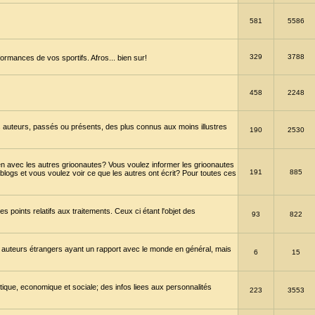
581
5586
329
3788
ormances de vos sportifs. Afros... bien sur!
458
2248
 auteurs, passés ou présents, des plus connus aux moins illustres
190
2530
en avec les autres grioonautes? Vous voulez informer les grioonautes
191
885
blogs et vous voulez voir ce que les autres ont écrit? Pour toutes ces
s points relatifs aux traitements. Ceux ci étant l'objet des
93
822
 auteurs étrangers ayant un rapport avec le monde en général, mais
6
15
itique, economique et sociale; des infos liees aux personnalités
223
3553