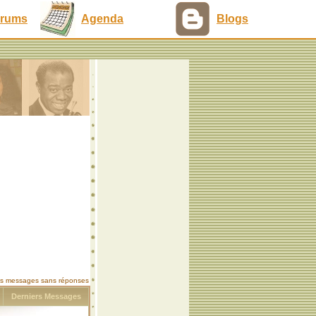
rums
Agenda
Blogs
les messages sans réponses
s
Derniers Messages