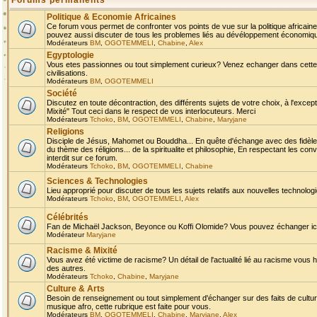
Forums permanents
Politique & Economie Africaines
Ce forum vous permet de confronter vos points de vue sur la politique africaine,
pouvez aussi discuter de tous les problemes liés au dévéloppement économique 
Modérateurs
BM
,
OGOTEMMELI
,
Chabine
,
Alex
Egyptologie
Vous etes passionnes ou tout simplement curieux? Venez echanger dans cette ru
civilisations.
Modérateurs
BM
,
OGOTEMMELI
Société
Discutez en toute décontraction, des différents sujets de votre choix, à l'exce
Mixité" Tout ceci dans le respect de vos interlocuteurs. Merci
Modérateurs
Tchoko
,
BM
,
OGOTEMMELI
,
Chabine
,
Maryjane
Religions
Disciple de Jésus, Mahomet ou Bouddha... En quête d'échange avec des fidèles
du thème des réligions... de la spiritualite et philosophie, En respectant les 
interdit sur ce forum.
Modérateurs
Tchoko
,
BM
,
OGOTEMMELI
,
Chabine
Sciences & Technologies
Lieu approprié pour discuter de tous les sujets relatifs aux nouvelles technolo
Modérateurs
Tchoko
,
BM
,
OGOTEMMELI
,
Alex
Célébrités
Fan de Michaël Jackson, Beyonce ou Koffi Olomide? Vous pouvez échanger ici l
Modérateur
Maryjane
Racisme & Mixité
Vous avez été victime de racisme? Un détail de l'actualité lié au racisme vous 
des autres.
Modérateurs
Tchoko
,
Chabine
,
Maryjane
Culture & Arts
Besoin de renseignement ou tout simplement d'échanger sur des faits de culture,
musique afro, cette rubrique est faite pour vous.
Modérateurs
BM
,
OGOTEMMELI
,
Chabine
,
Maryjane
,
Alex