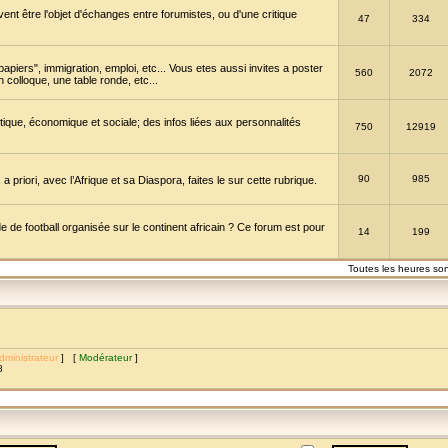
vent être l'objet d'échanges entre forumistes, ou d'une critique
47
334
papiers", immigration, emploi, etc... Vous etes aussi invites a poster
560
2072
 colloque, une table ronde, etc...
itique, économique et sociale; des infos liées aux personnalités
750
12919
90
985
a priori, avec l’Afrique et sa Diaspora, faites le sur cette rubrique.
de football organisée sur le continent africain ? Ce forum est pour
14
199
Toutes les heures so
dministrateur
] [
Modérateur
]
8