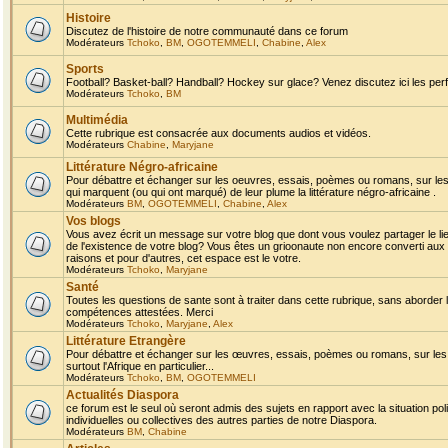
Histoire
Discutez de l'histoire de notre communauté dans ce forum
Modérateurs
Tchoko
,
BM
,
OGOTEMMELI
,
Chabine
,
Alex
Sports
Football? Basket-ball? Handball? Hockey sur glace? Venez discutez ici les perf
Modérateurs
Tchoko
,
BM
Multimédia
Cette rubrique est consacrée aux documents audios et vidéos.
Modérateurs
Chabine
,
Maryjane
Littérature Négro-africaine
Pour débattre et échanger sur les oeuvres, essais, poèmes ou romans, sur les
qui marquent (ou qui ont marqué) de leur plume la littérature négro-africaine .
Modérateurs
BM
,
OGOTEMMELI
,
Chabine
,
Alex
Vos blogs
Vous avez écrit un message sur votre blog que dont vous voulez partager le li
de l'existence de votre blog? Vous êtes un grioonaute non encore converti aux 
raisons et pour d'autres, cet espace est le votre.
Modérateurs
Tchoko
,
Maryjane
Santé
Toutes les questions de sante sont à traiter dans cette rubrique, sans aborder le
compétences attestées. Merci
Modérateurs
Tchoko
,
Maryjane
,
Alex
Littérature Etrangère
Pour débattre et échanger sur les œuvres, essais, poèmes ou romans, sur les
surtout l'Afrique en particulier...
Modérateurs
Tchoko
,
BM
,
OGOTEMMELI
Actualités Diaspora
ce forum est le seul où seront admis des sujets en rapport avec la situation pol
individuelles ou collectives des autres parties de notre Diaspora.
Modérateurs
BM
,
Chabine