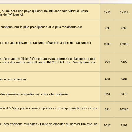
 ou de celle des pays qui ont une influence sur l'Afrique. Vous
1711
17111
de l'Afrique ici.
brique, sur la plus prestigieuse et la plus fascinante des
63
634
ption de faits relevant du racisme, réservés au forum "Racisme et
1507
17990
 d'une autre réligion? Cet espace vous permet de dialoguer autour
304
7299
convictions des autres naturellement. IMPORTANT: Le Prosélytisme est
430
3481
gies et aux sciences
253
2870
es dernières nouvelles sur votre star préférée
horripile? Vous pouvez vous exprimer ici en respectant le point de vue
981
16260
 des traditions africaines? Envie de discuter du dernier film afro, de
1037
7391