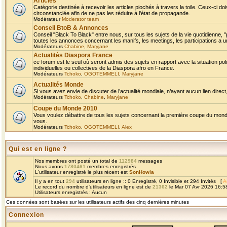
Articles
Catégorie destinée à recevoir les articles piochés à travers la toile. Ceux-ci doi
circonstanciée afin de ne pas les réduire à l'état de propagande.
Modérateur
Moderator team
Conseil BtoB & Annonces
Conseil "Black To Black" entre nous, sur tous les sujets de la vie quotidienne, "
toutes les annonces concernant les manifs, les meetings, les participations a un
Modérateurs
Chabine
,
Maryjane
Actualités Diaspora France
ce forum est le seul où seront admis des sujets en rapport avec la situation pol
individuelles ou collectives de la Diaspora afro en France.
Modérateurs
Tchoko
,
OGOTEMMELI
,
Maryjane
Actualités Monde
Si vous avez envie de discuter de l’actualité mondiale, n’ayant aucun lien direct, 
Modérateurs
Tchoko
,
Chabine
,
Maryjane
Coupe du Monde 2010
Vous voulez débattre de tous les sujets concernant la première coupe du monde 
vous.
Modérateurs
Tchoko
,
OGOTEMMELI
,
Alex
Qui est en ligne ?
Nos membres ont posté un total de
112984
messages
Nous avons
1780461
membres enregistrés
L'utilisateur enregistré le plus récent est
SonHowla
Il y a en tout
294
utilisateurs en ligne :: 0 Enregistré, 0 Invisible et 294 Invités [
A
Le record du nombre d'utilisateurs en ligne est de
21362
le Mar 07 Avr 2026 16:5
Utilisateurs enregistrés : Aucun
Ces données sont basées sur les utilisateurs actifs des cinq dernières minutes
Connexion