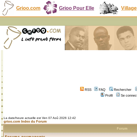
Grioo.com
Grioo Pour Elle
Village
RSS
FAQ
Rechercher
Profil
Se connect
La date/heure actuelle est Ven 07 Aoû 2026 12:42
grioo.com Index du Forum
Forum