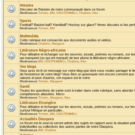
Histoire
Discutez de l'histoire de notre communauté dans ce forum
Modérateurs
Tchoko
,
BM
,
OGOTEMMELI
,
Chabine
,
Alex
Sports
Football? Basket-ball? Handball? Hockey sur glace? Venez discutez ici les perf
Modérateurs
Tchoko
,
BM
Multimédia
Cette rubrique est consacrée aux documents audios et vidéos.
Modérateurs
Chabine
,
Maryjane
Littérature Négro-africaine
Pour débattre et échanger sur les oeuvres, essais, poèmes ou romans, sur les
qui marquent (ou qui ont marqué) de leur plume la littérature négro-africaine .
Modérateurs
BM
,
OGOTEMMELI
,
Chabine
,
Alex
Vos blogs
Vous avez écrit un message sur votre blog que dont vous voulez partager le li
de l'existence de votre blog? Vous êtes un grioonaute non encore converti aux 
raisons et pour d'autres, cet espace est le votre.
Modérateurs
Tchoko
,
Maryjane
Santé
Toutes les questions de sante sont à traiter dans cette rubrique, sans aborder le
compétences attestées. Merci
Modérateurs
Tchoko
,
Maryjane
,
Alex
Littérature Etrangère
Pour débattre et échanger sur les œuvres, essais, poèmes ou romans, sur les
surtout l'Afrique en particulier...
Modérateurs
Tchoko
,
BM
,
OGOTEMMELI
Actualités Diaspora
ce forum est le seul où seront admis des sujets en rapport avec la situation pol
individuelles ou collectives des autres parties de notre Diaspora.
Modérateurs
BM
,
Chabine