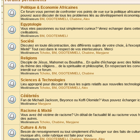
Forums permanents
Politique & Economie Africaines
Ce forum vous permet de confronter vos points de vue sur la politique africaine,
pouvez aussi discuter de tous les problemes liés au dévéloppement économique 
Modérateurs
BM
,
OGOTEMMELI
,
Chabine
,
Alex
Egyptologie
Vous etes passionnes ou tout simplement curieux? Venez echanger dans cette ru
civilisations.
Modérateurs
BM
,
OGOTEMMELI
Société
Discutez en toute décontraction, des différents sujets de votre choix, à l'exce
Mixité" Tout ceci dans le respect de vos interlocuteurs. Merci
Modérateurs
Tchoko
,
BM
,
OGOTEMMELI
,
Chabine
,
Maryjane
Religions
Disciple de Jésus, Mahomet ou Bouddha... En quête d'échange avec des fidèles
du thème des réligions... de la spiritualite et philosophie, En respectant les 
interdit sur ce forum.
Modérateurs
Tchoko
,
BM
,
OGOTEMMELI
,
Chabine
Sciences & Technologies
Lieu approprié pour discuter de tous les sujets relatifs aux nouvelles technolo
Modérateurs
Tchoko
,
BM
,
OGOTEMMELI
,
Alex
Célébrités
Fan de Michaël Jackson, Beyonce ou Koffi Olomide? Vous pouvez échanger ici l
Modérateur
Maryjane
Racisme & Mixité
Vous avez été victime de racisme? Un détail de l'actualité lié au racisme vous 
des autres.
Modérateurs
Tchoko
,
Chabine
,
Maryjane
Culture & Arts
Besoin de renseignement ou tout simplement d'échanger sur des faits de culture,
musique afro, cette rubrique est faite pour vous.
Modérateurs
BM
,
OGOTEMMELI
,
Chabine
,
Maryjane
,
Alex