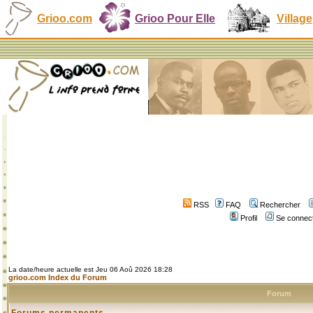
Grioo.com
Grioo Pour Elle
Village
RSS
FAQ
Rechercher
Profil
Se connect
La date/heure actuelle est Jeu 06 Aoû 2026 18:28
grioo.com Index du Forum
Forum