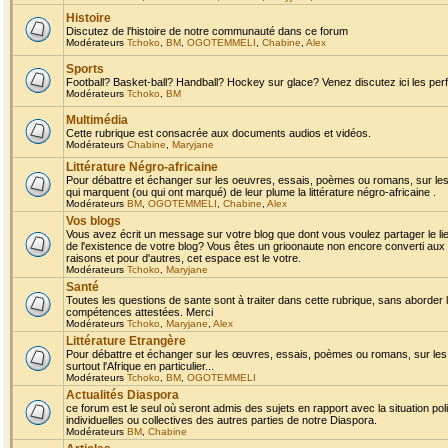
Histoire
Discutez de l'histoire de notre communauté dans ce forum
Modérateurs
Tchoko
,
BM
,
OGOTEMMELI
,
Chabine
,
Alex
Sports
Football? Basket-ball? Handball? Hockey sur glace? Venez discutez ici les perf
Modérateurs
Tchoko
,
BM
Multimédia
Cette rubrique est consacrée aux documents audios et vidéos.
Modérateurs
Chabine
,
Maryjane
Littérature Négro-africaine
Pour débattre et échanger sur les oeuvres, essais, poèmes ou romans, sur les
qui marquent (ou qui ont marqué) de leur plume la littérature négro-africaine .
Modérateurs
BM
,
OGOTEMMELI
,
Chabine
,
Alex
Vos blogs
Vous avez écrit un message sur votre blog que dont vous voulez partager le li
de l'existence de votre blog? Vous êtes un grioonaute non encore converti aux 
raisons et pour d'autres, cet espace est le votre.
Modérateurs
Tchoko
,
Maryjane
Santé
Toutes les questions de sante sont à traiter dans cette rubrique, sans aborder le
compétences attestées. Merci
Modérateurs
Tchoko
,
Maryjane
,
Alex
Littérature Etrangère
Pour débattre et échanger sur les œuvres, essais, poèmes ou romans, sur les
surtout l'Afrique en particulier...
Modérateurs
Tchoko
,
BM
,
OGOTEMMELI
Actualités Diaspora
ce forum est le seul où seront admis des sujets en rapport avec la situation pol
individuelles ou collectives des autres parties de notre Diaspora.
Modérateurs
BM
,
Chabine