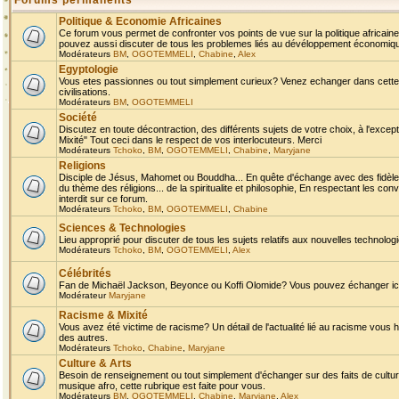
Forums permanents
Politique & Economie Africaines
Ce forum vous permet de confronter vos points de vue sur la politique africaine,
pouvez aussi discuter de tous les problemes liés au dévéloppement économique 
Modérateurs
BM
,
OGOTEMMELI
,
Chabine
,
Alex
Egyptologie
Vous etes passionnes ou tout simplement curieux? Venez echanger dans cette ru
civilisations.
Modérateurs
BM
,
OGOTEMMELI
Société
Discutez en toute décontraction, des différents sujets de votre choix, à l'exce
Mixité" Tout ceci dans le respect de vos interlocuteurs. Merci
Modérateurs
Tchoko
,
BM
,
OGOTEMMELI
,
Chabine
,
Maryjane
Religions
Disciple de Jésus, Mahomet ou Bouddha... En quête d'échange avec des fidèles
du thème des réligions... de la spiritualite et philosophie, En respectant les 
interdit sur ce forum.
Modérateurs
Tchoko
,
BM
,
OGOTEMMELI
,
Chabine
Sciences & Technologies
Lieu approprié pour discuter de tous les sujets relatifs aux nouvelles technolo
Modérateurs
Tchoko
,
BM
,
OGOTEMMELI
,
Alex
Célébrités
Fan de Michaël Jackson, Beyonce ou Koffi Olomide? Vous pouvez échanger ici l
Modérateur
Maryjane
Racisme & Mixité
Vous avez été victime de racisme? Un détail de l'actualité lié au racisme vous 
des autres.
Modérateurs
Tchoko
,
Chabine
,
Maryjane
Culture & Arts
Besoin de renseignement ou tout simplement d'échanger sur des faits de culture,
musique afro, cette rubrique est faite pour vous.
Modérateurs
BM
,
OGOTEMMELI
,
Chabine
,
Maryjane
,
Alex