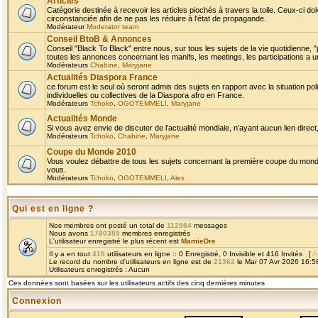
Articles
Catégorie destinée à recevoir les articles piochés à travers la toile. Ceux-ci doi
circonstanciée afin de ne pas les réduire à l'état de propagande.
Modérateur
Moderator team
Conseil BtoB & Annonces
Conseil "Black To Black" entre nous, sur tous les sujets de la vie quotidienne, "
toutes les annonces concernant les manifs, les meetings, les participations a un
Modérateurs
Chabine
,
Maryjane
Actualités Diaspora France
ce forum est le seul où seront admis des sujets en rapport avec la situation pol
individuelles ou collectives de la Diaspora afro en France.
Modérateurs
Tchoko
,
OGOTEMMELI
,
Maryjane
Actualités Monde
Si vous avez envie de discuter de l’actualité mondiale, n’ayant aucun lien direct, 
Modérateurs
Tchoko
,
Chabine
,
Maryjane
Coupe du Monde 2010
Vous voulez débattre de tous les sujets concernant la première coupe du monde 
vous.
Modérateurs
Tchoko
,
OGOTEMMELI
,
Alex
Qui est en ligne ?
Nos membres ont posté un total de
112984
messages
Nous avons
1780389
membres enregistrés
L'utilisateur enregistré le plus récent est
MamieDre
Il y a en tout
416
utilisateurs en ligne :: 0 Enregistré, 0 Invisible et 416 Invités [
A
Le record du nombre d'utilisateurs en ligne est de
21362
le Mar 07 Avr 2026 16:5
Utilisateurs enregistrés : Aucun
Ces données sont basées sur les utilisateurs actifs des cinq dernières minutes
Connexion