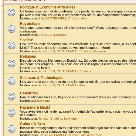
Forums permanents
Politique & Economie Africaines
Ce forum vous permet de confronter vos points de vue sur la politique africaine,
pouvez aussi discuter de tous les problemes liés au dévéloppement économique 
Modérateurs
BM
,
OGOTEMMELI
,
Chabine
,
Alex
Egyptologie
Vous etes passionnes ou tout simplement curieux? Venez echanger dans cette ru
civilisations.
Modérateurs
BM
,
OGOTEMMELI
Société
Discutez en toute décontraction, des différents sujets de votre choix, à l'exce
Mixité" Tout ceci dans le respect de vos interlocuteurs. Merci
Modérateurs
Tchoko
,
BM
,
OGOTEMMELI
,
Chabine
,
Maryjane
Religions
Disciple de Jésus, Mahomet ou Bouddha... En quête d'échange avec des fidèles
du thème des réligions... de la spiritualite et philosophie, En respectant les 
interdit sur ce forum.
Modérateurs
Tchoko
,
BM
,
OGOTEMMELI
,
Chabine
Sciences & Technologies
Lieu approprié pour discuter de tous les sujets relatifs aux nouvelles technolo
Modérateurs
Tchoko
,
BM
,
OGOTEMMELI
,
Alex
Célébrités
Fan de Michaël Jackson, Beyonce ou Koffi Olomide? Vous pouvez échanger ici l
Modérateur
Maryjane
Racisme & Mixité
Vous avez été victime de racisme? Un détail de l'actualité lié au racisme vous 
des autres.
Modérateurs
Tchoko
,
Chabine
,
Maryjane
Culture & Arts
Besoin de renseignement ou tout simplement d'échanger sur des faits de culture,
musique afro, cette rubrique est faite pour vous.
Modérateurs
BM
,
OGOTEMMELI
,
Chabine
,
Maryjane
,
Alex