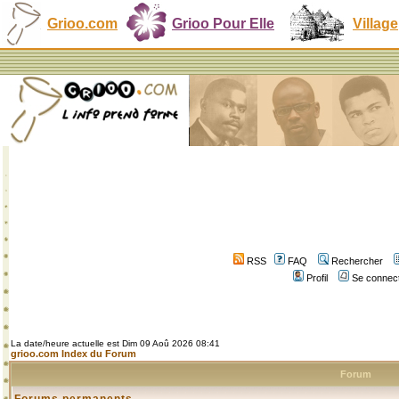
Grioo.com
Grioo Pour Elle
Village
RSS
FAQ
Rechercher
Profil
Se connect
La date/heure actuelle est Dim 09 Aoû 2026 08:41
grioo.com Index du Forum
Forum