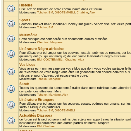
Histoire
Discutez de l'histoire de notre communauté dans ce forum
Modérateurs
Tchoko
,
BM
,
OGOTEMMELI
,
Chabine
,
Alex
Sports
Football? Basket-ball? Handball? Hockey sur glace? Venez discutez ici les perf
Modérateurs
Tchoko
,
BM
Multimédia
Cette rubrique est consacrée aux documents audios et vidéos.
Modérateurs
Chabine
,
Maryjane
Littérature Négro-africaine
Pour débattre et échanger sur les oeuvres, essais, poèmes ou romans, sur les
qui marquent (ou qui ont marqué) de leur plume la littérature négro-africaine .
Modérateurs
BM
,
OGOTEMMELI
,
Chabine
,
Alex
Vos blogs
Vous avez écrit un message sur votre blog que dont vous voulez partager le li
de l'existence de votre blog? Vous êtes un grioonaute non encore converti aux 
raisons et pour d'autres, cet espace est le votre.
Modérateurs
Tchoko
,
Maryjane
Santé
Toutes les questions de sante sont à traiter dans cette rubrique, sans aborder le
compétences attestées. Merci
Modérateurs
Tchoko
,
Maryjane
,
Alex
Littérature Etrangère
Pour débattre et échanger sur les œuvres, essais, poèmes ou romans, sur les
surtout l'Afrique en particulier...
Modérateurs
Tchoko
,
BM
,
OGOTEMMELI
Actualités Diaspora
ce forum est le seul où seront admis des sujets en rapport avec la situation pol
individuelles ou collectives des autres parties de notre Diaspora.
Modérateurs
BM
,
Chabine