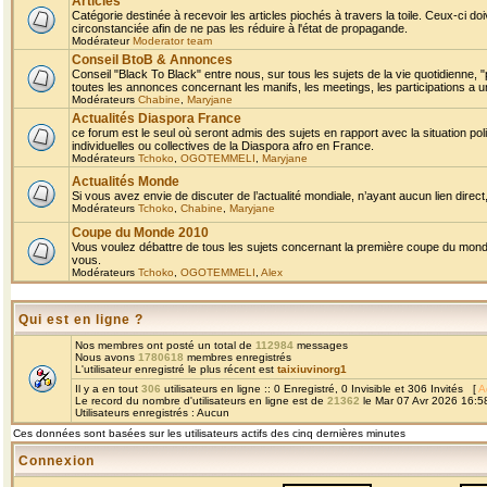
Articles
Catégorie destinée à recevoir les articles piochés à travers la toile. Ceux-ci doi
circonstanciée afin de ne pas les réduire à l'état de propagande.
Modérateur
Moderator team
Conseil BtoB & Annonces
Conseil "Black To Black" entre nous, sur tous les sujets de la vie quotidienne, "
toutes les annonces concernant les manifs, les meetings, les participations a un
Modérateurs
Chabine
,
Maryjane
Actualités Diaspora France
ce forum est le seul où seront admis des sujets en rapport avec la situation pol
individuelles ou collectives de la Diaspora afro en France.
Modérateurs
Tchoko
,
OGOTEMMELI
,
Maryjane
Actualités Monde
Si vous avez envie de discuter de l’actualité mondiale, n’ayant aucun lien direct, 
Modérateurs
Tchoko
,
Chabine
,
Maryjane
Coupe du Monde 2010
Vous voulez débattre de tous les sujets concernant la première coupe du monde 
vous.
Modérateurs
Tchoko
,
OGOTEMMELI
,
Alex
Qui est en ligne ?
Nos membres ont posté un total de
112984
messages
Nous avons
1780618
membres enregistrés
L'utilisateur enregistré le plus récent est
taixiuvinorg1
Il y a en tout
306
utilisateurs en ligne :: 0 Enregistré, 0 Invisible et 306 Invités [
A
Le record du nombre d'utilisateurs en ligne est de
21362
le Mar 07 Avr 2026 16:5
Utilisateurs enregistrés : Aucun
Ces données sont basées sur les utilisateurs actifs des cinq dernières minutes
Connexion