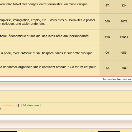
vent être l'objet d'échanges entre forumistes, ou d'une critique
47
334
papiers", immigration, emploi, etc... Vous etes aussi invites a poster
560
2072
 colloque, une table ronde, etc...
itique, économique et sociale; des infos liées aux personnalités
750
12919
90
985
a priori, avec l’Afrique et sa Diaspora, faites le sur cette rubrique.
de football organisée sur le continent africain ? Ce forum est pour
14
199
Toutes les heures so
dministrateur
] [
Modérateur
]
8