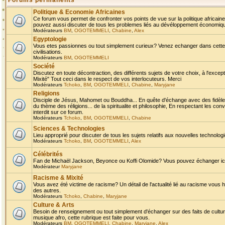
Forums permanents
Politique & Economie Africaines
Ce forum vous permet de confronter vos points de vue sur la politique africaine,
pouvez aussi discuter de tous les problemes liés au dévéloppement économique 
Modérateurs
BM
,
OGOTEMMELI
,
Chabine
,
Alex
Egyptologie
Vous etes passionnes ou tout simplement curieux? Venez echanger dans cette ru
civilisations.
Modérateurs
BM
,
OGOTEMMELI
Société
Discutez en toute décontraction, des différents sujets de votre choix, à l'exce
Mixité" Tout ceci dans le respect de vos interlocuteurs. Merci
Modérateurs
Tchoko
,
BM
,
OGOTEMMELI
,
Chabine
,
Maryjane
Religions
Disciple de Jésus, Mahomet ou Bouddha... En quête d'échange avec des fidèles
du thème des réligions... de la spiritualite et philosophie, En respectant les 
interdit sur ce forum.
Modérateurs
Tchoko
,
BM
,
OGOTEMMELI
,
Chabine
Sciences & Technologies
Lieu approprié pour discuter de tous les sujets relatifs aux nouvelles technolo
Modérateurs
Tchoko
,
BM
,
OGOTEMMELI
,
Alex
Célébrités
Fan de Michaël Jackson, Beyonce ou Koffi Olomide? Vous pouvez échanger ici l
Modérateur
Maryjane
Racisme & Mixité
Vous avez été victime de racisme? Un détail de l'actualité lié au racisme vous 
des autres.
Modérateurs
Tchoko
,
Chabine
,
Maryjane
Culture & Arts
Besoin de renseignement ou tout simplement d'échanger sur des faits de culture,
musique afro, cette rubrique est faite pour vous.
Modérateurs
BM
,
OGOTEMMELI
,
Chabine
,
Maryjane
,
Alex