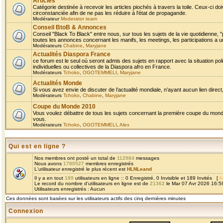
Articles
Catégorie destinée à recevoir les articles piochés à travers la toile. Ceux-ci doi
circonstanciée afin de ne pas les réduire à l'état de propagande.
Modérateur
Moderator team
Conseil BtoB & Annonces
Conseil "Black To Black" entre nous, sur tous les sujets de la vie quotidienne, "
toutes les annonces concernant les manifs, les meetings, les participations a un
Modérateurs
Chabine
,
Maryjane
Actualités Diaspora France
ce forum est le seul où seront admis des sujets en rapport avec la situation pol
individuelles ou collectives de la Diaspora afro en France.
Modérateurs
Tchoko
,
OGOTEMMELI
,
Maryjane
Actualités Monde
Si vous avez envie de discuter de l’actualité mondiale, n’ayant aucun lien direct, 
Modérateurs
Tchoko
,
Chabine
,
Maryjane
Coupe du Monde 2010
Vous voulez débattre de tous les sujets concernant la première coupe du monde 
vous.
Modérateurs
Tchoko
,
OGOTEMMELI
,
Alex
Qui est en ligne ?
Nos membres ont posté un total de
112984
messages
Nous avons
1780527
membres enregistrés
L'utilisateur enregistré le plus récent est
HLNLeand
Il y a en tout
189
utilisateurs en ligne :: 0 Enregistré, 0 Invisible et 189 Invités [
A
Le record du nombre d'utilisateurs en ligne est de
21362
le Mar 07 Avr 2026 16:5
Utilisateurs enregistrés : Aucun
Ces données sont basées sur les utilisateurs actifs des cinq dernières minutes
Connexion