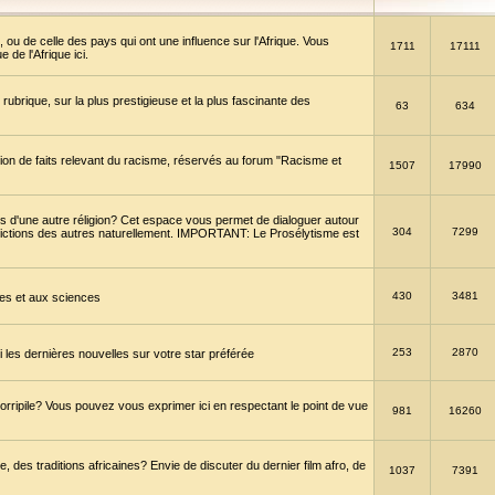
 ou de celle des pays qui ont une influence sur l'Afrique. Vous
1711
17111
de l'Afrique ici.
brique, sur la plus prestigieuse et la plus fascinante des
63
634
ption de faits relevant du racisme, réservés au forum "Racisme et
1507
17990
 d'une autre réligion? Cet espace vous permet de dialoguer autour
304
7299
convictions des autres naturellement. IMPORTANT: Le Prosélytisme est
430
3481
gies et aux sciences
253
2870
es dernières nouvelles sur votre star préférée
horripile? Vous pouvez vous exprimer ici en respectant le point de vue
981
16260
 des traditions africaines? Envie de discuter du dernier film afro, de
1037
7391