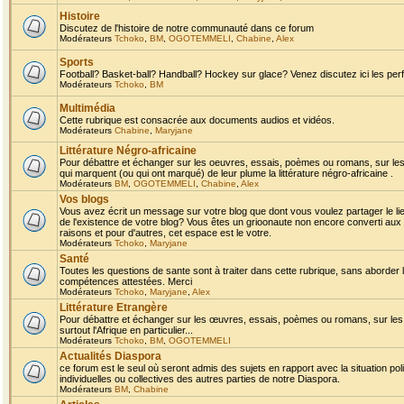
Histoire
Discutez de l'histoire de notre communauté dans ce forum
Modérateurs
Tchoko
,
BM
,
OGOTEMMELI
,
Chabine
,
Alex
Sports
Football? Basket-ball? Handball? Hockey sur glace? Venez discutez ici les perf
Modérateurs
Tchoko
,
BM
Multimédia
Cette rubrique est consacrée aux documents audios et vidéos.
Modérateurs
Chabine
,
Maryjane
Littérature Négro-africaine
Pour débattre et échanger sur les oeuvres, essais, poèmes ou romans, sur les
qui marquent (ou qui ont marqué) de leur plume la littérature négro-africaine .
Modérateurs
BM
,
OGOTEMMELI
,
Chabine
,
Alex
Vos blogs
Vous avez écrit un message sur votre blog que dont vous voulez partager le li
de l'existence de votre blog? Vous êtes un grioonaute non encore converti aux 
raisons et pour d'autres, cet espace est le votre.
Modérateurs
Tchoko
,
Maryjane
Santé
Toutes les questions de sante sont à traiter dans cette rubrique, sans aborder le
compétences attestées. Merci
Modérateurs
Tchoko
,
Maryjane
,
Alex
Littérature Etrangère
Pour débattre et échanger sur les œuvres, essais, poèmes ou romans, sur les
surtout l'Afrique en particulier...
Modérateurs
Tchoko
,
BM
,
OGOTEMMELI
Actualités Diaspora
ce forum est le seul où seront admis des sujets en rapport avec la situation pol
individuelles ou collectives des autres parties de notre Diaspora.
Modérateurs
BM
,
Chabine