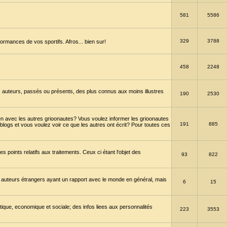
581
5586
329
3788
ormances de vos sportifs. Afros... bien sur!
458
2248
 auteurs, passés ou présents, des plus connus aux moins illustres
190
2530
en avec les autres grioonautes? Vous voulez informer les grioonautes
191
885
blogs et vous voulez voir ce que les autres ont écrit? Pour toutes ces
s points relatifs aux traitements. Ceux ci étant l'objet des
93
822
 auteurs étrangers ayant un rapport avec le monde en général, mais
6
15
itique, economique et sociale; des infos liees aux personnalités
223
3553