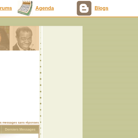
rums
Agenda
Blogs
les messages sans réponses
s
Derniers Messages