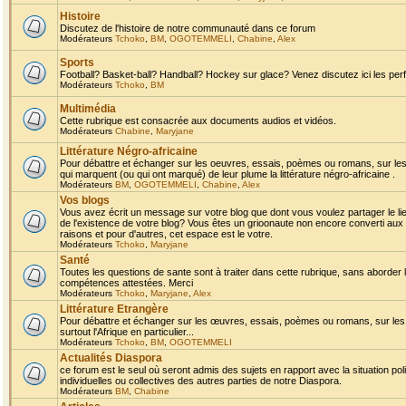
Histoire
Discutez de l'histoire de notre communauté dans ce forum
Modérateurs
Tchoko
,
BM
,
OGOTEMMELI
,
Chabine
,
Alex
Sports
Football? Basket-ball? Handball? Hockey sur glace? Venez discutez ici les perf
Modérateurs
Tchoko
,
BM
Multimédia
Cette rubrique est consacrée aux documents audios et vidéos.
Modérateurs
Chabine
,
Maryjane
Littérature Négro-africaine
Pour débattre et échanger sur les oeuvres, essais, poèmes ou romans, sur les
qui marquent (ou qui ont marqué) de leur plume la littérature négro-africaine .
Modérateurs
BM
,
OGOTEMMELI
,
Chabine
,
Alex
Vos blogs
Vous avez écrit un message sur votre blog que dont vous voulez partager le li
de l'existence de votre blog? Vous êtes un grioonaute non encore converti aux 
raisons et pour d'autres, cet espace est le votre.
Modérateurs
Tchoko
,
Maryjane
Santé
Toutes les questions de sante sont à traiter dans cette rubrique, sans aborder le
compétences attestées. Merci
Modérateurs
Tchoko
,
Maryjane
,
Alex
Littérature Etrangère
Pour débattre et échanger sur les œuvres, essais, poèmes ou romans, sur les
surtout l'Afrique en particulier...
Modérateurs
Tchoko
,
BM
,
OGOTEMMELI
Actualités Diaspora
ce forum est le seul où seront admis des sujets en rapport avec la situation pol
individuelles ou collectives des autres parties de notre Diaspora.
Modérateurs
BM
,
Chabine