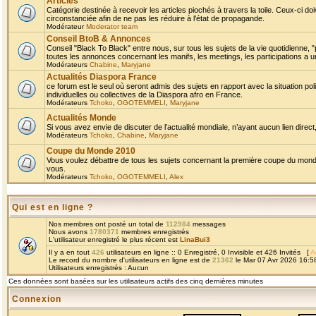
Articles
Catégorie destinée à recevoir les articles piochés à travers la toile. Ceux-ci doi
circonstanciée afin de ne pas les réduire à l'état de propagande.
Modérateur
Moderator team
Conseil BtoB & Annonces
Conseil "Black To Black" entre nous, sur tous les sujets de la vie quotidienne, "
toutes les annonces concernant les manifs, les meetings, les participations a un
Modérateurs
Chabine
,
Maryjane
Actualités Diaspora France
ce forum est le seul où seront admis des sujets en rapport avec la situation pol
individuelles ou collectives de la Diaspora afro en France.
Modérateurs
Tchoko
,
OGOTEMMELI
,
Maryjane
Actualités Monde
Si vous avez envie de discuter de l’actualité mondiale, n’ayant aucun lien direct, 
Modérateurs
Tchoko
,
Chabine
,
Maryjane
Coupe du Monde 2010
Vous voulez débattre de tous les sujets concernant la première coupe du monde 
vous.
Modérateurs
Tchoko
,
OGOTEMMELI
,
Alex
Qui est en ligne ?
Nos membres ont posté un total de
112984
messages
Nous avons
1780371
membres enregistrés
L'utilisateur enregistré le plus récent est
LinaBui3
Il y a en tout
426
utilisateurs en ligne :: 0 Enregistré, 0 Invisible et 426 Invités [
A
Le record du nombre d'utilisateurs en ligne est de
21362
le Mar 07 Avr 2026 16:5
Utilisateurs enregistrés : Aucun
Ces données sont basées sur les utilisateurs actifs des cinq dernières minutes
Connexion