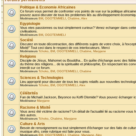
Forums permanents
Politique & Economie Africaines
Ce forum vous permet de confronter vos points de vue sur la politique africaine,
pouvez aussi discuter de tous les problemes liés au dévéloppement économique 
Modérateurs
BM
,
OGOTEMMELI
,
Chabine
,
Alex
Egyptologie
Vous etes passionnes ou tout simplement curieux? Venez echanger dans cette ru
civilisations.
Modérateurs
BM
,
OGOTEMMELI
Société
Discutez en toute décontraction, des différents sujets de votre choix, à l'exce
Mixité" Tout ceci dans le respect de vos interlocuteurs. Merci
Modérateurs
Tchoko
,
BM
,
OGOTEMMELI
,
Chabine
,
Maryjane
Religions
Disciple de Jésus, Mahomet ou Bouddha... En quête d'échange avec des fidèles
du thème des réligions... de la spiritualite et philosophie, En respectant les 
interdit sur ce forum.
Modérateurs
Tchoko
,
BM
,
OGOTEMMELI
,
Chabine
Sciences & Technologies
Lieu approprié pour discuter de tous les sujets relatifs aux nouvelles technolo
Modérateurs
Tchoko
,
BM
,
OGOTEMMELI
,
Alex
Célébrités
Fan de Michaël Jackson, Beyonce ou Koffi Olomide? Vous pouvez échanger ici l
Modérateur
Maryjane
Racisme & Mixité
Vous avez été victime de racisme? Un détail de l'actualité lié au racisme vous 
des autres.
Modérateurs
Tchoko
,
Chabine
,
Maryjane
Culture & Arts
Besoin de renseignement ou tout simplement d'échanger sur des faits de culture,
musique afro, cette rubrique est faite pour vous.
Modérateurs
BM
,
OGOTEMMELI
,
Chabine
,
Maryjane
,
Alex