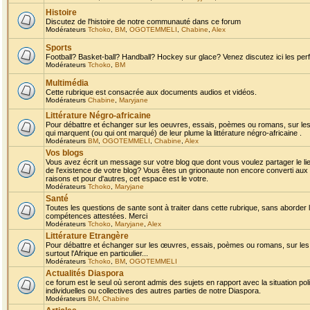
Histoire
Discutez de l'histoire de notre communauté dans ce forum
Modérateurs
Tchoko
,
BM
,
OGOTEMMELI
,
Chabine
,
Alex
Sports
Football? Basket-ball? Handball? Hockey sur glace? Venez discutez ici les perf
Modérateurs
Tchoko
,
BM
Multimédia
Cette rubrique est consacrée aux documents audios et vidéos.
Modérateurs
Chabine
,
Maryjane
Littérature Négro-africaine
Pour débattre et échanger sur les oeuvres, essais, poèmes ou romans, sur les
qui marquent (ou qui ont marqué) de leur plume la littérature négro-africaine .
Modérateurs
BM
,
OGOTEMMELI
,
Chabine
,
Alex
Vos blogs
Vous avez écrit un message sur votre blog que dont vous voulez partager le li
de l'existence de votre blog? Vous êtes un grioonaute non encore converti aux 
raisons et pour d'autres, cet espace est le votre.
Modérateurs
Tchoko
,
Maryjane
Santé
Toutes les questions de sante sont à traiter dans cette rubrique, sans aborder le
compétences attestées. Merci
Modérateurs
Tchoko
,
Maryjane
,
Alex
Littérature Etrangère
Pour débattre et échanger sur les œuvres, essais, poèmes ou romans, sur les
surtout l'Afrique en particulier...
Modérateurs
Tchoko
,
BM
,
OGOTEMMELI
Actualités Diaspora
ce forum est le seul où seront admis des sujets en rapport avec la situation pol
individuelles ou collectives des autres parties de notre Diaspora.
Modérateurs
BM
,
Chabine