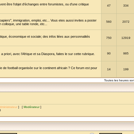
vent être l'objet d'échanges entre forumistes, ou d'une critique
47
334
papiers", immigration, emploi, etc... Vous etes aussi invites a poster
560
2072
 colloque, une table ronde, etc...
itique, économique et sociale; des infos liées aux personnalités
750
12919
90
985
a priori, avec l’Afrique et sa Diaspora, faites le sur cette rubrique.
de football organisée sur le continent africain ? Ce forum est pour
14
199
Toutes les heures so
dministrateur
] [
Modérateur
]
8