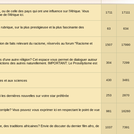
 ou de celle des pays qui ont une influence sur l'Afrique. Vous
1711
17111
de l'Afrique ici.
brique, sur la plus prestigieuse et la plus fascinante des
63
634
ption de faits relevant du racisme, réservés au forum "Racisme et
1507
17990
 d'une autre réligion? Cet espace vous permet de dialoguer autour
304
7299
convictions des autres naturellement. IMPORTANT: Le Prosélytisme est
430
3481
gies et aux sciences
253
2870
es dernières nouvelles sur votre star préférée
horripile? Vous pouvez vous exprimer ici en respectant le point de vue
981
16260
 des traditions africaines? Envie de discuter du dernier film afro, de
1037
7391