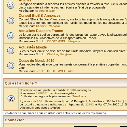
Articles
Catégorie destinée à recevoir les articles piochés à travers la toile. Ceux-ci doi
circonstanciée afin de ne pas les réduire à l'état de propagande.
Modérateur
Moderator team
Conseil BtoB & Annonces
Conseil "Black To Black" entre nous, sur tous les sujets de la vie quotidienne, "
toutes les annonces concernant les manifs, les meetings, les participations a un
Modérateurs
Chabine
,
Maryjane
Actualités Diaspora France
ce forum est le seul où seront admis des sujets en rapport avec la situation pol
individuelles ou collectives de la Diaspora afro en France.
Modérateurs
Tchoko
,
OGOTEMMELI
,
Maryjane
Actualités Monde
Si vous avez envie de discuter de l’actualité mondiale, n’ayant aucun lien direct, 
Modérateurs
Tchoko
,
Chabine
,
Maryjane
Coupe du Monde 2010
Vous voulez débattre de tous les sujets concernant la première coupe du monde 
vous.
Modérateurs
Tchoko
,
OGOTEMMELI
,
Alex
Qui est en ligne ?
Nos membres ont posté un total de
112984
messages
Nous avons
1780461
membres enregistrés
L'utilisateur enregistré le plus récent est
SonHowla
Il y a en tout
304
utilisateurs en ligne :: 0 Enregistré, 0 Invisible et 304 Invités [
A
Le record du nombre d'utilisateurs en ligne est de
21362
le Mar 07 Avr 2026 16:5
Utilisateurs enregistrés : Aucun
Ces données sont basées sur les utilisateurs actifs des cinq dernières minutes
Connexion