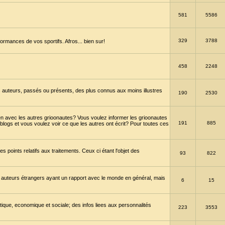
581
5586
329
3788
ormances de vos sportifs. Afros... bien sur!
458
2248
 auteurs, passés ou présents, des plus connus aux moins illustres
190
2530
en avec les autres grioonautes? Vous voulez informer les grioonautes
191
885
blogs et vous voulez voir ce que les autres ont écrit? Pour toutes ces
s points relatifs aux traitements. Ceux ci étant l'objet des
93
822
 auteurs étrangers ayant un rapport avec le monde en général, mais
6
15
itique, economique et sociale; des infos liees aux personnalités
223
3553