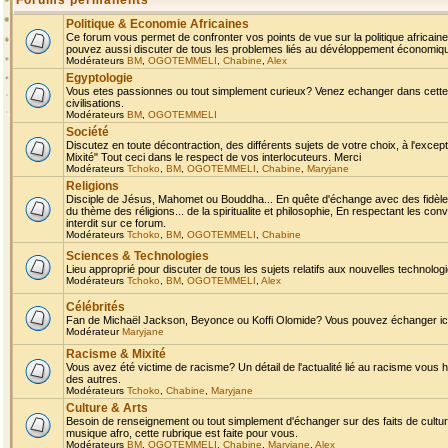
Forums permanents
Politique & Economie Africaines
Ce forum vous permet de confronter vos points de vue sur la politique africaine,
pouvez aussi discuter de tous les problemes liés au dévéloppement économique 
Modérateurs
BM
,
OGOTEMMELI
,
Chabine
,
Alex
Egyptologie
Vous etes passionnes ou tout simplement curieux? Venez echanger dans cette ru
civilisations.
Modérateurs
BM
,
OGOTEMMELI
Société
Discutez en toute décontraction, des différents sujets de votre choix, à l'exce
Mixité" Tout ceci dans le respect de vos interlocuteurs. Merci
Modérateurs
Tchoko
,
BM
,
OGOTEMMELI
,
Chabine
,
Maryjane
Religions
Disciple de Jésus, Mahomet ou Bouddha... En quête d'échange avec des fidèles
du thème des réligions... de la spiritualite et philosophie, En respectant les 
interdit sur ce forum.
Modérateurs
Tchoko
,
BM
,
OGOTEMMELI
,
Chabine
Sciences & Technologies
Lieu approprié pour discuter de tous les sujets relatifs aux nouvelles technolo
Modérateurs
Tchoko
,
BM
,
OGOTEMMELI
,
Alex
Célébrités
Fan de Michaël Jackson, Beyonce ou Koffi Olomide? Vous pouvez échanger ici l
Modérateur
Maryjane
Racisme & Mixité
Vous avez été victime de racisme? Un détail de l'actualité lié au racisme vous 
des autres.
Modérateurs
Tchoko
,
Chabine
,
Maryjane
Culture & Arts
Besoin de renseignement ou tout simplement d'échanger sur des faits de culture,
musique afro, cette rubrique est faite pour vous.
Modérateurs
BM
,
OGOTEMMELI
,
Chabine
,
Maryjane
,
Alex