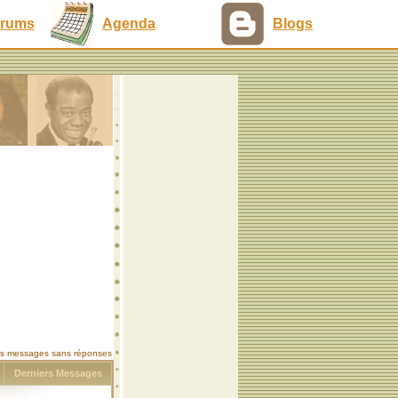
rums
Agenda
Blogs
les messages sans réponses
s
Derniers Messages