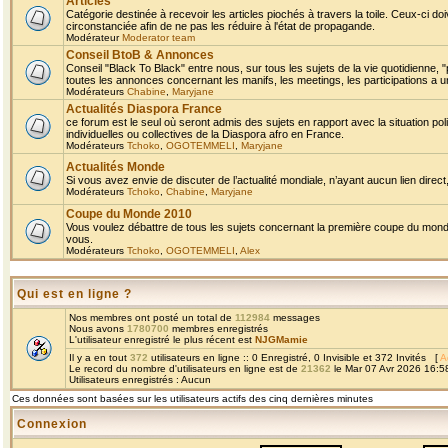
Articles
Catégorie destinée à recevoir les articles piochés à travers la toile. Ceux-ci doi
circonstanciée afin de ne pas les réduire à l'état de propagande.
Modérateur
Moderator team
Conseil BtoB & Annonces
Conseil "Black To Black" entre nous, sur tous les sujets de la vie quotidienne, "
toutes les annonces concernant les manifs, les meetings, les participations a un
Modérateurs
Chabine
,
Maryjane
Actualités Diaspora France
ce forum est le seul où seront admis des sujets en rapport avec la situation pol
individuelles ou collectives de la Diaspora afro en France.
Modérateurs
Tchoko
,
OGOTEMMELI
,
Maryjane
Actualités Monde
Si vous avez envie de discuter de l’actualité mondiale, n’ayant aucun lien direct, 
Modérateurs
Tchoko
,
Chabine
,
Maryjane
Coupe du Monde 2010
Vous voulez débattre de tous les sujets concernant la première coupe du monde 
vous.
Modérateurs
Tchoko
,
OGOTEMMELI
,
Alex
Qui est en ligne ?
Nos membres ont posté un total de
112984
messages
Nous avons
1780700
membres enregistrés
L'utilisateur enregistré le plus récent est
NJGMamie
Il y a en tout
372
utilisateurs en ligne :: 0 Enregistré, 0 Invisible et 372 Invités [
A
Le record du nombre d'utilisateurs en ligne est de
21362
le Mar 07 Avr 2026 16:5
Utilisateurs enregistrés : Aucun
Ces données sont basées sur les utilisateurs actifs des cinq dernières minutes
Connexion