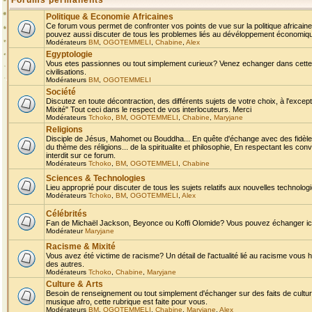
Forums permanents
Politique & Economie Africaines
Ce forum vous permet de confronter vos points de vue sur la politique africaine,
pouvez aussi discuter de tous les problemes liés au dévéloppement économique 
Modérateurs
BM
,
OGOTEMMELI
,
Chabine
,
Alex
Egyptologie
Vous etes passionnes ou tout simplement curieux? Venez echanger dans cette ru
civilisations.
Modérateurs
BM
,
OGOTEMMELI
Société
Discutez en toute décontraction, des différents sujets de votre choix, à l'exce
Mixité" Tout ceci dans le respect de vos interlocuteurs. Merci
Modérateurs
Tchoko
,
BM
,
OGOTEMMELI
,
Chabine
,
Maryjane
Religions
Disciple de Jésus, Mahomet ou Bouddha... En quête d'échange avec des fidèles
du thème des réligions... de la spiritualite et philosophie, En respectant les 
interdit sur ce forum.
Modérateurs
Tchoko
,
BM
,
OGOTEMMELI
,
Chabine
Sciences & Technologies
Lieu approprié pour discuter de tous les sujets relatifs aux nouvelles technolo
Modérateurs
Tchoko
,
BM
,
OGOTEMMELI
,
Alex
Célébrités
Fan de Michaël Jackson, Beyonce ou Koffi Olomide? Vous pouvez échanger ici l
Modérateur
Maryjane
Racisme & Mixité
Vous avez été victime de racisme? Un détail de l'actualité lié au racisme vous 
des autres.
Modérateurs
Tchoko
,
Chabine
,
Maryjane
Culture & Arts
Besoin de renseignement ou tout simplement d'échanger sur des faits de culture,
musique afro, cette rubrique est faite pour vous.
Modérateurs
BM
,
OGOTEMMELI
,
Chabine
,
Maryjane
,
Alex