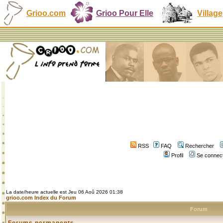
Grioo.com
Grioo Pour Elle
Village
RSS
FAQ
Rechercher
Profil
Se connect
La date/heure actuelle est Jeu 06 Aoû 2026 01:38
grioo.com Index du Forum
Forum