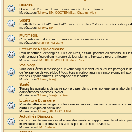
Histoire
Discutez de l'histoire de notre communauté dans ce forum
Modérateurs
Tchoko
,
BM
,
OGOTEMMELI
,
Chabine
,
Alex
Sports
Football? Basket-ball? Handball? Hockey sur glace? Venez discutez ici les perf
Modérateurs
Tchoko
,
BM
Multimédia
Cette rubrique est consacrée aux documents audios et vidéos.
Modérateurs
Chabine
,
Maryjane
Littérature Négro-africaine
Pour débattre et échanger sur les oeuvres, essais, poèmes ou romans, sur les
qui marquent (ou qui ont marqué) de leur plume la littérature négro-africaine .
Modérateurs
BM
,
OGOTEMMELI
,
Chabine
,
Alex
Vos blogs
Vous avez écrit un message sur votre blog que dont vous voulez partager le li
de l'existence de votre blog? Vous êtes un grioonaute non encore converti aux 
raisons et pour d'autres, cet espace est le votre.
Modérateurs
Tchoko
,
Maryjane
Santé
Toutes les questions de sante sont à traiter dans cette rubrique, sans aborder le
compétences attestées. Merci
Modérateurs
Tchoko
,
Maryjane
,
Alex
Littérature Etrangère
Pour débattre et échanger sur les œuvres, essais, poèmes ou romans, sur les
surtout l'Afrique en particulier...
Modérateurs
Tchoko
,
BM
,
OGOTEMMELI
Actualités Diaspora
ce forum est le seul où seront admis des sujets en rapport avec la situation pol
individuelles ou collectives des autres parties de notre Diaspora.
Modérateurs
BM
,
Chabine