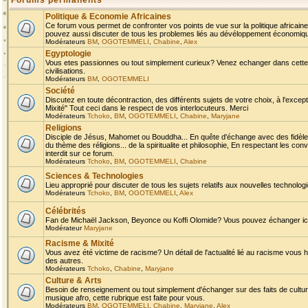
Forums permanents
Politique & Economie Africaines
Ce forum vous permet de confronter vos points de vue sur la politique africaine,
pouvez aussi discuter de tous les problemes liés au dévéloppement économique 
Modérateurs
BM
,
OGOTEMMELI
,
Chabine
,
Alex
Egyptologie
Vous etes passionnes ou tout simplement curieux? Venez echanger dans cette ru
civilisations.
Modérateurs
BM
,
OGOTEMMELI
Société
Discutez en toute décontraction, des différents sujets de votre choix, à l'exce
Mixité" Tout ceci dans le respect de vos interlocuteurs. Merci
Modérateurs
Tchoko
,
BM
,
OGOTEMMELI
,
Chabine
,
Maryjane
Religions
Disciple de Jésus, Mahomet ou Bouddha... En quête d'échange avec des fidèles
du thème des réligions... de la spiritualite et philosophie, En respectant les 
interdit sur ce forum.
Modérateurs
Tchoko
,
BM
,
OGOTEMMELI
,
Chabine
Sciences & Technologies
Lieu approprié pour discuter de tous les sujets relatifs aux nouvelles technolo
Modérateurs
Tchoko
,
BM
,
OGOTEMMELI
,
Alex
Célébrités
Fan de Michaël Jackson, Beyonce ou Koffi Olomide? Vous pouvez échanger ici l
Modérateur
Maryjane
Racisme & Mixité
Vous avez été victime de racisme? Un détail de l'actualité lié au racisme vous 
des autres.
Modérateurs
Tchoko
,
Chabine
,
Maryjane
Culture & Arts
Besoin de renseignement ou tout simplement d'échanger sur des faits de culture,
musique afro, cette rubrique est faite pour vous.
Modérateurs
BM
,
OGOTEMMELI
,
Chabine
,
Maryjane
,
Alex