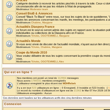
Articles
Catégorie destinée à recevoir les articles piochés à travers la toile. Ceux-ci doi
circonstanciée afin de ne pas les réduire à l'état de propagande.
Modérateur
Moderator team
Conseil BtoB & Annonces
Conseil "Black To Black" entre nous, sur tous les sujets de la vie quotidienne, "
toutes les annonces concernant les manifs, les meetings, les participations a un
Modérateurs
Chabine
,
Maryjane
Actualités Diaspora France
ce forum est le seul où seront admis des sujets en rapport avec la situation pol
individuelles ou collectives de la Diaspora afro en France.
Modérateurs
Tchoko
,
OGOTEMMELI
,
Maryjane
Actualités Monde
Si vous avez envie de discuter de l’actualité mondiale, n’ayant aucun lien direct, 
Modérateurs
Tchoko
,
Chabine
,
Maryjane
Coupe du Monde 2010
Vous voulez débattre de tous les sujets concernant la première coupe du monde 
vous.
Modérateurs
Tchoko
,
OGOTEMMELI
,
Alex
Qui est en ligne ?
Nos membres ont posté un total de
112984
messages
Nous avons
1780331
membres enregistrés
L'utilisateur enregistré le plus récent est
WDHRebek
Il y a en tout
523
utilisateurs en ligne :: 0 Enregistré, 0 Invisible et 523 Invités [
A
Le record du nombre d'utilisateurs en ligne est de
21362
le Mar 07 Avr 2026 16:5
Utilisateurs enregistrés : Aucun
Ces données sont basées sur les utilisateurs actifs des cinq dernières minutes
Connexion