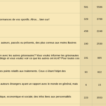
581
5586
329
3788
ormances de vos sportifs. Afros... bien sur!
458
2248
 auteurs, passés ou présents, des plus connus aux moins illustres
190
2530
en avec les autres grioonautes? Vous voulez informer les grioonautes
191
885
blogs et vous voulez voir ce que les autres ont écrit? Pour toutes ces
s points relatifs aux traitements. Ceux ci étant l'objet des
93
822
 auteurs étrangers ayant un rapport avec le monde en général, mais
6
15
itique, economique et sociale; des infos liees aux personnalités
223
3553