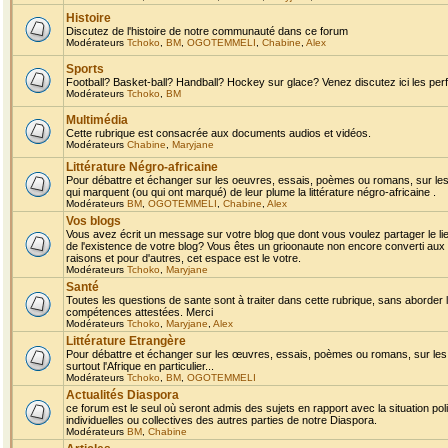
Histoire
Discutez de l'histoire de notre communauté dans ce forum
Modérateurs
Tchoko
,
BM
,
OGOTEMMELI
,
Chabine
,
Alex
Sports
Football? Basket-ball? Handball? Hockey sur glace? Venez discutez ici les perf
Modérateurs
Tchoko
,
BM
Multimédia
Cette rubrique est consacrée aux documents audios et vidéos.
Modérateurs
Chabine
,
Maryjane
Littérature Négro-africaine
Pour débattre et échanger sur les oeuvres, essais, poèmes ou romans, sur les
qui marquent (ou qui ont marqué) de leur plume la littérature négro-africaine .
Modérateurs
BM
,
OGOTEMMELI
,
Chabine
,
Alex
Vos blogs
Vous avez écrit un message sur votre blog que dont vous voulez partager le li
de l'existence de votre blog? Vous êtes un grioonaute non encore converti aux 
raisons et pour d'autres, cet espace est le votre.
Modérateurs
Tchoko
,
Maryjane
Santé
Toutes les questions de sante sont à traiter dans cette rubrique, sans aborder le
compétences attestées. Merci
Modérateurs
Tchoko
,
Maryjane
,
Alex
Littérature Etrangère
Pour débattre et échanger sur les œuvres, essais, poèmes ou romans, sur les
surtout l'Afrique en particulier...
Modérateurs
Tchoko
,
BM
,
OGOTEMMELI
Actualités Diaspora
ce forum est le seul où seront admis des sujets en rapport avec la situation pol
individuelles ou collectives des autres parties de notre Diaspora.
Modérateurs
BM
,
Chabine