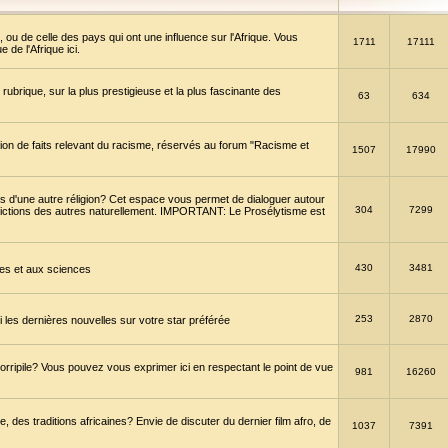
 ou de celle des pays qui ont une influence sur l'Afrique. Vous
1711
17111
de l'Afrique ici.
brique, sur la plus prestigieuse et la plus fascinante des
63
634
ption de faits relevant du racisme, réservés au forum "Racisme et
1507
17990
 d'une autre réligion? Cet espace vous permet de dialoguer autour
304
7299
convictions des autres naturellement. IMPORTANT: Le Prosélytisme est
430
3481
gies et aux sciences
253
2870
es dernières nouvelles sur votre star préférée
horripile? Vous pouvez vous exprimer ici en respectant le point de vue
981
16260
 des traditions africaines? Envie de discuter du dernier film afro, de
1037
7391