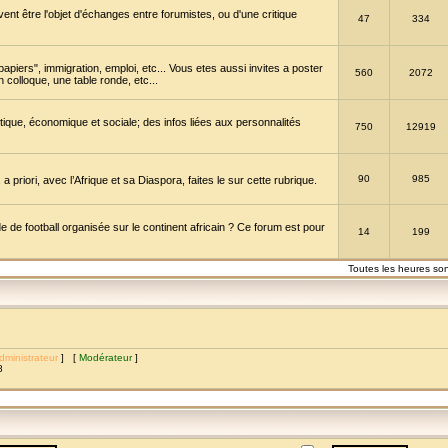
vent être l'objet d'échanges entre forumistes, ou d'une critique
47
334
papiers", immigration, emploi, etc... Vous etes aussi invites a poster
560
2072
 colloque, une table ronde, etc...
itique, économique et sociale; des infos liées aux personnalités
750
12919
90
985
a priori, avec l’Afrique et sa Diaspora, faites le sur cette rubrique.
de football organisée sur le continent africain ? Ce forum est pour
14
199
Toutes les heures so
dministrateur
] [
Modérateur
]
8