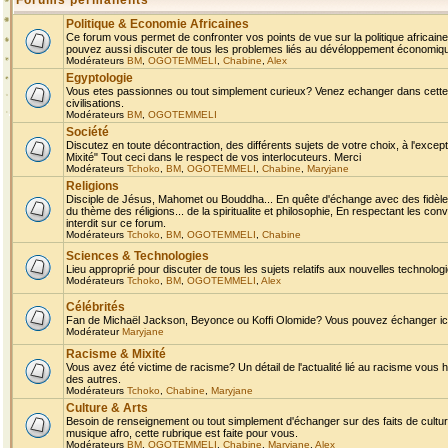
Forums permanents
Politique & Economie Africaines
Ce forum vous permet de confronter vos points de vue sur la politique africaine,
pouvez aussi discuter de tous les problemes liés au dévéloppement économique 
Modérateurs
BM
,
OGOTEMMELI
,
Chabine
,
Alex
Egyptologie
Vous etes passionnes ou tout simplement curieux? Venez echanger dans cette ru
civilisations.
Modérateurs
BM
,
OGOTEMMELI
Société
Discutez en toute décontraction, des différents sujets de votre choix, à l'exce
Mixité" Tout ceci dans le respect de vos interlocuteurs. Merci
Modérateurs
Tchoko
,
BM
,
OGOTEMMELI
,
Chabine
,
Maryjane
Religions
Disciple de Jésus, Mahomet ou Bouddha... En quête d'échange avec des fidèles
du thème des réligions... de la spiritualite et philosophie, En respectant les 
interdit sur ce forum.
Modérateurs
Tchoko
,
BM
,
OGOTEMMELI
,
Chabine
Sciences & Technologies
Lieu approprié pour discuter de tous les sujets relatifs aux nouvelles technolo
Modérateurs
Tchoko
,
BM
,
OGOTEMMELI
,
Alex
Célébrités
Fan de Michaël Jackson, Beyonce ou Koffi Olomide? Vous pouvez échanger ici l
Modérateur
Maryjane
Racisme & Mixité
Vous avez été victime de racisme? Un détail de l'actualité lié au racisme vous 
des autres.
Modérateurs
Tchoko
,
Chabine
,
Maryjane
Culture & Arts
Besoin de renseignement ou tout simplement d'échanger sur des faits de culture,
musique afro, cette rubrique est faite pour vous.
Modérateurs
BM
,
OGOTEMMELI
,
Chabine
,
Maryjane
,
Alex