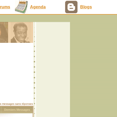
rums
Agenda
Blogs
les messages sans réponses
s
Derniers Messages