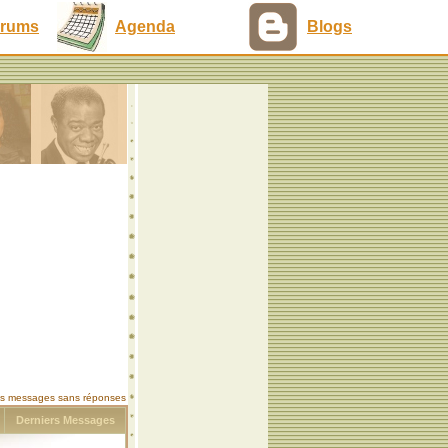
rums
Agenda
Blogs
les messages sans réponses
s
Derniers Messages