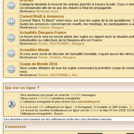
Articles
Catégorie destinée à recevoir les articles piochés à travers la toile. Ceux-ci doi
circonstanciée afin de ne pas les réduire à l'état de propagande.
Modérateur
Moderator team
Conseil BtoB & Annonces
Conseil "Black To Black" entre nous, sur tous les sujets de la vie quotidienne, "
toutes les annonces concernant les manifs, les meetings, les participations a un
Modérateurs
Chabine
,
Maryjane
Actualités Diaspora France
ce forum est le seul où seront admis des sujets en rapport avec la situation pol
individuelles ou collectives de la Diaspora afro en France.
Modérateurs
Tchoko
,
OGOTEMMELI
,
Maryjane
Actualités Monde
Si vous avez envie de discuter de l’actualité mondiale, n’ayant aucun lien direct, 
Modérateurs
Tchoko
,
Chabine
,
Maryjane
Coupe du Monde 2010
Vous voulez débattre de tous les sujets concernant la première coupe du monde 
vous.
Modérateurs
Tchoko
,
OGOTEMMELI
,
Alex
Qui est en ligne ?
Nos membres ont posté un total de
112984
messages
Nous avons
1780414
membres enregistrés
L'utilisateur enregistré le plus récent est
LatashiaHayes4
Il y a en tout
286
utilisateurs en ligne :: 0 Enregistré, 0 Invisible et 286 Invités [
A
Le record du nombre d'utilisateurs en ligne est de
21362
le Mar 07 Avr 2026 16:5
Utilisateurs enregistrés : Aucun
Ces données sont basées sur les utilisateurs actifs des cinq dernières minutes
Connexion