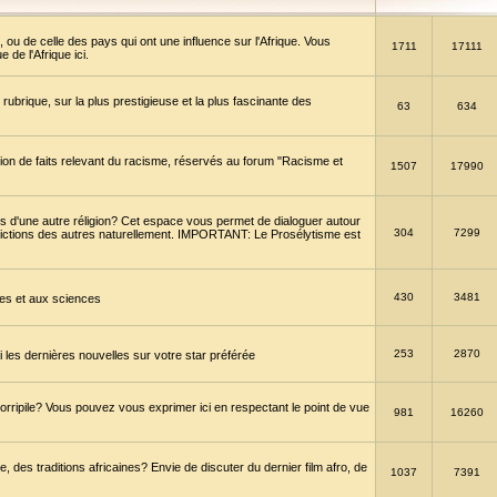
 ou de celle des pays qui ont une influence sur l'Afrique. Vous
1711
17111
de l'Afrique ici.
brique, sur la plus prestigieuse et la plus fascinante des
63
634
ption de faits relevant du racisme, réservés au forum "Racisme et
1507
17990
 d'une autre réligion? Cet espace vous permet de dialoguer autour
304
7299
convictions des autres naturellement. IMPORTANT: Le Prosélytisme est
430
3481
gies et aux sciences
253
2870
es dernières nouvelles sur votre star préférée
horripile? Vous pouvez vous exprimer ici en respectant le point de vue
981
16260
 des traditions africaines? Envie de discuter du dernier film afro, de
1037
7391