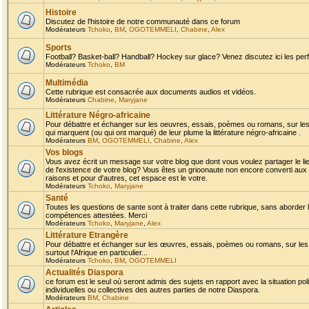
Histoire
Discutez de l'histoire de notre communauté dans ce forum
Modérateurs
Tchoko
,
BM
,
OGOTEMMELI
,
Chabine
,
Alex
Sports
Football? Basket-ball? Handball? Hockey sur glace? Venez discutez ici les perf
Modérateurs
Tchoko
,
BM
Multimédia
Cette rubrique est consacrée aux documents audios et vidéos.
Modérateurs
Chabine
,
Maryjane
Littérature Négro-africaine
Pour débattre et échanger sur les oeuvres, essais, poèmes ou romans, sur les
qui marquent (ou qui ont marqué) de leur plume la littérature négro-africaine .
Modérateurs
BM
,
OGOTEMMELI
,
Chabine
,
Alex
Vos blogs
Vous avez écrit un message sur votre blog que dont vous voulez partager le li
de l'existence de votre blog? Vous êtes un grioonaute non encore converti aux 
raisons et pour d'autres, cet espace est le votre.
Modérateurs
Tchoko
,
Maryjane
Santé
Toutes les questions de sante sont à traiter dans cette rubrique, sans aborder le
compétences attestées. Merci
Modérateurs
Tchoko
,
Maryjane
,
Alex
Littérature Etrangère
Pour débattre et échanger sur les œuvres, essais, poèmes ou romans, sur les
surtout l'Afrique en particulier...
Modérateurs
Tchoko
,
BM
,
OGOTEMMELI
Actualités Diaspora
ce forum est le seul où seront admis des sujets en rapport avec la situation pol
individuelles ou collectives des autres parties de notre Diaspora.
Modérateurs
BM
,
Chabine