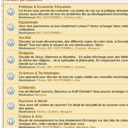
Forums permanents
Politique & Economie Africaines
Ce forum vous permet de confronter vos points de vue sur la politique africaine,
pouvez aussi discuter de tous les problemes liés au dévéloppement économique 
Modérateurs
BM
,
OGOTEMMELI
,
Chabine
,
Alex
Egyptologie
Vous etes passionnes ou tout simplement curieux? Venez echanger dans cette ru
civilisations.
Modérateurs
BM
,
OGOTEMMELI
Société
Discutez en toute décontraction, des différents sujets de votre choix, à l'exce
Mixité" Tout ceci dans le respect de vos interlocuteurs. Merci
Modérateurs
Tchoko
,
BM
,
OGOTEMMELI
,
Chabine
,
Maryjane
Religions
Disciple de Jésus, Mahomet ou Bouddha... En quête d'échange avec des fidèles
du thème des réligions... de la spiritualite et philosophie, En respectant les 
interdit sur ce forum.
Modérateurs
Tchoko
,
BM
,
OGOTEMMELI
,
Chabine
Sciences & Technologies
Lieu approprié pour discuter de tous les sujets relatifs aux nouvelles technolo
Modérateurs
Tchoko
,
BM
,
OGOTEMMELI
,
Alex
Célébrités
Fan de Michaël Jackson, Beyonce ou Koffi Olomide? Vous pouvez échanger ici l
Modérateur
Maryjane
Racisme & Mixité
Vous avez été victime de racisme? Un détail de l'actualité lié au racisme vous 
des autres.
Modérateurs
Tchoko
,
Chabine
,
Maryjane
Culture & Arts
Besoin de renseignement ou tout simplement d'échanger sur des faits de culture,
musique afro, cette rubrique est faite pour vous.
Modérateurs
BM
,
OGOTEMMELI
,
Chabine
,
Maryjane
,
Alex