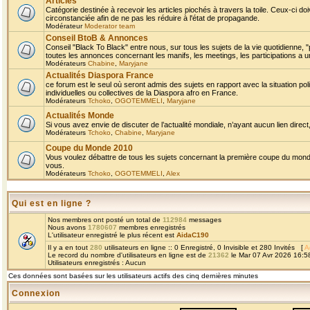
Articles
Catégorie destinée à recevoir les articles piochés à travers la toile. Ceux-ci doi
circonstanciée afin de ne pas les réduire à l'état de propagande.
Modérateur
Moderator team
Conseil BtoB & Annonces
Conseil "Black To Black" entre nous, sur tous les sujets de la vie quotidienne, "
toutes les annonces concernant les manifs, les meetings, les participations a un
Modérateurs
Chabine
,
Maryjane
Actualités Diaspora France
ce forum est le seul où seront admis des sujets en rapport avec la situation pol
individuelles ou collectives de la Diaspora afro en France.
Modérateurs
Tchoko
,
OGOTEMMELI
,
Maryjane
Actualités Monde
Si vous avez envie de discuter de l’actualité mondiale, n’ayant aucun lien direct, 
Modérateurs
Tchoko
,
Chabine
,
Maryjane
Coupe du Monde 2010
Vous voulez débattre de tous les sujets concernant la première coupe du monde 
vous.
Modérateurs
Tchoko
,
OGOTEMMELI
,
Alex
Qui est en ligne ?
Nos membres ont posté un total de
112984
messages
Nous avons
1780607
membres enregistrés
L'utilisateur enregistré le plus récent est
AidaC190
Il y a en tout
280
utilisateurs en ligne :: 0 Enregistré, 0 Invisible et 280 Invités [
A
Le record du nombre d'utilisateurs en ligne est de
21362
le Mar 07 Avr 2026 16:5
Utilisateurs enregistrés : Aucun
Ces données sont basées sur les utilisateurs actifs des cinq dernières minutes
Connexion