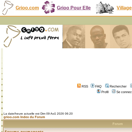
Grioo.com
Grioo Pour Elle
Village
RSS
FAQ
Rechercher
Profil
Se connect
La date/heure actuelle est Dim 09 Aoû 2026 06:20
grioo.com Index du Forum
Forum