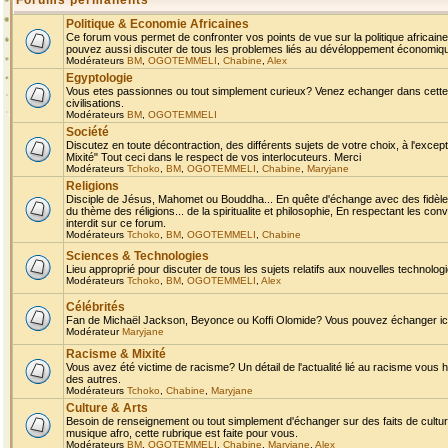
Forums permanents
Politique & Economie Africaines
Ce forum vous permet de confronter vos points de vue sur la politique africaine,
pouvez aussi discuter de tous les problemes liés au dévéloppement économique 
Modérateurs
BM
,
OGOTEMMELI
,
Chabine
,
Alex
Egyptologie
Vous etes passionnes ou tout simplement curieux? Venez echanger dans cette ru
civilisations.
Modérateurs
BM
,
OGOTEMMELI
Société
Discutez en toute décontraction, des différents sujets de votre choix, à l'exce
Mixité" Tout ceci dans le respect de vos interlocuteurs. Merci
Modérateurs
Tchoko
,
BM
,
OGOTEMMELI
,
Chabine
,
Maryjane
Religions
Disciple de Jésus, Mahomet ou Bouddha... En quête d'échange avec des fidèles
du thème des réligions... de la spiritualite et philosophie, En respectant les 
interdit sur ce forum.
Modérateurs
Tchoko
,
BM
,
OGOTEMMELI
,
Chabine
Sciences & Technologies
Lieu approprié pour discuter de tous les sujets relatifs aux nouvelles technolo
Modérateurs
Tchoko
,
BM
,
OGOTEMMELI
,
Alex
Célébrités
Fan de Michaël Jackson, Beyonce ou Koffi Olomide? Vous pouvez échanger ici l
Modérateur
Maryjane
Racisme & Mixité
Vous avez été victime de racisme? Un détail de l'actualité lié au racisme vous 
des autres.
Modérateurs
Tchoko
,
Chabine
,
Maryjane
Culture & Arts
Besoin de renseignement ou tout simplement d'échanger sur des faits de culture,
musique afro, cette rubrique est faite pour vous.
Modérateurs
BM
,
OGOTEMMELI
,
Chabine
,
Maryjane
,
Alex