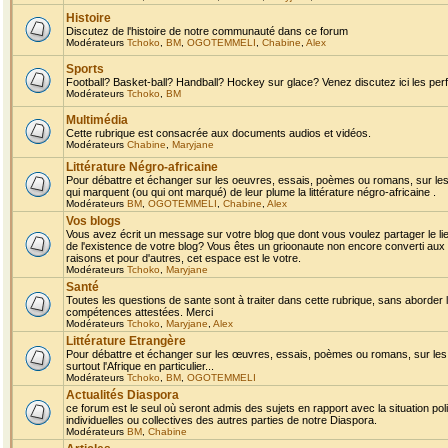
Histoire
Discutez de l'histoire de notre communauté dans ce forum
Modérateurs
Tchoko
,
BM
,
OGOTEMMELI
,
Chabine
,
Alex
Sports
Football? Basket-ball? Handball? Hockey sur glace? Venez discutez ici les perf
Modérateurs
Tchoko
,
BM
Multimédia
Cette rubrique est consacrée aux documents audios et vidéos.
Modérateurs
Chabine
,
Maryjane
Littérature Négro-africaine
Pour débattre et échanger sur les oeuvres, essais, poèmes ou romans, sur les
qui marquent (ou qui ont marqué) de leur plume la littérature négro-africaine .
Modérateurs
BM
,
OGOTEMMELI
,
Chabine
,
Alex
Vos blogs
Vous avez écrit un message sur votre blog que dont vous voulez partager le li
de l'existence de votre blog? Vous êtes un grioonaute non encore converti aux 
raisons et pour d'autres, cet espace est le votre.
Modérateurs
Tchoko
,
Maryjane
Santé
Toutes les questions de sante sont à traiter dans cette rubrique, sans aborder le
compétences attestées. Merci
Modérateurs
Tchoko
,
Maryjane
,
Alex
Littérature Etrangère
Pour débattre et échanger sur les œuvres, essais, poèmes ou romans, sur les
surtout l'Afrique en particulier...
Modérateurs
Tchoko
,
BM
,
OGOTEMMELI
Actualités Diaspora
ce forum est le seul où seront admis des sujets en rapport avec la situation pol
individuelles ou collectives des autres parties de notre Diaspora.
Modérateurs
BM
,
Chabine