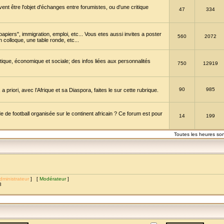
vent être l'objet d'échanges entre forumistes, ou d'une critique
47
334
papiers", immigration, emploi, etc... Vous etes aussi invites a poster
560
2072
 colloque, une table ronde, etc...
itique, économique et sociale; des infos liées aux personnalités
750
12919
90
985
a priori, avec l’Afrique et sa Diaspora, faites le sur cette rubrique.
de football organisée sur le continent africain ? Ce forum est pour
14
199
Toutes les heures so
dministrateur
] [
Modérateur
]
8