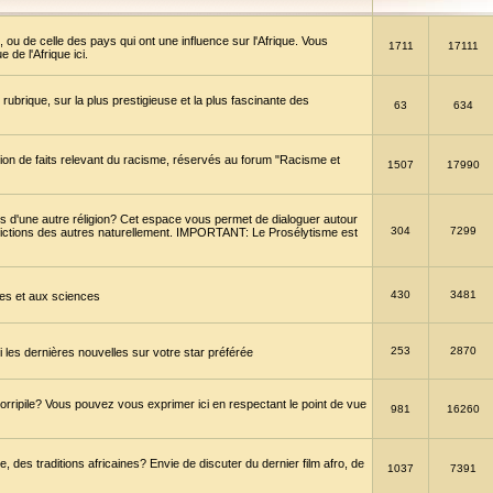
 ou de celle des pays qui ont une influence sur l'Afrique. Vous
1711
17111
de l'Afrique ici.
brique, sur la plus prestigieuse et la plus fascinante des
63
634
ption de faits relevant du racisme, réservés au forum "Racisme et
1507
17990
 d'une autre réligion? Cet espace vous permet de dialoguer autour
304
7299
convictions des autres naturellement. IMPORTANT: Le Prosélytisme est
430
3481
gies et aux sciences
253
2870
es dernières nouvelles sur votre star préférée
horripile? Vous pouvez vous exprimer ici en respectant le point de vue
981
16260
 des traditions africaines? Envie de discuter du dernier film afro, de
1037
7391