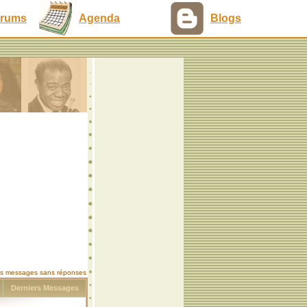
rums
Agenda
Blogs
les messages sans réponses
s
Derniers Messages