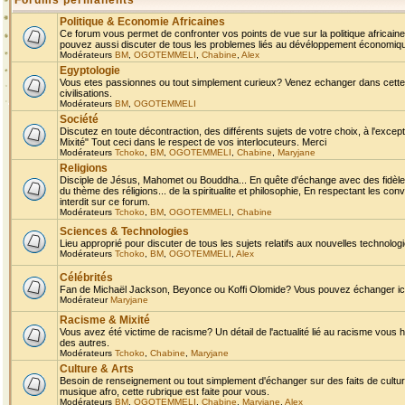
Forums permanents
Politique & Economie Africaines
Ce forum vous permet de confronter vos points de vue sur la politique africaine,
pouvez aussi discuter de tous les problemes liés au dévéloppement économique 
Modérateurs
BM
,
OGOTEMMELI
,
Chabine
,
Alex
Egyptologie
Vous etes passionnes ou tout simplement curieux? Venez echanger dans cette ru
civilisations.
Modérateurs
BM
,
OGOTEMMELI
Société
Discutez en toute décontraction, des différents sujets de votre choix, à l'exce
Mixité" Tout ceci dans le respect de vos interlocuteurs. Merci
Modérateurs
Tchoko
,
BM
,
OGOTEMMELI
,
Chabine
,
Maryjane
Religions
Disciple de Jésus, Mahomet ou Bouddha... En quête d'échange avec des fidèles
du thème des réligions... de la spiritualite et philosophie, En respectant les 
interdit sur ce forum.
Modérateurs
Tchoko
,
BM
,
OGOTEMMELI
,
Chabine
Sciences & Technologies
Lieu approprié pour discuter de tous les sujets relatifs aux nouvelles technolo
Modérateurs
Tchoko
,
BM
,
OGOTEMMELI
,
Alex
Célébrités
Fan de Michaël Jackson, Beyonce ou Koffi Olomide? Vous pouvez échanger ici l
Modérateur
Maryjane
Racisme & Mixité
Vous avez été victime de racisme? Un détail de l'actualité lié au racisme vous 
des autres.
Modérateurs
Tchoko
,
Chabine
,
Maryjane
Culture & Arts
Besoin de renseignement ou tout simplement d'échanger sur des faits de culture,
musique afro, cette rubrique est faite pour vous.
Modérateurs
BM
,
OGOTEMMELI
,
Chabine
,
Maryjane
,
Alex