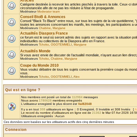
Articles
Catégorie destinée à recevoir les articles piochés à travers la toile. Ceux-ci doi
circonstanciée afin de ne pas les réduire à l'état de propagande.
Modérateur
Moderator team
Conseil BtoB & Annonces
Conseil "Black To Black" entre nous, sur tous les sujets de la vie quotidienne, "
toutes les annonces concernant les manifs, les meetings, les participations a un
Modérateurs
Chabine
,
Maryjane
Actualités Diaspora France
ce forum est le seul où seront admis des sujets en rapport avec la situation pol
individuelles ou collectives de la Diaspora afro en France.
Modérateurs
Tchoko
,
OGOTEMMELI
,
Maryjane
Actualités Monde
Si vous avez envie de discuter de l’actualité mondiale, n’ayant aucun lien direct, 
Modérateurs
Tchoko
,
Chabine
,
Maryjane
Coupe du Monde 2010
Vous voulez débattre de tous les sujets concernant la première coupe du monde 
vous.
Modérateurs
Tchoko
,
OGOTEMMELI
,
Alex
Qui est en ligne ?
Nos membres ont posté un total de
112984
messages
Nous avons
1780628
membres enregistrés
L'utilisateur enregistré le plus récent est
Val82048
Il y a en tout
308
utilisateurs en ligne :: 0 Enregistré, 0 Invisible et 308 Invités [
A
Le record du nombre d'utilisateurs en ligne est de
21362
le Mar 07 Avr 2026 16:5
Utilisateurs enregistrés : Aucun
Ces données sont basées sur les utilisateurs actifs des cinq dernières minutes
Connexion