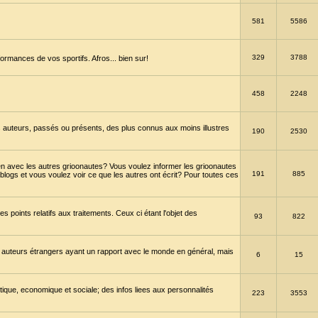
581
5586
329
3788
ormances de vos sportifs. Afros... bien sur!
458
2248
 auteurs, passés ou présents, des plus connus aux moins illustres
190
2530
en avec les autres grioonautes? Vous voulez informer les grioonautes
191
885
blogs et vous voulez voir ce que les autres ont écrit? Pour toutes ces
s points relatifs aux traitements. Ceux ci étant l'objet des
93
822
 auteurs étrangers ayant un rapport avec le monde en général, mais
6
15
itique, economique et sociale; des infos liees aux personnalités
223
3553