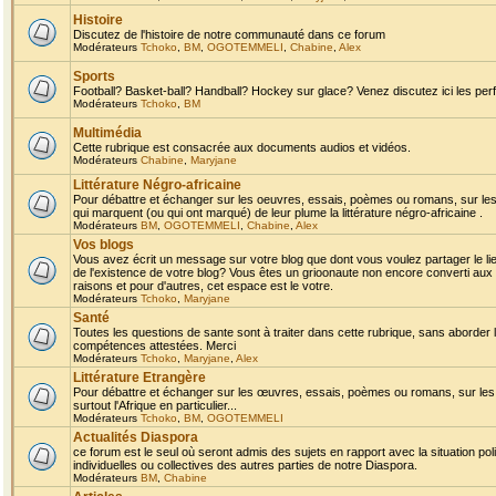
Histoire
Discutez de l'histoire de notre communauté dans ce forum
Modérateurs
Tchoko
,
BM
,
OGOTEMMELI
,
Chabine
,
Alex
Sports
Football? Basket-ball? Handball? Hockey sur glace? Venez discutez ici les perf
Modérateurs
Tchoko
,
BM
Multimédia
Cette rubrique est consacrée aux documents audios et vidéos.
Modérateurs
Chabine
,
Maryjane
Littérature Négro-africaine
Pour débattre et échanger sur les oeuvres, essais, poèmes ou romans, sur les
qui marquent (ou qui ont marqué) de leur plume la littérature négro-africaine .
Modérateurs
BM
,
OGOTEMMELI
,
Chabine
,
Alex
Vos blogs
Vous avez écrit un message sur votre blog que dont vous voulez partager le li
de l'existence de votre blog? Vous êtes un grioonaute non encore converti aux 
raisons et pour d'autres, cet espace est le votre.
Modérateurs
Tchoko
,
Maryjane
Santé
Toutes les questions de sante sont à traiter dans cette rubrique, sans aborder le
compétences attestées. Merci
Modérateurs
Tchoko
,
Maryjane
,
Alex
Littérature Etrangère
Pour débattre et échanger sur les œuvres, essais, poèmes ou romans, sur les
surtout l'Afrique en particulier...
Modérateurs
Tchoko
,
BM
,
OGOTEMMELI
Actualités Diaspora
ce forum est le seul où seront admis des sujets en rapport avec la situation pol
individuelles ou collectives des autres parties de notre Diaspora.
Modérateurs
BM
,
Chabine