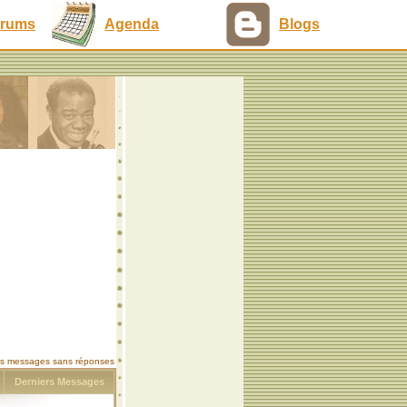
rums
Agenda
Blogs
les messages sans réponses
s
Derniers Messages