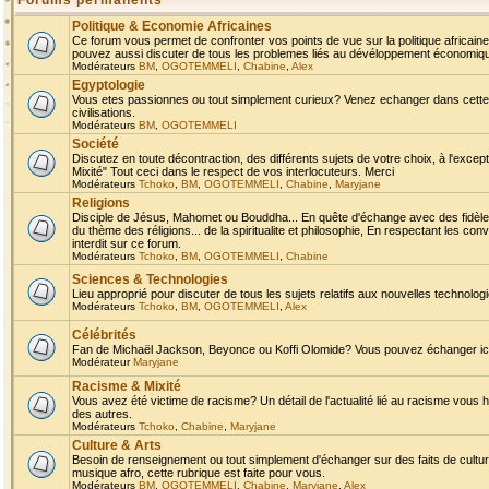
Forums permanents
Politique & Economie Africaines
Ce forum vous permet de confronter vos points de vue sur la politique africaine,
pouvez aussi discuter de tous les problemes liés au dévéloppement économique 
Modérateurs
BM
,
OGOTEMMELI
,
Chabine
,
Alex
Egyptologie
Vous etes passionnes ou tout simplement curieux? Venez echanger dans cette ru
civilisations.
Modérateurs
BM
,
OGOTEMMELI
Société
Discutez en toute décontraction, des différents sujets de votre choix, à l'exce
Mixité" Tout ceci dans le respect de vos interlocuteurs. Merci
Modérateurs
Tchoko
,
BM
,
OGOTEMMELI
,
Chabine
,
Maryjane
Religions
Disciple de Jésus, Mahomet ou Bouddha... En quête d'échange avec des fidèles
du thème des réligions... de la spiritualite et philosophie, En respectant les 
interdit sur ce forum.
Modérateurs
Tchoko
,
BM
,
OGOTEMMELI
,
Chabine
Sciences & Technologies
Lieu approprié pour discuter de tous les sujets relatifs aux nouvelles technolo
Modérateurs
Tchoko
,
BM
,
OGOTEMMELI
,
Alex
Célébrités
Fan de Michaël Jackson, Beyonce ou Koffi Olomide? Vous pouvez échanger ici l
Modérateur
Maryjane
Racisme & Mixité
Vous avez été victime de racisme? Un détail de l'actualité lié au racisme vous 
des autres.
Modérateurs
Tchoko
,
Chabine
,
Maryjane
Culture & Arts
Besoin de renseignement ou tout simplement d'échanger sur des faits de culture,
musique afro, cette rubrique est faite pour vous.
Modérateurs
BM
,
OGOTEMMELI
,
Chabine
,
Maryjane
,
Alex