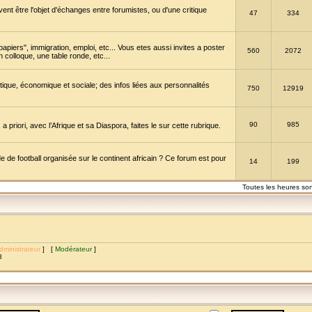
vent être l'objet d'échanges entre forumistes, ou d'une critique
47
334
papiers", immigration, emploi, etc... Vous etes aussi invites a poster
560
2072
 colloque, une table ronde, etc...
itique, économique et sociale; des infos liées aux personnalités
750
12919
90
985
a priori, avec l’Afrique et sa Diaspora, faites le sur cette rubrique.
de football organisée sur le continent africain ? Ce forum est pour
14
199
Toutes les heures so
dministrateur
] [
Modérateur
]
8