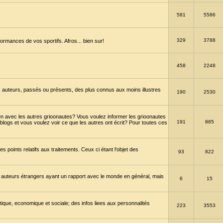
581
5586
329
3788
ormances de vos sportifs. Afros... bien sur!
458
2248
 auteurs, passés ou présents, des plus connus aux moins illustres
190
2530
en avec les autres grioonautes? Vous voulez informer les grioonautes
191
885
blogs et vous voulez voir ce que les autres ont écrit? Pour toutes ces
s points relatifs aux traitements. Ceux ci étant l'objet des
93
822
 auteurs étrangers ayant un rapport avec le monde en général, mais
6
15
itique, economique et sociale; des infos liees aux personnalités
223
3553