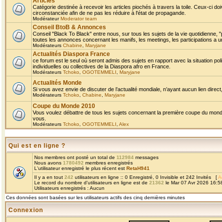
Articles
Catégorie destinée à recevoir les articles piochés à travers la toile. Ceux-ci doi
circonstanciée afin de ne pas les réduire à l'état de propagande.
Modérateur
Moderator team
Conseil BtoB & Annonces
Conseil "Black To Black" entre nous, sur tous les sujets de la vie quotidienne, "
toutes les annonces concernant les manifs, les meetings, les participations a un
Modérateurs
Chabine
,
Maryjane
Actualités Diaspora France
ce forum est le seul où seront admis des sujets en rapport avec la situation pol
individuelles ou collectives de la Diaspora afro en France.
Modérateurs
Tchoko
,
OGOTEMMELI
,
Maryjane
Actualités Monde
Si vous avez envie de discuter de l’actualité mondiale, n’ayant aucun lien direct, 
Modérateurs
Tchoko
,
Chabine
,
Maryjane
Coupe du Monde 2010
Vous voulez débattre de tous les sujets concernant la première coupe du monde 
vous.
Modérateurs
Tchoko
,
OGOTEMMELI
,
Alex
Qui est en ligne ?
Nos membres ont posté un total de
112984
messages
Nous avons
1780492
membres enregistrés
L'utilisateur enregistré le plus récent est
RetaH941
Il y a en tout
242
utilisateurs en ligne :: 0 Enregistré, 0 Invisible et 242 Invités [
A
Le record du nombre d'utilisateurs en ligne est de
21362
le Mar 07 Avr 2026 16:5
Utilisateurs enregistrés : Aucun
Ces données sont basées sur les utilisateurs actifs des cinq dernières minutes
Connexion