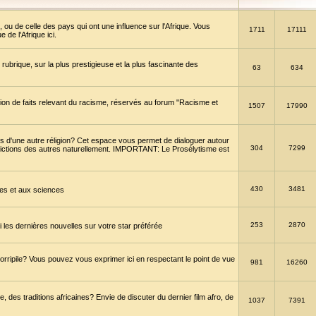
 ou de celle des pays qui ont une influence sur l'Afrique. Vous
1711
17111
de l'Afrique ici.
brique, sur la plus prestigieuse et la plus fascinante des
63
634
ption de faits relevant du racisme, réservés au forum "Racisme et
1507
17990
 d'une autre réligion? Cet espace vous permet de dialoguer autour
304
7299
convictions des autres naturellement. IMPORTANT: Le Prosélytisme est
430
3481
gies et aux sciences
253
2870
es dernières nouvelles sur votre star préférée
horripile? Vous pouvez vous exprimer ici en respectant le point de vue
981
16260
 des traditions africaines? Envie de discuter du dernier film afro, de
1037
7391