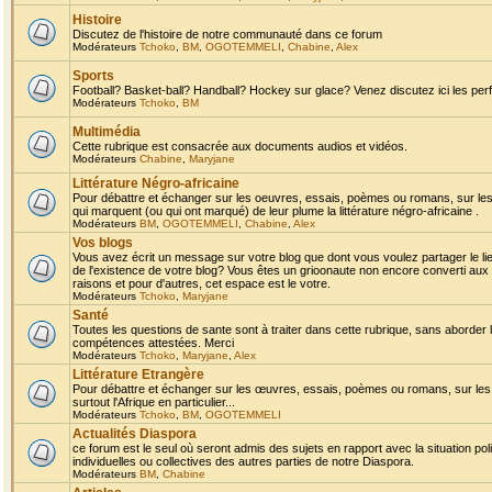
Histoire
Discutez de l'histoire de notre communauté dans ce forum
Modérateurs
Tchoko
,
BM
,
OGOTEMMELI
,
Chabine
,
Alex
Sports
Football? Basket-ball? Handball? Hockey sur glace? Venez discutez ici les perf
Modérateurs
Tchoko
,
BM
Multimédia
Cette rubrique est consacrée aux documents audios et vidéos.
Modérateurs
Chabine
,
Maryjane
Littérature Négro-africaine
Pour débattre et échanger sur les oeuvres, essais, poèmes ou romans, sur les
qui marquent (ou qui ont marqué) de leur plume la littérature négro-africaine .
Modérateurs
BM
,
OGOTEMMELI
,
Chabine
,
Alex
Vos blogs
Vous avez écrit un message sur votre blog que dont vous voulez partager le li
de l'existence de votre blog? Vous êtes un grioonaute non encore converti aux 
raisons et pour d'autres, cet espace est le votre.
Modérateurs
Tchoko
,
Maryjane
Santé
Toutes les questions de sante sont à traiter dans cette rubrique, sans aborder le
compétences attestées. Merci
Modérateurs
Tchoko
,
Maryjane
,
Alex
Littérature Etrangère
Pour débattre et échanger sur les œuvres, essais, poèmes ou romans, sur les
surtout l'Afrique en particulier...
Modérateurs
Tchoko
,
BM
,
OGOTEMMELI
Actualités Diaspora
ce forum est le seul où seront admis des sujets en rapport avec la situation pol
individuelles ou collectives des autres parties de notre Diaspora.
Modérateurs
BM
,
Chabine