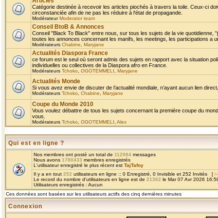
Articles
Catégorie destinée à recevoir les articles piochés à travers la toile. Ceux-ci doi
circonstanciée afin de ne pas les réduire à l'état de propagande.
Modérateur
Moderator team
Conseil BtoB & Annonces
Conseil "Black To Black" entre nous, sur tous les sujets de la vie quotidienne, "
toutes les annonces concernant les manifs, les meetings, les participations a un
Modérateurs
Chabine
,
Maryjane
Actualités Diaspora France
ce forum est le seul où seront admis des sujets en rapport avec la situation pol
individuelles ou collectives de la Diaspora afro en France.
Modérateurs
Tchoko
,
OGOTEMMELI
,
Maryjane
Actualités Monde
Si vous avez envie de discuter de l’actualité mondiale, n’ayant aucun lien direct, 
Modérateurs
Tchoko
,
Chabine
,
Maryjane
Coupe du Monde 2010
Vous voulez débattre de tous les sujets concernant la première coupe du monde 
vous.
Modérateurs
Tchoko
,
OGOTEMMELI
,
Alex
Qui est en ligne ?
Nos membres ont posté un total de
112984
messages
Nous avons
1780433
membres enregistrés
L'utilisateur enregistré le plus récent est
TajTafoy
Il y a en tout
252
utilisateurs en ligne :: 0 Enregistré, 0 Invisible et 252 Invités [
A
Le record du nombre d'utilisateurs en ligne est de
21362
le Mar 07 Avr 2026 16:5
Utilisateurs enregistrés : Aucun
Ces données sont basées sur les utilisateurs actifs des cinq dernières minutes
Connexion