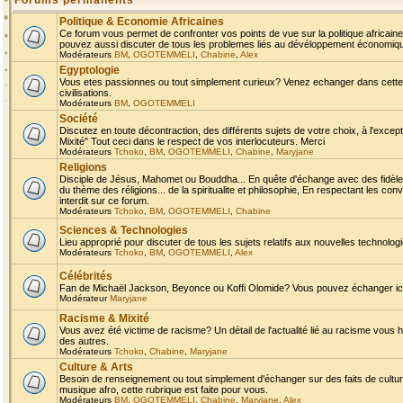
Forums permanents
Politique & Economie Africaines
Ce forum vous permet de confronter vos points de vue sur la politique africaine,
pouvez aussi discuter de tous les problemes liés au dévéloppement économique 
Modérateurs
BM
,
OGOTEMMELI
,
Chabine
,
Alex
Egyptologie
Vous etes passionnes ou tout simplement curieux? Venez echanger dans cette ru
civilisations.
Modérateurs
BM
,
OGOTEMMELI
Société
Discutez en toute décontraction, des différents sujets de votre choix, à l'exce
Mixité" Tout ceci dans le respect de vos interlocuteurs. Merci
Modérateurs
Tchoko
,
BM
,
OGOTEMMELI
,
Chabine
,
Maryjane
Religions
Disciple de Jésus, Mahomet ou Bouddha... En quête d'échange avec des fidèles
du thème des réligions... de la spiritualite et philosophie, En respectant les 
interdit sur ce forum.
Modérateurs
Tchoko
,
BM
,
OGOTEMMELI
,
Chabine
Sciences & Technologies
Lieu approprié pour discuter de tous les sujets relatifs aux nouvelles technolo
Modérateurs
Tchoko
,
BM
,
OGOTEMMELI
,
Alex
Célébrités
Fan de Michaël Jackson, Beyonce ou Koffi Olomide? Vous pouvez échanger ici l
Modérateur
Maryjane
Racisme & Mixité
Vous avez été victime de racisme? Un détail de l'actualité lié au racisme vous 
des autres.
Modérateurs
Tchoko
,
Chabine
,
Maryjane
Culture & Arts
Besoin de renseignement ou tout simplement d'échanger sur des faits de culture,
musique afro, cette rubrique est faite pour vous.
Modérateurs
BM
,
OGOTEMMELI
,
Chabine
,
Maryjane
,
Alex