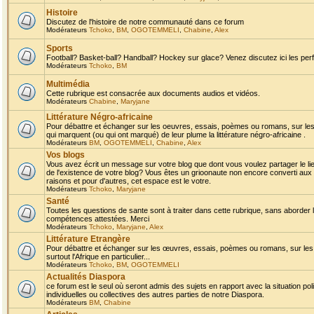
Histoire
Discutez de l'histoire de notre communauté dans ce forum
Modérateurs
Tchoko
,
BM
,
OGOTEMMELI
,
Chabine
,
Alex
Sports
Football? Basket-ball? Handball? Hockey sur glace? Venez discutez ici les perf
Modérateurs
Tchoko
,
BM
Multimédia
Cette rubrique est consacrée aux documents audios et vidéos.
Modérateurs
Chabine
,
Maryjane
Littérature Négro-africaine
Pour débattre et échanger sur les oeuvres, essais, poèmes ou romans, sur les
qui marquent (ou qui ont marqué) de leur plume la littérature négro-africaine .
Modérateurs
BM
,
OGOTEMMELI
,
Chabine
,
Alex
Vos blogs
Vous avez écrit un message sur votre blog que dont vous voulez partager le li
de l'existence de votre blog? Vous êtes un grioonaute non encore converti aux 
raisons et pour d'autres, cet espace est le votre.
Modérateurs
Tchoko
,
Maryjane
Santé
Toutes les questions de sante sont à traiter dans cette rubrique, sans aborder le
compétences attestées. Merci
Modérateurs
Tchoko
,
Maryjane
,
Alex
Littérature Etrangère
Pour débattre et échanger sur les œuvres, essais, poèmes ou romans, sur les
surtout l'Afrique en particulier...
Modérateurs
Tchoko
,
BM
,
OGOTEMMELI
Actualités Diaspora
ce forum est le seul où seront admis des sujets en rapport avec la situation pol
individuelles ou collectives des autres parties de notre Diaspora.
Modérateurs
BM
,
Chabine