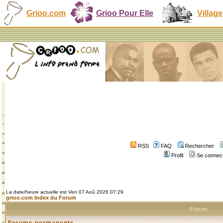
Grioo.com
Grioo Pour Elle
Village
RSS
FAQ
Rechercher
Profil
Se connect
La date/heure actuelle est Ven 07 Aoû 2026 07:29
grioo.com Index du Forum
Forum