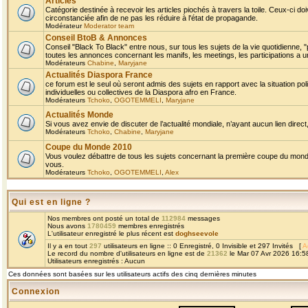
Articles
Catégorie destinée à recevoir les articles piochés à travers la toile. Ceux-ci doi
circonstanciée afin de ne pas les réduire à l'état de propagande.
Modérateur
Moderator team
Conseil BtoB & Annonces
Conseil "Black To Black" entre nous, sur tous les sujets de la vie quotidienne, "
toutes les annonces concernant les manifs, les meetings, les participations a un
Modérateurs
Chabine
,
Maryjane
Actualités Diaspora France
ce forum est le seul où seront admis des sujets en rapport avec la situation pol
individuelles ou collectives de la Diaspora afro en France.
Modérateurs
Tchoko
,
OGOTEMMELI
,
Maryjane
Actualités Monde
Si vous avez envie de discuter de l’actualité mondiale, n’ayant aucun lien direct, 
Modérateurs
Tchoko
,
Chabine
,
Maryjane
Coupe du Monde 2010
Vous voulez débattre de tous les sujets concernant la première coupe du monde 
vous.
Modérateurs
Tchoko
,
OGOTEMMELI
,
Alex
Qui est en ligne ?
Nos membres ont posté un total de
112984
messages
Nous avons
1780459
membres enregistrés
L'utilisateur enregistré le plus récent est
doghseevole
Il y a en tout
297
utilisateurs en ligne :: 0 Enregistré, 0 Invisible et 297 Invités [
A
Le record du nombre d'utilisateurs en ligne est de
21362
le Mar 07 Avr 2026 16:5
Utilisateurs enregistrés : Aucun
Ces données sont basées sur les utilisateurs actifs des cinq dernières minutes
Connexion