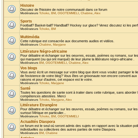
Histoire
Discutez de l'histoire de notre communauté dans ce forum
Modérateurs
Tchoko
,
BM
,
OGOTEMMELI
,
Chabine
,
Alex
Sports
Football? Basket-ball? Handball? Hockey sur glace? Venez discutez ici les perf
Modérateurs
Tchoko
,
BM
Multimédia
Cette rubrique est consacrée aux documents audios et vidéos.
Modérateurs
Chabine
,
Maryjane
Littérature Négro-africaine
Pour débattre et échanger sur les oeuvres, essais, poèmes ou romans, sur les
qui marquent (ou qui ont marqué) de leur plume la littérature négro-africaine .
Modérateurs
BM
,
OGOTEMMELI
,
Chabine
,
Alex
Vos blogs
Vous avez écrit un message sur votre blog que dont vous voulez partager le li
de l'existence de votre blog? Vous êtes un grioonaute non encore converti aux 
raisons et pour d'autres, cet espace est le votre.
Modérateurs
Tchoko
,
Maryjane
Santé
Toutes les questions de sante sont à traiter dans cette rubrique, sans aborder le
compétences attestées. Merci
Modérateurs
Tchoko
,
Maryjane
,
Alex
Littérature Etrangère
Pour débattre et échanger sur les œuvres, essais, poèmes ou romans, sur les
surtout l'Afrique en particulier...
Modérateurs
Tchoko
,
BM
,
OGOTEMMELI
Actualités Diaspora
ce forum est le seul où seront admis des sujets en rapport avec la situation pol
individuelles ou collectives des autres parties de notre Diaspora.
Modérateurs
BM
,
Chabine