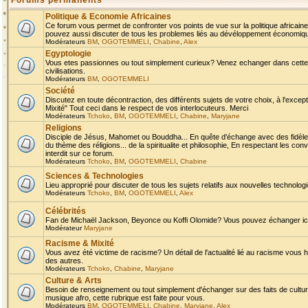
Forums permanents
Politique & Economie Africaines
Ce forum vous permet de confronter vos points de vue sur la politique africaine,
pouvez aussi discuter de tous les problemes liés au dévéloppement économique 
Modérateurs
BM
,
OGOTEMMELI
,
Chabine
,
Alex
Egyptologie
Vous etes passionnes ou tout simplement curieux? Venez echanger dans cette ru
civilisations.
Modérateurs
BM
,
OGOTEMMELI
Société
Discutez en toute décontraction, des différents sujets de votre choix, à l'exce
Mixité" Tout ceci dans le respect de vos interlocuteurs. Merci
Modérateurs
Tchoko
,
BM
,
OGOTEMMELI
,
Chabine
,
Maryjane
Religions
Disciple de Jésus, Mahomet ou Bouddha... En quête d'échange avec des fidèles
du thème des réligions... de la spiritualite et philosophie, En respectant les 
interdit sur ce forum.
Modérateurs
Tchoko
,
BM
,
OGOTEMMELI
,
Chabine
Sciences & Technologies
Lieu approprié pour discuter de tous les sujets relatifs aux nouvelles technolo
Modérateurs
Tchoko
,
BM
,
OGOTEMMELI
,
Alex
Célébrités
Fan de Michaël Jackson, Beyonce ou Koffi Olomide? Vous pouvez échanger ici l
Modérateur
Maryjane
Racisme & Mixité
Vous avez été victime de racisme? Un détail de l'actualité lié au racisme vous 
des autres.
Modérateurs
Tchoko
,
Chabine
,
Maryjane
Culture & Arts
Besoin de renseignement ou tout simplement d'échanger sur des faits de culture,
musique afro, cette rubrique est faite pour vous.
Modérateurs
BM
,
OGOTEMMELI
,
Chabine
,
Maryjane
,
Alex