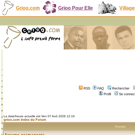
Grioo.com
Grioo Pour Elle
Village
RSS
FAQ
Rechercher
Profil
Se connect
La date/heure actuelle est Ven 07 Aoû 2026 12:10
grioo.com Index du Forum
Forum