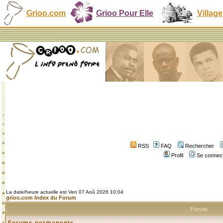
Grioo.com
Grioo Pour Elle
Village
RSS
FAQ
Rechercher
Profil
Se connect
La date/heure actuelle est Ven 07 Aoû 2026 10:04
grioo.com Index du Forum
Forum