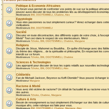
Forums permanents
Politique & Economie Africaines
Ce forum vous permet de confronter vos points de vue sur la politique africaine,
pouvez aussi discuter de tous les problemes liés au dévéloppement économique 
Modérateurs
BM
,
OGOTEMMELI
,
Chabine
,
Alex
Egyptologie
Vous etes passionnes ou tout simplement curieux? Venez echanger dans cette ru
civilisations.
Modérateurs
BM
,
OGOTEMMELI
Société
Discutez en toute décontraction, des différents sujets de votre choix, à l'exce
Mixité" Tout ceci dans le respect de vos interlocuteurs. Merci
Modérateurs
Tchoko
,
BM
,
OGOTEMMELI
,
Chabine
,
Maryjane
Religions
Disciple de Jésus, Mahomet ou Bouddha... En quête d'échange avec des fidèles
du thème des réligions... de la spiritualite et philosophie, En respectant les 
interdit sur ce forum.
Modérateurs
Tchoko
,
BM
,
OGOTEMMELI
,
Chabine
Sciences & Technologies
Lieu approprié pour discuter de tous les sujets relatifs aux nouvelles technolo
Modérateurs
Tchoko
,
BM
,
OGOTEMMELI
,
Alex
Célébrités
Fan de Michaël Jackson, Beyonce ou Koffi Olomide? Vous pouvez échanger ici l
Modérateur
Maryjane
Racisme & Mixité
Vous avez été victime de racisme? Un détail de l'actualité lié au racisme vous 
des autres.
Modérateurs
Tchoko
,
Chabine
,
Maryjane
Culture & Arts
Besoin de renseignement ou tout simplement d'échanger sur des faits de culture,
musique afro, cette rubrique est faite pour vous.
Modérateurs
BM
,
OGOTEMMELI
,
Chabine
,
Maryjane
,
Alex