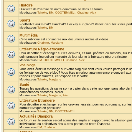
Histoire
Discutez de l'histoire de notre communauté dans ce forum
Modérateurs
Tchoko
,
BM
,
OGOTEMMELI
,
Chabine
,
Alex
Sports
Football? Basket-ball? Handball? Hockey sur glace? Venez discutez ici les perf
Modérateurs
Tchoko
,
BM
Multimédia
Cette rubrique est consacrée aux documents audios et vidéos.
Modérateurs
Chabine
,
Maryjane
Littérature Négro-africaine
Pour débattre et échanger sur les oeuvres, essais, poèmes ou romans, sur les
qui marquent (ou qui ont marqué) de leur plume la littérature négro-africaine .
Modérateurs
BM
,
OGOTEMMELI
,
Chabine
,
Alex
Vos blogs
Vous avez écrit un message sur votre blog que dont vous voulez partager le li
de l'existence de votre blog? Vous êtes un grioonaute non encore converti aux 
raisons et pour d'autres, cet espace est le votre.
Modérateurs
Tchoko
,
Maryjane
Santé
Toutes les questions de sante sont à traiter dans cette rubrique, sans aborder le
compétences attestées. Merci
Modérateurs
Tchoko
,
Maryjane
,
Alex
Littérature Etrangère
Pour débattre et échanger sur les œuvres, essais, poèmes ou romans, sur les
surtout l'Afrique en particulier...
Modérateurs
Tchoko
,
BM
,
OGOTEMMELI
Actualités Diaspora
ce forum est le seul où seront admis des sujets en rapport avec la situation pol
individuelles ou collectives des autres parties de notre Diaspora.
Modérateurs
BM
,
Chabine