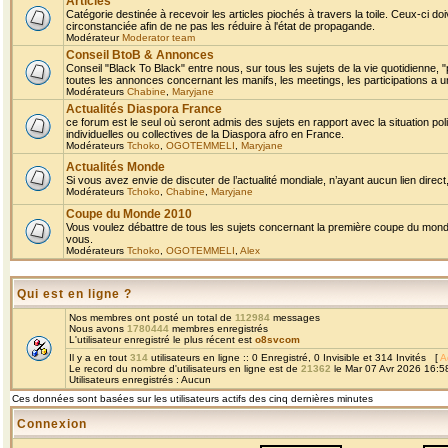
Articles
Catégorie destinée à recevoir les articles piochés à travers la toile. Ceux-ci doi
circonstanciée afin de ne pas les réduire à l'état de propagande.
Modérateur
Moderator team
Conseil BtoB & Annonces
Conseil "Black To Black" entre nous, sur tous les sujets de la vie quotidienne, "
toutes les annonces concernant les manifs, les meetings, les participations a un
Modérateurs
Chabine
,
Maryjane
Actualités Diaspora France
ce forum est le seul où seront admis des sujets en rapport avec la situation pol
individuelles ou collectives de la Diaspora afro en France.
Modérateurs
Tchoko
,
OGOTEMMELI
,
Maryjane
Actualités Monde
Si vous avez envie de discuter de l’actualité mondiale, n’ayant aucun lien direct, 
Modérateurs
Tchoko
,
Chabine
,
Maryjane
Coupe du Monde 2010
Vous voulez débattre de tous les sujets concernant la première coupe du monde 
vous.
Modérateurs
Tchoko
,
OGOTEMMELI
,
Alex
Qui est en ligne ?
Nos membres ont posté un total de
112984
messages
Nous avons
1780444
membres enregistrés
L'utilisateur enregistré le plus récent est
o8svcom
Il y a en tout
314
utilisateurs en ligne :: 0 Enregistré, 0 Invisible et 314 Invités [
A
Le record du nombre d'utilisateurs en ligne est de
21362
le Mar 07 Avr 2026 16:5
Utilisateurs enregistrés : Aucun
Ces données sont basées sur les utilisateurs actifs des cinq dernières minutes
Connexion