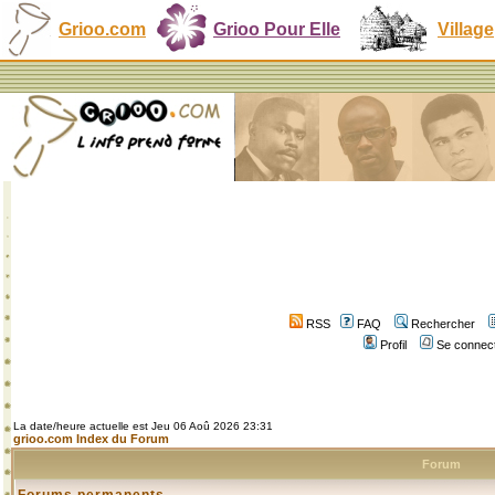
Grioo.com
Grioo Pour Elle
Village
RSS
FAQ
Rechercher
Profil
Se connect
La date/heure actuelle est Jeu 06 Aoû 2026 23:31
grioo.com Index du Forum
Forum