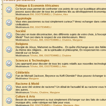
Forums permanents
Politique & Economie Africaines
Ce forum vous permet de confronter vos points de vue sur la politique africaine,
pouvez aussi discuter de tous les problemes liés au dévéloppement économique 
Modérateurs
BM
,
OGOTEMMELI
,
Chabine
,
Alex
Egyptologie
Vous etes passionnes ou tout simplement curieux? Venez echanger dans cette ru
civilisations.
Modérateurs
BM
,
OGOTEMMELI
Société
Discutez en toute décontraction, des différents sujets de votre choix, à l'exce
Mixité" Tout ceci dans le respect de vos interlocuteurs. Merci
Modérateurs
Tchoko
,
BM
,
OGOTEMMELI
,
Chabine
,
Maryjane
Religions
Disciple de Jésus, Mahomet ou Bouddha... En quête d'échange avec des fidèles
du thème des réligions... de la spiritualite et philosophie, En respectant les 
interdit sur ce forum.
Modérateurs
Tchoko
,
BM
,
OGOTEMMELI
,
Chabine
Sciences & Technologies
Lieu approprié pour discuter de tous les sujets relatifs aux nouvelles technolo
Modérateurs
Tchoko
,
BM
,
OGOTEMMELI
,
Alex
Célébrités
Fan de Michaël Jackson, Beyonce ou Koffi Olomide? Vous pouvez échanger ici l
Modérateur
Maryjane
Racisme & Mixité
Vous avez été victime de racisme? Un détail de l'actualité lié au racisme vous 
des autres.
Modérateurs
Tchoko
,
Chabine
,
Maryjane
Culture & Arts
Besoin de renseignement ou tout simplement d'échanger sur des faits de culture,
musique afro, cette rubrique est faite pour vous.
Modérateurs
BM
,
OGOTEMMELI
,
Chabine
,
Maryjane
,
Alex