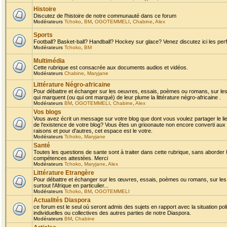
Histoire
Discutez de l'histoire de notre communauté dans ce forum
Modérateurs
Tchoko
,
BM
,
OGOTEMMELI
,
Chabine
,
Alex
Sports
Football? Basket-ball? Handball? Hockey sur glace? Venez discutez ici les perf
Modérateurs
Tchoko
,
BM
Multimédia
Cette rubrique est consacrée aux documents audios et vidéos.
Modérateurs
Chabine
,
Maryjane
Littérature Négro-africaine
Pour débattre et échanger sur les oeuvres, essais, poèmes ou romans, sur les
qui marquent (ou qui ont marqué) de leur plume la littérature négro-africaine .
Modérateurs
BM
,
OGOTEMMELI
,
Chabine
,
Alex
Vos blogs
Vous avez écrit un message sur votre blog que dont vous voulez partager le li
de l'existence de votre blog? Vous êtes un grioonaute non encore converti aux 
raisons et pour d'autres, cet espace est le votre.
Modérateurs
Tchoko
,
Maryjane
Santé
Toutes les questions de sante sont à traiter dans cette rubrique, sans aborder le
compétences attestées. Merci
Modérateurs
Tchoko
,
Maryjane
,
Alex
Littérature Etrangère
Pour débattre et échanger sur les œuvres, essais, poèmes ou romans, sur les
surtout l'Afrique en particulier...
Modérateurs
Tchoko
,
BM
,
OGOTEMMELI
Actualités Diaspora
ce forum est le seul où seront admis des sujets en rapport avec la situation pol
individuelles ou collectives des autres parties de notre Diaspora.
Modérateurs
BM
,
Chabine