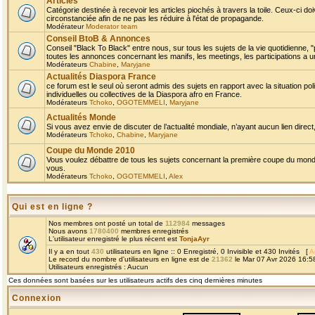
Articles
Catégorie destinée à recevoir les articles piochés à travers la toile. Ceux-ci doi
circonstanciée afin de ne pas les réduire à l'état de propagande.
Modérateur
Moderator team
Conseil BtoB & Annonces
Conseil "Black To Black" entre nous, sur tous les sujets de la vie quotidienne, "
toutes les annonces concernant les manifs, les meetings, les participations a un
Modérateurs
Chabine
,
Maryjane
Actualités Diaspora France
ce forum est le seul où seront admis des sujets en rapport avec la situation pol
individuelles ou collectives de la Diaspora afro en France.
Modérateurs
Tchoko
,
OGOTEMMELI
,
Maryjane
Actualités Monde
Si vous avez envie de discuter de l’actualité mondiale, n’ayant aucun lien direct, 
Modérateurs
Tchoko
,
Chabine
,
Maryjane
Coupe du Monde 2010
Vous voulez débattre de tous les sujets concernant la première coupe du monde 
vous.
Modérateurs
Tchoko
,
OGOTEMMELI
,
Alex
Qui est en ligne ?
Nos membres ont posté un total de
112984
messages
Nous avons
1780400
membres enregistrés
L'utilisateur enregistré le plus récent est
TonjaAyr
Il y a en tout
430
utilisateurs en ligne :: 0 Enregistré, 0 Invisible et 430 Invités [
A
Le record du nombre d'utilisateurs en ligne est de
21362
le Mar 07 Avr 2026 16:5
Utilisateurs enregistrés : Aucun
Ces données sont basées sur les utilisateurs actifs des cinq dernières minutes
Connexion