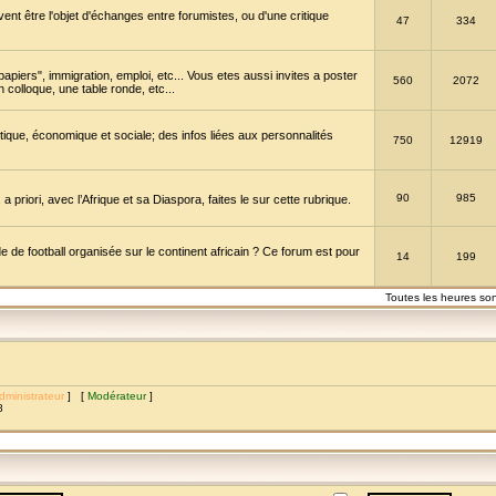
vent être l'objet d'échanges entre forumistes, ou d'une critique
47
334
papiers", immigration, emploi, etc... Vous etes aussi invites a poster
560
2072
 colloque, une table ronde, etc...
itique, économique et sociale; des infos liées aux personnalités
750
12919
90
985
a priori, avec l’Afrique et sa Diaspora, faites le sur cette rubrique.
de football organisée sur le continent africain ? Ce forum est pour
14
199
Toutes les heures so
dministrateur
] [
Modérateur
]
8