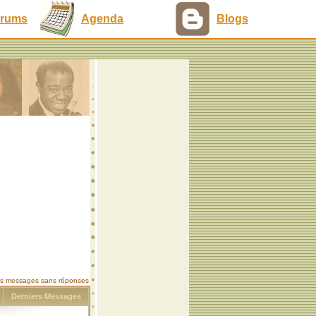
rums
Agenda
Blogs
les messages sans réponses
s
Derniers Messages