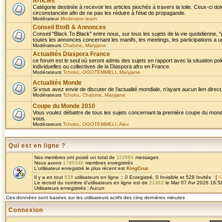
Articles
Catégorie destinée à recevoir les articles piochés à travers la toile. Ceux-ci doi
circonstanciée afin de ne pas les réduire à l'état de propagande.
Modérateur
Moderator team
Conseil BtoB & Annonces
Conseil "Black To Black" entre nous, sur tous les sujets de la vie quotidienne, "
toutes les annonces concernant les manifs, les meetings, les participations a un
Modérateurs
Chabine
,
Maryjane
Actualités Diaspora France
ce forum est le seul où seront admis des sujets en rapport avec la situation pol
individuelles ou collectives de la Diaspora afro en France.
Modérateurs
Tchoko
,
OGOTEMMELI
,
Maryjane
Actualités Monde
Si vous avez envie de discuter de l’actualité mondiale, n’ayant aucun lien direct, 
Modérateurs
Tchoko
,
Chabine
,
Maryjane
Coupe du Monde 2010
Vous voulez débattre de tous les sujets concernant la première coupe du monde 
vous.
Modérateurs
Tchoko
,
OGOTEMMELI
,
Alex
Qui est en ligne ?
Nos membres ont posté un total de
112984
messages
Nous avons
1780340
membres enregistrés
L'utilisateur enregistré le plus récent est
KingCruc
Il y a en tout
528
utilisateurs en ligne :: 0 Enregistré, 0 Invisible et 528 Invités [
A
Le record du nombre d'utilisateurs en ligne est de
21362
le Mar 07 Avr 2026 16:5
Utilisateurs enregistrés : Aucun
Ces données sont basées sur les utilisateurs actifs des cinq dernières minutes
Connexion