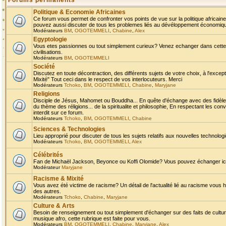
Forums permanents
Politique & Economie Africaines
Ce forum vous permet de confronter vos points de vue sur la politique africaine,
pouvez aussi discuter de tous les problemes liés au dévéloppement économique 
Modérateurs
BM
,
OGOTEMMELI
,
Chabine
,
Alex
Egyptologie
Vous etes passionnes ou tout simplement curieux? Venez echanger dans cette ru
civilisations.
Modérateurs
BM
,
OGOTEMMELI
Société
Discutez en toute décontraction, des différents sujets de votre choix, à l'exce
Mixité" Tout ceci dans le respect de vos interlocuteurs. Merci
Modérateurs
Tchoko
,
BM
,
OGOTEMMELI
,
Chabine
,
Maryjane
Religions
Disciple de Jésus, Mahomet ou Bouddha... En quête d'échange avec des fidèles
du thème des réligions... de la spiritualite et philosophie, En respectant les 
interdit sur ce forum.
Modérateurs
Tchoko
,
BM
,
OGOTEMMELI
,
Chabine
Sciences & Technologies
Lieu approprié pour discuter de tous les sujets relatifs aux nouvelles technolo
Modérateurs
Tchoko
,
BM
,
OGOTEMMELI
,
Alex
Célébrités
Fan de Michaël Jackson, Beyonce ou Koffi Olomide? Vous pouvez échanger ici l
Modérateur
Maryjane
Racisme & Mixité
Vous avez été victime de racisme? Un détail de l'actualité lié au racisme vous 
des autres.
Modérateurs
Tchoko
,
Chabine
,
Maryjane
Culture & Arts
Besoin de renseignement ou tout simplement d'échanger sur des faits de culture,
musique afro, cette rubrique est faite pour vous.
Modérateurs
BM
,
OGOTEMMELI
,
Chabine
,
Maryjane
,
Alex