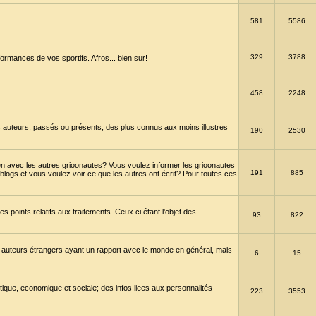
581
5586
329
3788
ormances de vos sportifs. Afros... bien sur!
458
2248
 auteurs, passés ou présents, des plus connus aux moins illustres
190
2530
en avec les autres grioonautes? Vous voulez informer les grioonautes
191
885
blogs et vous voulez voir ce que les autres ont écrit? Pour toutes ces
s points relatifs aux traitements. Ceux ci étant l'objet des
93
822
 auteurs étrangers ayant un rapport avec le monde en général, mais
6
15
itique, economique et sociale; des infos liees aux personnalités
223
3553