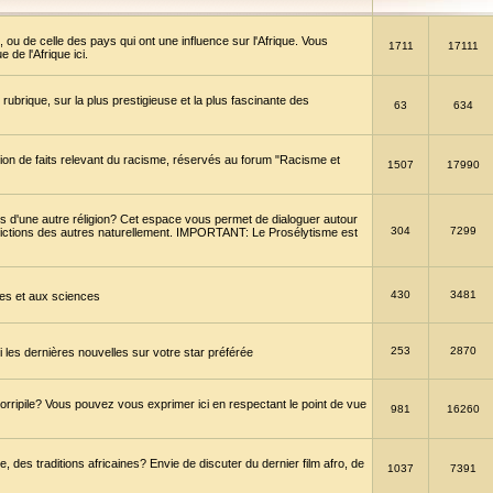
 ou de celle des pays qui ont une influence sur l'Afrique. Vous
1711
17111
de l'Afrique ici.
brique, sur la plus prestigieuse et la plus fascinante des
63
634
ption de faits relevant du racisme, réservés au forum "Racisme et
1507
17990
 d'une autre réligion? Cet espace vous permet de dialoguer autour
304
7299
convictions des autres naturellement. IMPORTANT: Le Prosélytisme est
430
3481
gies et aux sciences
253
2870
es dernières nouvelles sur votre star préférée
horripile? Vous pouvez vous exprimer ici en respectant le point de vue
981
16260
 des traditions africaines? Envie de discuter du dernier film afro, de
1037
7391