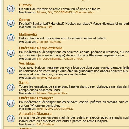
Histoire
Discutez de l'histoire de notre communauté dans ce forum
Modérateurs
Tchoko
,
BM
,
OGOTEMMELI
,
Chabine
,
Alex
Sports
Football? Basket-ball? Handball? Hockey sur glace? Venez discutez ici les perf
Modérateurs
Tchoko
,
BM
Multimédia
Cette rubrique est consacrée aux documents audios et vidéos.
Modérateurs
Chabine
,
Maryjane
Littérature Négro-africaine
Pour débattre et échanger sur les oeuvres, essais, poèmes ou romans, sur les
qui marquent (ou qui ont marqué) de leur plume la littérature négro-africaine .
Modérateurs
BM
,
OGOTEMMELI
,
Chabine
,
Alex
Vos blogs
Vous avez écrit un message sur votre blog que dont vous voulez partager le li
de l'existence de votre blog? Vous êtes un grioonaute non encore converti aux 
raisons et pour d'autres, cet espace est le votre.
Modérateurs
Tchoko
,
Maryjane
Santé
Toutes les questions de sante sont à traiter dans cette rubrique, sans aborder le
compétences attestées. Merci
Modérateurs
Tchoko
,
Maryjane
,
Alex
Littérature Etrangère
Pour débattre et échanger sur les œuvres, essais, poèmes ou romans, sur les
surtout l'Afrique en particulier...
Modérateurs
Tchoko
,
BM
,
OGOTEMMELI
Actualités Diaspora
ce forum est le seul où seront admis des sujets en rapport avec la situation pol
individuelles ou collectives des autres parties de notre Diaspora.
Modérateurs
BM
,
Chabine