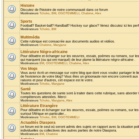
Histoire
Discutez de l'histoire de notre communauté dans ce forum
Modérateurs
Tchoko
,
BM
,
OGOTEMMELI
,
Chabine
,
Alex
Sports
Football? Basket-ball? Handball? Hockey sur glace? Venez discutez ici les perf
Modérateurs
Tchoko
,
BM
Multimédia
Cette rubrique est consacrée aux documents audios et vidéos.
Modérateurs
Chabine
,
Maryjane
Littérature Négro-africaine
Pour débattre et échanger sur les oeuvres, essais, poèmes ou romans, sur les
qui marquent (ou qui ont marqué) de leur plume la littérature négro-africaine .
Modérateurs
BM
,
OGOTEMMELI
,
Chabine
,
Alex
Vos blogs
Vous avez écrit un message sur votre blog que dont vous voulez partager le li
de l'existence de votre blog? Vous êtes un grioonaute non encore converti aux 
raisons et pour d'autres, cet espace est le votre.
Modérateurs
Tchoko
,
Maryjane
Santé
Toutes les questions de sante sont à traiter dans cette rubrique, sans aborder le
compétences attestées. Merci
Modérateurs
Tchoko
,
Maryjane
,
Alex
Littérature Etrangère
Pour débattre et échanger sur les œuvres, essais, poèmes ou romans, sur les
surtout l'Afrique en particulier...
Modérateurs
Tchoko
,
BM
,
OGOTEMMELI
Actualités Diaspora
ce forum est le seul où seront admis des sujets en rapport avec la situation pol
individuelles ou collectives des autres parties de notre Diaspora.
Modérateurs
BM
,
Chabine