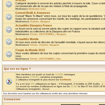
Articles
Catégorie destinée à recevoir les articles piochés à travers la toile. Ceux-ci doi
circonstanciée afin de ne pas les réduire à l'état de propagande.
Modérateur
Moderator team
Conseil BtoB & Annonces
Conseil "Black To Black" entre nous, sur tous les sujets de la vie quotidienne, "
toutes les annonces concernant les manifs, les meetings, les participations a un
Modérateurs
Chabine
,
Maryjane
Actualités Diaspora France
ce forum est le seul où seront admis des sujets en rapport avec la situation pol
individuelles ou collectives de la Diaspora afro en France.
Modérateurs
Tchoko
,
OGOTEMMELI
,
Maryjane
Actualités Monde
Si vous avez envie de discuter de l’actualité mondiale, n’ayant aucun lien direct, 
Modérateurs
Tchoko
,
Chabine
,
Maryjane
Coupe du Monde 2010
Vous voulez débattre de tous les sujets concernant la première coupe du monde 
vous.
Modérateurs
Tchoko
,
OGOTEMMELI
,
Alex
Qui est en ligne ?
Nos membres ont posté un total de
112984
messages
Nous avons
1780461
membres enregistrés
L'utilisateur enregistré le plus récent est
SonHowla
Il y a en tout
296
utilisateurs en ligne :: 0 Enregistré, 0 Invisible et 296 Invités [
A
Le record du nombre d'utilisateurs en ligne est de
21362
le Mar 07 Avr 2026 16:5
Utilisateurs enregistrés : Aucun
Ces données sont basées sur les utilisateurs actifs des cinq dernières minutes
Connexion