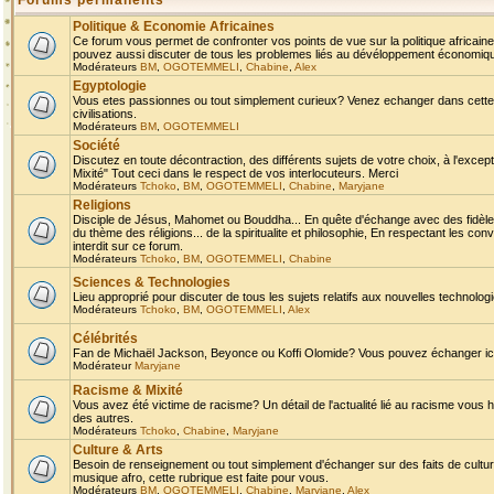
Forums permanents
Politique & Economie Africaines
Ce forum vous permet de confronter vos points de vue sur la politique africaine,
pouvez aussi discuter de tous les problemes liés au dévéloppement économique 
Modérateurs
BM
,
OGOTEMMELI
,
Chabine
,
Alex
Egyptologie
Vous etes passionnes ou tout simplement curieux? Venez echanger dans cette ru
civilisations.
Modérateurs
BM
,
OGOTEMMELI
Société
Discutez en toute décontraction, des différents sujets de votre choix, à l'exce
Mixité" Tout ceci dans le respect de vos interlocuteurs. Merci
Modérateurs
Tchoko
,
BM
,
OGOTEMMELI
,
Chabine
,
Maryjane
Religions
Disciple de Jésus, Mahomet ou Bouddha... En quête d'échange avec des fidèles
du thème des réligions... de la spiritualite et philosophie, En respectant les 
interdit sur ce forum.
Modérateurs
Tchoko
,
BM
,
OGOTEMMELI
,
Chabine
Sciences & Technologies
Lieu approprié pour discuter de tous les sujets relatifs aux nouvelles technolo
Modérateurs
Tchoko
,
BM
,
OGOTEMMELI
,
Alex
Célébrités
Fan de Michaël Jackson, Beyonce ou Koffi Olomide? Vous pouvez échanger ici l
Modérateur
Maryjane
Racisme & Mixité
Vous avez été victime de racisme? Un détail de l'actualité lié au racisme vous 
des autres.
Modérateurs
Tchoko
,
Chabine
,
Maryjane
Culture & Arts
Besoin de renseignement ou tout simplement d'échanger sur des faits de culture,
musique afro, cette rubrique est faite pour vous.
Modérateurs
BM
,
OGOTEMMELI
,
Chabine
,
Maryjane
,
Alex