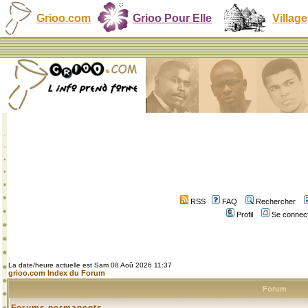
Grioo.com
Grioo Pour Elle
Village
RSS
FAQ
Rechercher
Profil
Se connect
La date/heure actuelle est Sam 08 Aoû 2026 11:37
grioo.com Index du Forum
Forum