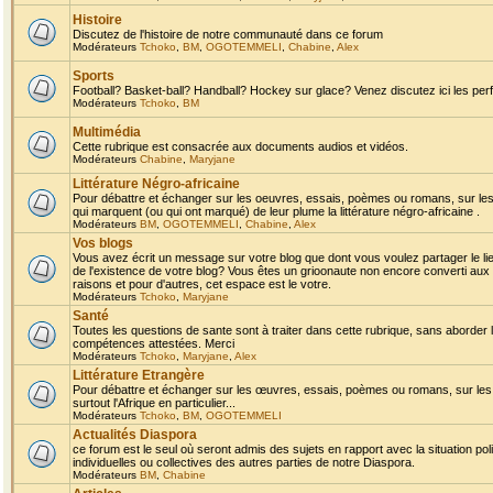
Histoire
Discutez de l'histoire de notre communauté dans ce forum
Modérateurs
Tchoko
,
BM
,
OGOTEMMELI
,
Chabine
,
Alex
Sports
Football? Basket-ball? Handball? Hockey sur glace? Venez discutez ici les perf
Modérateurs
Tchoko
,
BM
Multimédia
Cette rubrique est consacrée aux documents audios et vidéos.
Modérateurs
Chabine
,
Maryjane
Littérature Négro-africaine
Pour débattre et échanger sur les oeuvres, essais, poèmes ou romans, sur les
qui marquent (ou qui ont marqué) de leur plume la littérature négro-africaine .
Modérateurs
BM
,
OGOTEMMELI
,
Chabine
,
Alex
Vos blogs
Vous avez écrit un message sur votre blog que dont vous voulez partager le li
de l'existence de votre blog? Vous êtes un grioonaute non encore converti aux 
raisons et pour d'autres, cet espace est le votre.
Modérateurs
Tchoko
,
Maryjane
Santé
Toutes les questions de sante sont à traiter dans cette rubrique, sans aborder le
compétences attestées. Merci
Modérateurs
Tchoko
,
Maryjane
,
Alex
Littérature Etrangère
Pour débattre et échanger sur les œuvres, essais, poèmes ou romans, sur les
surtout l'Afrique en particulier...
Modérateurs
Tchoko
,
BM
,
OGOTEMMELI
Actualités Diaspora
ce forum est le seul où seront admis des sujets en rapport avec la situation pol
individuelles ou collectives des autres parties de notre Diaspora.
Modérateurs
BM
,
Chabine