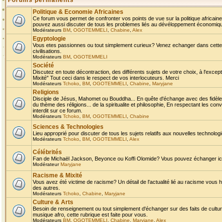
Forums permanents
Politique & Economie Africaines
Ce forum vous permet de confronter vos points de vue sur la politique africaine,
pouvez aussi discuter de tous les problemes liés au dévéloppement économique 
Modérateurs
BM
,
OGOTEMMELI
,
Chabine
,
Alex
Egyptologie
Vous etes passionnes ou tout simplement curieux? Venez echanger dans cette ru
civilisations.
Modérateurs
BM
,
OGOTEMMELI
Société
Discutez en toute décontraction, des différents sujets de votre choix, à l'exce
Mixité" Tout ceci dans le respect de vos interlocuteurs. Merci
Modérateurs
Tchoko
,
BM
,
OGOTEMMELI
,
Chabine
,
Maryjane
Religions
Disciple de Jésus, Mahomet ou Bouddha... En quête d'échange avec des fidèles
du thème des réligions... de la spiritualite et philosophie, En respectant les 
interdit sur ce forum.
Modérateurs
Tchoko
,
BM
,
OGOTEMMELI
,
Chabine
Sciences & Technologies
Lieu approprié pour discuter de tous les sujets relatifs aux nouvelles technolo
Modérateurs
Tchoko
,
BM
,
OGOTEMMELI
,
Alex
Célébrités
Fan de Michaël Jackson, Beyonce ou Koffi Olomide? Vous pouvez échanger ici l
Modérateur
Maryjane
Racisme & Mixité
Vous avez été victime de racisme? Un détail de l'actualité lié au racisme vous 
des autres.
Modérateurs
Tchoko
,
Chabine
,
Maryjane
Culture & Arts
Besoin de renseignement ou tout simplement d'échanger sur des faits de culture,
musique afro, cette rubrique est faite pour vous.
Modérateurs
BM
,
OGOTEMMELI
,
Chabine
,
Maryjane
,
Alex