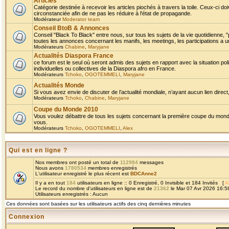
Articles
Catégorie destinée à recevoir les articles piochés à travers la toile. Ceux-ci doi
circonstanciée afin de ne pas les réduire à l'état de propagande.
Modérateur
Moderator team
Conseil BtoB & Annonces
Conseil "Black To Black" entre nous, sur tous les sujets de la vie quotidienne, "
toutes les annonces concernant les manifs, les meetings, les participations a un
Modérateurs
Chabine
,
Maryjane
Actualités Diaspora France
ce forum est le seul où seront admis des sujets en rapport avec la situation pol
individuelles ou collectives de la Diaspora afro en France.
Modérateurs
Tchoko
,
OGOTEMMELI
,
Maryjane
Actualités Monde
Si vous avez envie de discuter de l’actualité mondiale, n’ayant aucun lien direct, 
Modérateurs
Tchoko
,
Chabine
,
Maryjane
Coupe du Monde 2010
Vous voulez débattre de tous les sujets concernant la première coupe du monde 
vous.
Modérateurs
Tchoko
,
OGOTEMMELI
,
Alex
Qui est en ligne ?
Nos membres ont posté un total de
112984
messages
Nous avons
1780534
membres enregistrés
L'utilisateur enregistré le plus récent est
BDCAnne2
Il y a en tout
184
utilisateurs en ligne :: 0 Enregistré, 0 Invisible et 184 Invités [
A
Le record du nombre d'utilisateurs en ligne est de
21362
le Mar 07 Avr 2026 16:5
Utilisateurs enregistrés : Aucun
Ces données sont basées sur les utilisateurs actifs des cinq dernières minutes
Connexion