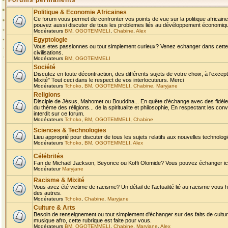
Forums permanents
Politique & Economie Africaines
Ce forum vous permet de confronter vos points de vue sur la politique africaine,
pouvez aussi discuter de tous les problemes liés au dévéloppement économique 
Modérateurs
BM
,
OGOTEMMELI
,
Chabine
,
Alex
Egyptologie
Vous etes passionnes ou tout simplement curieux? Venez echanger dans cette ru
civilisations.
Modérateurs
BM
,
OGOTEMMELI
Société
Discutez en toute décontraction, des différents sujets de votre choix, à l'exce
Mixité" Tout ceci dans le respect de vos interlocuteurs. Merci
Modérateurs
Tchoko
,
BM
,
OGOTEMMELI
,
Chabine
,
Maryjane
Religions
Disciple de Jésus, Mahomet ou Bouddha... En quête d'échange avec des fidèles
du thème des réligions... de la spiritualite et philosophie, En respectant les 
interdit sur ce forum.
Modérateurs
Tchoko
,
BM
,
OGOTEMMELI
,
Chabine
Sciences & Technologies
Lieu approprié pour discuter de tous les sujets relatifs aux nouvelles technolo
Modérateurs
Tchoko
,
BM
,
OGOTEMMELI
,
Alex
Célébrités
Fan de Michaël Jackson, Beyonce ou Koffi Olomide? Vous pouvez échanger ici l
Modérateur
Maryjane
Racisme & Mixité
Vous avez été victime de racisme? Un détail de l'actualité lié au racisme vous 
des autres.
Modérateurs
Tchoko
,
Chabine
,
Maryjane
Culture & Arts
Besoin de renseignement ou tout simplement d'échanger sur des faits de culture,
musique afro, cette rubrique est faite pour vous.
Modérateurs
BM
,
OGOTEMMELI
,
Chabine
,
Maryjane
,
Alex