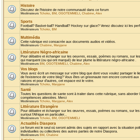
Histoire
Discutez de l'histoire de notre communauté dans ce forum
Modérateurs
Tchoko
,
BM
,
OGOTEMMELI
,
Chabine
,
Alex
Sports
Football? Basket-ball? Handball? Hockey sur glace? Venez discutez ici les perf
Modérateurs
Tchoko
,
BM
Multimédia
Cette rubrique est consacrée aux documents audios et vidéos.
Modérateurs
Chabine
,
Maryjane
Littérature Négro-africaine
Pour débattre et échanger sur les oeuvres, essais, poèmes ou romans, sur les
qui marquent (ou qui ont marqué) de leur plume la littérature négro-africaine .
Modérateurs
BM
,
OGOTEMMELI
,
Chabine
,
Alex
Vos blogs
Vous avez écrit un message sur votre blog que dont vous voulez partager le li
de l'existence de votre blog? Vous êtes un grioonaute non encore converti aux 
raisons et pour d'autres, cet espace est le votre.
Modérateurs
Tchoko
,
Maryjane
Santé
Toutes les questions de sante sont à traiter dans cette rubrique, sans aborder le
compétences attestées. Merci
Modérateurs
Tchoko
,
Maryjane
,
Alex
Littérature Etrangère
Pour débattre et échanger sur les œuvres, essais, poèmes ou romans, sur les
surtout l'Afrique en particulier...
Modérateurs
Tchoko
,
BM
,
OGOTEMMELI
Actualités Diaspora
ce forum est le seul où seront admis des sujets en rapport avec la situation pol
individuelles ou collectives des autres parties de notre Diaspora.
Modérateurs
BM
,
Chabine