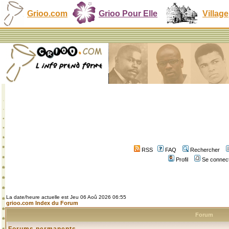
Grioo.com
Grioo Pour Elle
Village
RSS
FAQ
Rechercher
Profil
Se connect
La date/heure actuelle est Jeu 06 Aoû 2026 06:55
grioo.com Index du Forum
Forum