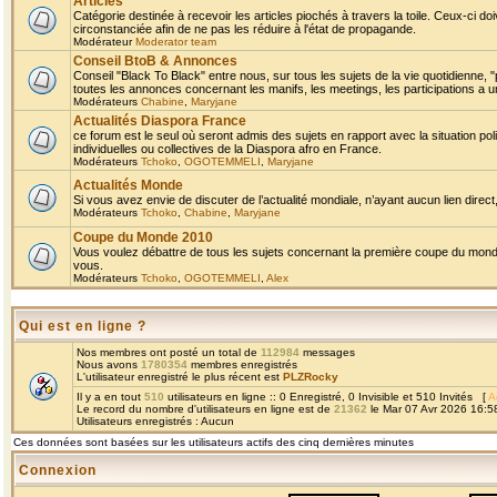
Articles
Catégorie destinée à recevoir les articles piochés à travers la toile. Ceux-ci doi
circonstanciée afin de ne pas les réduire à l'état de propagande.
Modérateur
Moderator team
Conseil BtoB & Annonces
Conseil "Black To Black" entre nous, sur tous les sujets de la vie quotidienne, "
toutes les annonces concernant les manifs, les meetings, les participations a un
Modérateurs
Chabine
,
Maryjane
Actualités Diaspora France
ce forum est le seul où seront admis des sujets en rapport avec la situation pol
individuelles ou collectives de la Diaspora afro en France.
Modérateurs
Tchoko
,
OGOTEMMELI
,
Maryjane
Actualités Monde
Si vous avez envie de discuter de l’actualité mondiale, n’ayant aucun lien direct, 
Modérateurs
Tchoko
,
Chabine
,
Maryjane
Coupe du Monde 2010
Vous voulez débattre de tous les sujets concernant la première coupe du monde 
vous.
Modérateurs
Tchoko
,
OGOTEMMELI
,
Alex
Qui est en ligne ?
Nos membres ont posté un total de
112984
messages
Nous avons
1780354
membres enregistrés
L'utilisateur enregistré le plus récent est
PLZRocky
Il y a en tout
510
utilisateurs en ligne :: 0 Enregistré, 0 Invisible et 510 Invités [
A
Le record du nombre d'utilisateurs en ligne est de
21362
le Mar 07 Avr 2026 16:5
Utilisateurs enregistrés : Aucun
Ces données sont basées sur les utilisateurs actifs des cinq dernières minutes
Connexion