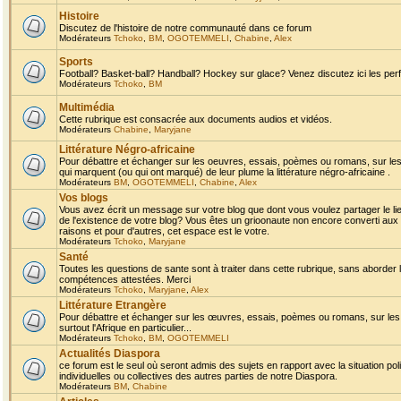
Histoire
Discutez de l'histoire de notre communauté dans ce forum
Modérateurs
Tchoko
,
BM
,
OGOTEMMELI
,
Chabine
,
Alex
Sports
Football? Basket-ball? Handball? Hockey sur glace? Venez discutez ici les perf
Modérateurs
Tchoko
,
BM
Multimédia
Cette rubrique est consacrée aux documents audios et vidéos.
Modérateurs
Chabine
,
Maryjane
Littérature Négro-africaine
Pour débattre et échanger sur les oeuvres, essais, poèmes ou romans, sur les
qui marquent (ou qui ont marqué) de leur plume la littérature négro-africaine .
Modérateurs
BM
,
OGOTEMMELI
,
Chabine
,
Alex
Vos blogs
Vous avez écrit un message sur votre blog que dont vous voulez partager le li
de l'existence de votre blog? Vous êtes un grioonaute non encore converti aux 
raisons et pour d'autres, cet espace est le votre.
Modérateurs
Tchoko
,
Maryjane
Santé
Toutes les questions de sante sont à traiter dans cette rubrique, sans aborder le
compétences attestées. Merci
Modérateurs
Tchoko
,
Maryjane
,
Alex
Littérature Etrangère
Pour débattre et échanger sur les œuvres, essais, poèmes ou romans, sur les
surtout l'Afrique en particulier...
Modérateurs
Tchoko
,
BM
,
OGOTEMMELI
Actualités Diaspora
ce forum est le seul où seront admis des sujets en rapport avec la situation pol
individuelles ou collectives des autres parties de notre Diaspora.
Modérateurs
BM
,
Chabine