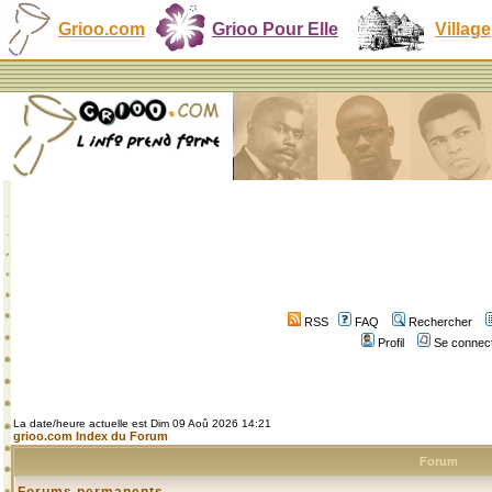
Grioo.com
Grioo Pour Elle
Village
RSS
FAQ
Rechercher
Profil
Se connect
La date/heure actuelle est Dim 09 Aoû 2026 14:21
grioo.com Index du Forum
Forum