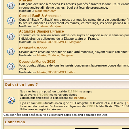
Articles
Catégorie destinée à recevoir les articles piochés à travers la toile. Ceux-ci doi
circonstanciée afin de ne pas les réduire à l'état de propagande.
Modérateur
Moderator team
Conseil BtoB & Annonces
Conseil "Black To Black" entre nous, sur tous les sujets de la vie quotidienne, "
toutes les annonces concernant les manifs, les meetings, les participations a un
Modérateurs
Chabine
,
Maryjane
Actualités Diaspora France
ce forum est le seul où seront admis des sujets en rapport avec la situation pol
individuelles ou collectives de la Diaspora afro en France.
Modérateurs
Tchoko
,
OGOTEMMELI
,
Maryjane
Actualités Monde
Si vous avez envie de discuter de l’actualité mondiale, n’ayant aucun lien direct, 
Modérateurs
Tchoko
,
Chabine
,
Maryjane
Coupe du Monde 2010
Vous voulez débattre de tous les sujets concernant la première coupe du monde 
vous.
Modérateurs
Tchoko
,
OGOTEMMELI
,
Alex
Qui est en ligne ?
Nos membres ont posté un total de
112984
messages
Nous avons
1780650
membres enregistrés
L'utilisateur enregistré le plus récent est
Trena842
Il y a en tout
488
utilisateurs en ligne :: 0 Enregistré, 0 Invisible et 488 Invités [
A
Le record du nombre d'utilisateurs en ligne est de
21362
le Mar 07 Avr 2026 16:5
Utilisateurs enregistrés : Aucun
Ces données sont basées sur les utilisateurs actifs des cinq dernières minutes
Connexion