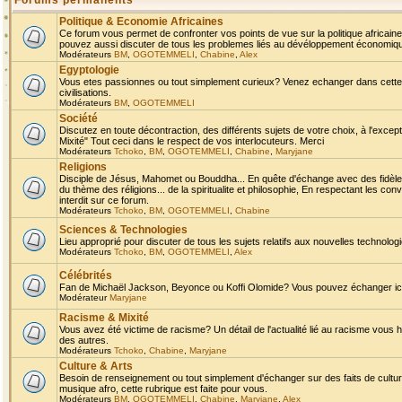
Forums permanents
Politique & Economie Africaines
Ce forum vous permet de confronter vos points de vue sur la politique africaine,
pouvez aussi discuter de tous les problemes liés au dévéloppement économique 
Modérateurs
BM
,
OGOTEMMELI
,
Chabine
,
Alex
Egyptologie
Vous etes passionnes ou tout simplement curieux? Venez echanger dans cette ru
civilisations.
Modérateurs
BM
,
OGOTEMMELI
Société
Discutez en toute décontraction, des différents sujets de votre choix, à l'exce
Mixité" Tout ceci dans le respect de vos interlocuteurs. Merci
Modérateurs
Tchoko
,
BM
,
OGOTEMMELI
,
Chabine
,
Maryjane
Religions
Disciple de Jésus, Mahomet ou Bouddha... En quête d'échange avec des fidèles
du thème des réligions... de la spiritualite et philosophie, En respectant les 
interdit sur ce forum.
Modérateurs
Tchoko
,
BM
,
OGOTEMMELI
,
Chabine
Sciences & Technologies
Lieu approprié pour discuter de tous les sujets relatifs aux nouvelles technolo
Modérateurs
Tchoko
,
BM
,
OGOTEMMELI
,
Alex
Célébrités
Fan de Michaël Jackson, Beyonce ou Koffi Olomide? Vous pouvez échanger ici l
Modérateur
Maryjane
Racisme & Mixité
Vous avez été victime de racisme? Un détail de l'actualité lié au racisme vous 
des autres.
Modérateurs
Tchoko
,
Chabine
,
Maryjane
Culture & Arts
Besoin de renseignement ou tout simplement d'échanger sur des faits de culture,
musique afro, cette rubrique est faite pour vous.
Modérateurs
BM
,
OGOTEMMELI
,
Chabine
,
Maryjane
,
Alex