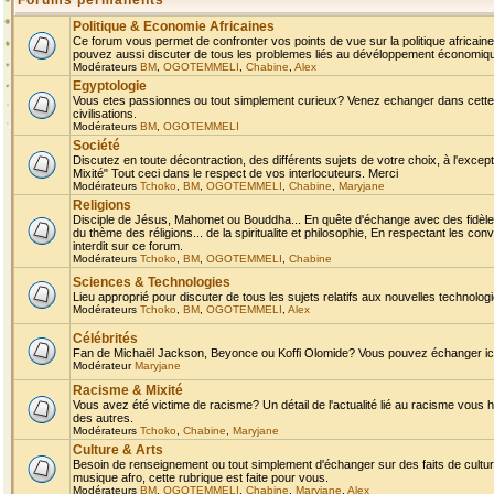
Forums permanents
Politique & Economie Africaines
Ce forum vous permet de confronter vos points de vue sur la politique africaine,
pouvez aussi discuter de tous les problemes liés au dévéloppement économique 
Modérateurs
BM
,
OGOTEMMELI
,
Chabine
,
Alex
Egyptologie
Vous etes passionnes ou tout simplement curieux? Venez echanger dans cette ru
civilisations.
Modérateurs
BM
,
OGOTEMMELI
Société
Discutez en toute décontraction, des différents sujets de votre choix, à l'exce
Mixité" Tout ceci dans le respect de vos interlocuteurs. Merci
Modérateurs
Tchoko
,
BM
,
OGOTEMMELI
,
Chabine
,
Maryjane
Religions
Disciple de Jésus, Mahomet ou Bouddha... En quête d'échange avec des fidèles
du thème des réligions... de la spiritualite et philosophie, En respectant les 
interdit sur ce forum.
Modérateurs
Tchoko
,
BM
,
OGOTEMMELI
,
Chabine
Sciences & Technologies
Lieu approprié pour discuter de tous les sujets relatifs aux nouvelles technolo
Modérateurs
Tchoko
,
BM
,
OGOTEMMELI
,
Alex
Célébrités
Fan de Michaël Jackson, Beyonce ou Koffi Olomide? Vous pouvez échanger ici l
Modérateur
Maryjane
Racisme & Mixité
Vous avez été victime de racisme? Un détail de l'actualité lié au racisme vous 
des autres.
Modérateurs
Tchoko
,
Chabine
,
Maryjane
Culture & Arts
Besoin de renseignement ou tout simplement d'échanger sur des faits de culture,
musique afro, cette rubrique est faite pour vous.
Modérateurs
BM
,
OGOTEMMELI
,
Chabine
,
Maryjane
,
Alex