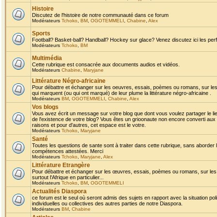
Histoire
Discutez de l'histoire de notre communauté dans ce forum
Modérateurs
Tchoko
,
BM
,
OGOTEMMELI
,
Chabine
,
Alex
Sports
Football? Basket-ball? Handball? Hockey sur glace? Venez discutez ici les perf
Modérateurs
Tchoko
,
BM
Multimédia
Cette rubrique est consacrée aux documents audios et vidéos.
Modérateurs
Chabine
,
Maryjane
Littérature Négro-africaine
Pour débattre et échanger sur les oeuvres, essais, poèmes ou romans, sur les
qui marquent (ou qui ont marqué) de leur plume la littérature négro-africaine .
Modérateurs
BM
,
OGOTEMMELI
,
Chabine
,
Alex
Vos blogs
Vous avez écrit un message sur votre blog que dont vous voulez partager le li
de l'existence de votre blog? Vous êtes un grioonaute non encore converti aux 
raisons et pour d'autres, cet espace est le votre.
Modérateurs
Tchoko
,
Maryjane
Santé
Toutes les questions de sante sont à traiter dans cette rubrique, sans aborder le
compétences attestées. Merci
Modérateurs
Tchoko
,
Maryjane
,
Alex
Littérature Etrangère
Pour débattre et échanger sur les œuvres, essais, poèmes ou romans, sur les
surtout l'Afrique en particulier...
Modérateurs
Tchoko
,
BM
,
OGOTEMMELI
Actualités Diaspora
ce forum est le seul où seront admis des sujets en rapport avec la situation pol
individuelles ou collectives des autres parties de notre Diaspora.
Modérateurs
BM
,
Chabine