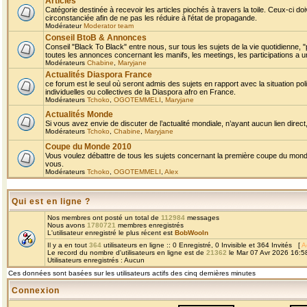
Articles
Catégorie destinée à recevoir les articles piochés à travers la toile. Ceux-ci doi
circonstanciée afin de ne pas les réduire à l'état de propagande.
Modérateur
Moderator team
Conseil BtoB & Annonces
Conseil "Black To Black" entre nous, sur tous les sujets de la vie quotidienne, "
toutes les annonces concernant les manifs, les meetings, les participations a un
Modérateurs
Chabine
,
Maryjane
Actualités Diaspora France
ce forum est le seul où seront admis des sujets en rapport avec la situation pol
individuelles ou collectives de la Diaspora afro en France.
Modérateurs
Tchoko
,
OGOTEMMELI
,
Maryjane
Actualités Monde
Si vous avez envie de discuter de l’actualité mondiale, n’ayant aucun lien direct, 
Modérateurs
Tchoko
,
Chabine
,
Maryjane
Coupe du Monde 2010
Vous voulez débattre de tous les sujets concernant la première coupe du monde 
vous.
Modérateurs
Tchoko
,
OGOTEMMELI
,
Alex
Qui est en ligne ?
Nos membres ont posté un total de
112984
messages
Nous avons
1780721
membres enregistrés
L'utilisateur enregistré le plus récent est
BobWooln
Il y a en tout
364
utilisateurs en ligne :: 0 Enregistré, 0 Invisible et 364 Invités [
A
Le record du nombre d'utilisateurs en ligne est de
21362
le Mar 07 Avr 2026 16:5
Utilisateurs enregistrés : Aucun
Ces données sont basées sur les utilisateurs actifs des cinq dernières minutes
Connexion