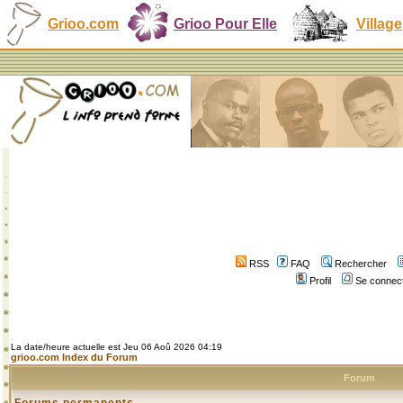
Grioo.com
Grioo Pour Elle
Village
RSS
FAQ
Rechercher
Profil
Se connect
La date/heure actuelle est Jeu 06 Aoû 2026 04:19
grioo.com Index du Forum
Forum