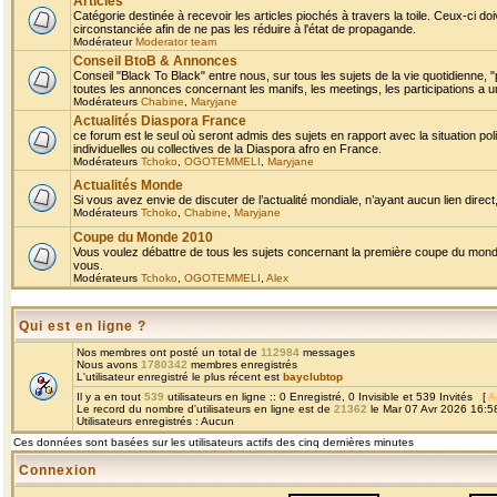
Articles
Catégorie destinée à recevoir les articles piochés à travers la toile. Ceux-ci doi
circonstanciée afin de ne pas les réduire à l'état de propagande.
Modérateur
Moderator team
Conseil BtoB & Annonces
Conseil "Black To Black" entre nous, sur tous les sujets de la vie quotidienne, "
toutes les annonces concernant les manifs, les meetings, les participations a un
Modérateurs
Chabine
,
Maryjane
Actualités Diaspora France
ce forum est le seul où seront admis des sujets en rapport avec la situation pol
individuelles ou collectives de la Diaspora afro en France.
Modérateurs
Tchoko
,
OGOTEMMELI
,
Maryjane
Actualités Monde
Si vous avez envie de discuter de l’actualité mondiale, n’ayant aucun lien direct, 
Modérateurs
Tchoko
,
Chabine
,
Maryjane
Coupe du Monde 2010
Vous voulez débattre de tous les sujets concernant la première coupe du monde 
vous.
Modérateurs
Tchoko
,
OGOTEMMELI
,
Alex
Qui est en ligne ?
Nos membres ont posté un total de
112984
messages
Nous avons
1780342
membres enregistrés
L'utilisateur enregistré le plus récent est
bayclubtop
Il y a en tout
539
utilisateurs en ligne :: 0 Enregistré, 0 Invisible et 539 Invités [
A
Le record du nombre d'utilisateurs en ligne est de
21362
le Mar 07 Avr 2026 16:5
Utilisateurs enregistrés : Aucun
Ces données sont basées sur les utilisateurs actifs des cinq dernières minutes
Connexion