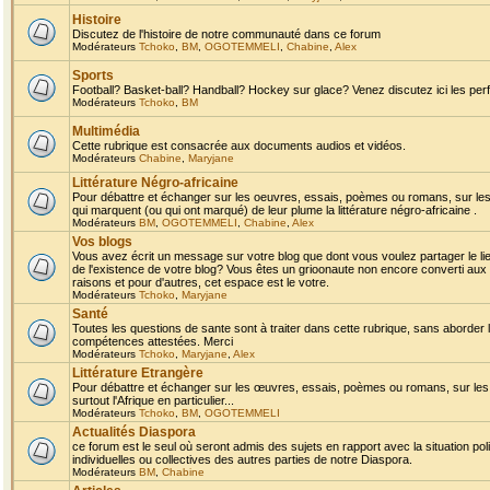
Histoire
Discutez de l'histoire de notre communauté dans ce forum
Modérateurs
Tchoko
,
BM
,
OGOTEMMELI
,
Chabine
,
Alex
Sports
Football? Basket-ball? Handball? Hockey sur glace? Venez discutez ici les perf
Modérateurs
Tchoko
,
BM
Multimédia
Cette rubrique est consacrée aux documents audios et vidéos.
Modérateurs
Chabine
,
Maryjane
Littérature Négro-africaine
Pour débattre et échanger sur les oeuvres, essais, poèmes ou romans, sur les
qui marquent (ou qui ont marqué) de leur plume la littérature négro-africaine .
Modérateurs
BM
,
OGOTEMMELI
,
Chabine
,
Alex
Vos blogs
Vous avez écrit un message sur votre blog que dont vous voulez partager le li
de l'existence de votre blog? Vous êtes un grioonaute non encore converti aux 
raisons et pour d'autres, cet espace est le votre.
Modérateurs
Tchoko
,
Maryjane
Santé
Toutes les questions de sante sont à traiter dans cette rubrique, sans aborder le
compétences attestées. Merci
Modérateurs
Tchoko
,
Maryjane
,
Alex
Littérature Etrangère
Pour débattre et échanger sur les œuvres, essais, poèmes ou romans, sur les
surtout l'Afrique en particulier...
Modérateurs
Tchoko
,
BM
,
OGOTEMMELI
Actualités Diaspora
ce forum est le seul où seront admis des sujets en rapport avec la situation pol
individuelles ou collectives des autres parties de notre Diaspora.
Modérateurs
BM
,
Chabine