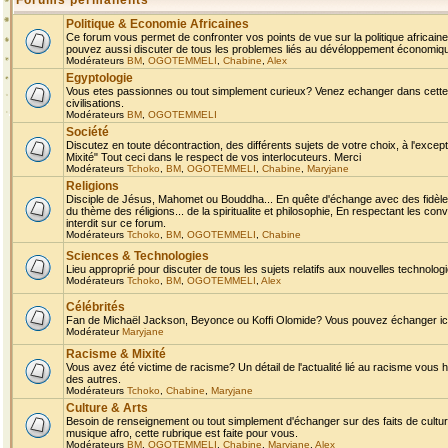
Forums permanents
Politique & Economie Africaines
Ce forum vous permet de confronter vos points de vue sur la politique africaine,
pouvez aussi discuter de tous les problemes liés au dévéloppement économique 
Modérateurs
BM
,
OGOTEMMELI
,
Chabine
,
Alex
Egyptologie
Vous etes passionnes ou tout simplement curieux? Venez echanger dans cette ru
civilisations.
Modérateurs
BM
,
OGOTEMMELI
Société
Discutez en toute décontraction, des différents sujets de votre choix, à l'exce
Mixité" Tout ceci dans le respect de vos interlocuteurs. Merci
Modérateurs
Tchoko
,
BM
,
OGOTEMMELI
,
Chabine
,
Maryjane
Religions
Disciple de Jésus, Mahomet ou Bouddha... En quête d'échange avec des fidèles
du thème des réligions... de la spiritualite et philosophie, En respectant les 
interdit sur ce forum.
Modérateurs
Tchoko
,
BM
,
OGOTEMMELI
,
Chabine
Sciences & Technologies
Lieu approprié pour discuter de tous les sujets relatifs aux nouvelles technolo
Modérateurs
Tchoko
,
BM
,
OGOTEMMELI
,
Alex
Célébrités
Fan de Michaël Jackson, Beyonce ou Koffi Olomide? Vous pouvez échanger ici l
Modérateur
Maryjane
Racisme & Mixité
Vous avez été victime de racisme? Un détail de l'actualité lié au racisme vous 
des autres.
Modérateurs
Tchoko
,
Chabine
,
Maryjane
Culture & Arts
Besoin de renseignement ou tout simplement d'échanger sur des faits de culture,
musique afro, cette rubrique est faite pour vous.
Modérateurs
BM
,
OGOTEMMELI
,
Chabine
,
Maryjane
,
Alex