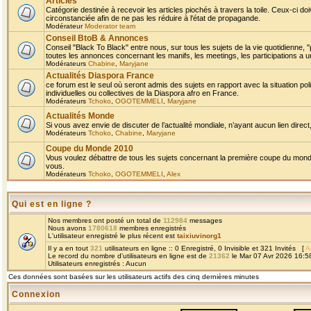
Articles
Catégorie destinée à recevoir les articles piochés à travers la toile. Ceux-ci doi
circonstanciée afin de ne pas les réduire à l'état de propagande.
Modérateur
Moderator team
Conseil BtoB & Annonces
Conseil "Black To Black" entre nous, sur tous les sujets de la vie quotidienne, "
toutes les annonces concernant les manifs, les meetings, les participations a un
Modérateurs
Chabine
,
Maryjane
Actualités Diaspora France
ce forum est le seul où seront admis des sujets en rapport avec la situation pol
individuelles ou collectives de la Diaspora afro en France.
Modérateurs
Tchoko
,
OGOTEMMELI
,
Maryjane
Actualités Monde
Si vous avez envie de discuter de l’actualité mondiale, n’ayant aucun lien direct, 
Modérateurs
Tchoko
,
Chabine
,
Maryjane
Coupe du Monde 2010
Vous voulez débattre de tous les sujets concernant la première coupe du monde 
vous.
Modérateurs
Tchoko
,
OGOTEMMELI
,
Alex
Qui est en ligne ?
Nos membres ont posté un total de
112984
messages
Nous avons
1780618
membres enregistrés
L'utilisateur enregistré le plus récent est
taixiuvinorg1
Il y a en tout
321
utilisateurs en ligne :: 0 Enregistré, 0 Invisible et 321 Invités [
A
Le record du nombre d'utilisateurs en ligne est de
21362
le Mar 07 Avr 2026 16:5
Utilisateurs enregistrés : Aucun
Ces données sont basées sur les utilisateurs actifs des cinq dernières minutes
Connexion