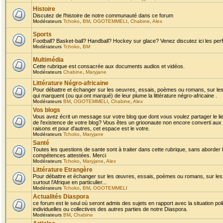
Histoire
Discutez de l'histoire de notre communauté dans ce forum
Modérateurs
Tchoko
,
BM
,
OGOTEMMELI
,
Chabine
,
Alex
Sports
Football? Basket-ball? Handball? Hockey sur glace? Venez discutez ici les perf
Modérateurs
Tchoko
,
BM
Multimédia
Cette rubrique est consacrée aux documents audios et vidéos.
Modérateurs
Chabine
,
Maryjane
Littérature Négro-africaine
Pour débattre et échanger sur les oeuvres, essais, poèmes ou romans, sur les
qui marquent (ou qui ont marqué) de leur plume la littérature négro-africaine .
Modérateurs
BM
,
OGOTEMMELI
,
Chabine
,
Alex
Vos blogs
Vous avez écrit un message sur votre blog que dont vous voulez partager le li
de l'existence de votre blog? Vous êtes un grioonaute non encore converti aux 
raisons et pour d'autres, cet espace est le votre.
Modérateurs
Tchoko
,
Maryjane
Santé
Toutes les questions de sante sont à traiter dans cette rubrique, sans aborder le
compétences attestées. Merci
Modérateurs
Tchoko
,
Maryjane
,
Alex
Littérature Etrangère
Pour débattre et échanger sur les œuvres, essais, poèmes ou romans, sur les
surtout l'Afrique en particulier...
Modérateurs
Tchoko
,
BM
,
OGOTEMMELI
Actualités Diaspora
ce forum est le seul où seront admis des sujets en rapport avec la situation pol
individuelles ou collectives des autres parties de notre Diaspora.
Modérateurs
BM
,
Chabine