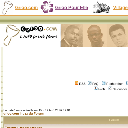
Grioo.com
Grioo Pour Elle
Village
RSS
FAQ
Rechercher
Profil
Se connect
La date/heure actuelle est Dim 09 Aoû 2026 09:01
grioo.com Index du Forum
Forum