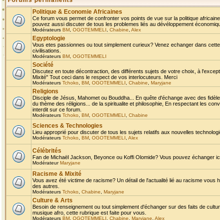
Forums permanents
Politique & Economie Africaines
Ce forum vous permet de confronter vos points de vue sur la politique africaine,
pouvez aussi discuter de tous les problemes liés au dévéloppement économique 
Modérateurs
BM
,
OGOTEMMELI
,
Chabine
,
Alex
Egyptologie
Vous etes passionnes ou tout simplement curieux? Venez echanger dans cette ru
civilisations.
Modérateurs
BM
,
OGOTEMMELI
Société
Discutez en toute décontraction, des différents sujets de votre choix, à l'exce
Mixité" Tout ceci dans le respect de vos interlocuteurs. Merci
Modérateurs
Tchoko
,
BM
,
OGOTEMMELI
,
Chabine
,
Maryjane
Religions
Disciple de Jésus, Mahomet ou Bouddha... En quête d'échange avec des fidèles
du thème des réligions... de la spiritualite et philosophie, En respectant les 
interdit sur ce forum.
Modérateurs
Tchoko
,
BM
,
OGOTEMMELI
,
Chabine
Sciences & Technologies
Lieu approprié pour discuter de tous les sujets relatifs aux nouvelles technolo
Modérateurs
Tchoko
,
BM
,
OGOTEMMELI
,
Alex
Célébrités
Fan de Michaël Jackson, Beyonce ou Koffi Olomide? Vous pouvez échanger ici l
Modérateur
Maryjane
Racisme & Mixité
Vous avez été victime de racisme? Un détail de l'actualité lié au racisme vous 
des autres.
Modérateurs
Tchoko
,
Chabine
,
Maryjane
Culture & Arts
Besoin de renseignement ou tout simplement d'échanger sur des faits de culture,
musique afro, cette rubrique est faite pour vous.
Modérateurs
BM
,
OGOTEMMELI
,
Chabine
,
Maryjane
,
Alex