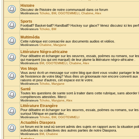
Histoire
Discutez de l'histoire de notre communauté dans ce forum
Modérateurs
Tchoko
,
BM
,
OGOTEMMELI
,
Chabine
,
Alex
Sports
Football? Basket-ball? Handball? Hockey sur glace? Venez discutez ici les perf
Modérateurs
Tchoko
,
BM
Multimédia
Cette rubrique est consacrée aux documents audios et vidéos.
Modérateurs
Chabine
,
Maryjane
Littérature Négro-africaine
Pour débattre et échanger sur les oeuvres, essais, poèmes ou romans, sur les
qui marquent (ou qui ont marqué) de leur plume la littérature négro-africaine .
Modérateurs
BM
,
OGOTEMMELI
,
Chabine
,
Alex
Vos blogs
Vous avez écrit un message sur votre blog que dont vous voulez partager le li
de l'existence de votre blog? Vous êtes un grioonaute non encore converti aux 
raisons et pour d'autres, cet espace est le votre.
Modérateurs
Tchoko
,
Maryjane
Santé
Toutes les questions de sante sont à traiter dans cette rubrique, sans aborder le
compétences attestées. Merci
Modérateurs
Tchoko
,
Maryjane
,
Alex
Littérature Etrangère
Pour débattre et échanger sur les œuvres, essais, poèmes ou romans, sur les
surtout l'Afrique en particulier...
Modérateurs
Tchoko
,
BM
,
OGOTEMMELI
Actualités Diaspora
ce forum est le seul où seront admis des sujets en rapport avec la situation pol
individuelles ou collectives des autres parties de notre Diaspora.
Modérateurs
BM
,
Chabine