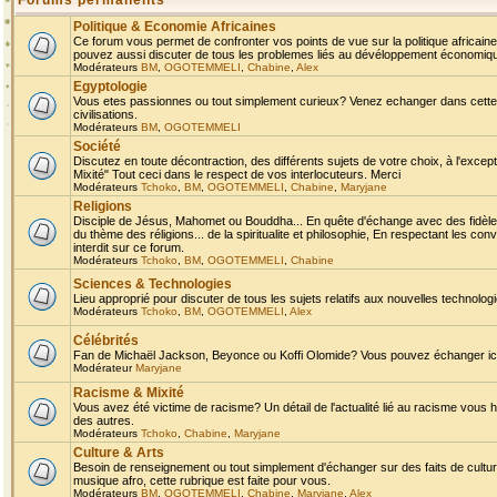
Forums permanents
Politique & Economie Africaines
Ce forum vous permet de confronter vos points de vue sur la politique africaine,
pouvez aussi discuter de tous les problemes liés au dévéloppement économique 
Modérateurs
BM
,
OGOTEMMELI
,
Chabine
,
Alex
Egyptologie
Vous etes passionnes ou tout simplement curieux? Venez echanger dans cette ru
civilisations.
Modérateurs
BM
,
OGOTEMMELI
Société
Discutez en toute décontraction, des différents sujets de votre choix, à l'exce
Mixité" Tout ceci dans le respect de vos interlocuteurs. Merci
Modérateurs
Tchoko
,
BM
,
OGOTEMMELI
,
Chabine
,
Maryjane
Religions
Disciple de Jésus, Mahomet ou Bouddha... En quête d'échange avec des fidèles
du thème des réligions... de la spiritualite et philosophie, En respectant les 
interdit sur ce forum.
Modérateurs
Tchoko
,
BM
,
OGOTEMMELI
,
Chabine
Sciences & Technologies
Lieu approprié pour discuter de tous les sujets relatifs aux nouvelles technolo
Modérateurs
Tchoko
,
BM
,
OGOTEMMELI
,
Alex
Célébrités
Fan de Michaël Jackson, Beyonce ou Koffi Olomide? Vous pouvez échanger ici l
Modérateur
Maryjane
Racisme & Mixité
Vous avez été victime de racisme? Un détail de l'actualité lié au racisme vous 
des autres.
Modérateurs
Tchoko
,
Chabine
,
Maryjane
Culture & Arts
Besoin de renseignement ou tout simplement d'échanger sur des faits de culture,
musique afro, cette rubrique est faite pour vous.
Modérateurs
BM
,
OGOTEMMELI
,
Chabine
,
Maryjane
,
Alex