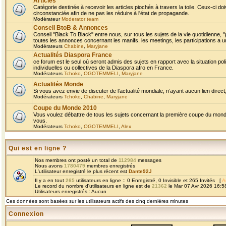
Articles
Catégorie destinée à recevoir les articles piochés à travers la toile. Ceux-ci doi
circonstanciée afin de ne pas les réduire à l'état de propagande.
Modérateur
Moderator team
Conseil BtoB & Annonces
Conseil "Black To Black" entre nous, sur tous les sujets de la vie quotidienne, "
toutes les annonces concernant les manifs, les meetings, les participations a un
Modérateurs
Chabine
,
Maryjane
Actualités Diaspora France
ce forum est le seul où seront admis des sujets en rapport avec la situation pol
individuelles ou collectives de la Diaspora afro en France.
Modérateurs
Tchoko
,
OGOTEMMELI
,
Maryjane
Actualités Monde
Si vous avez envie de discuter de l’actualité mondiale, n’ayant aucun lien direct, 
Modérateurs
Tchoko
,
Chabine
,
Maryjane
Coupe du Monde 2010
Vous voulez débattre de tous les sujets concernant la première coupe du monde 
vous.
Modérateurs
Tchoko
,
OGOTEMMELI
,
Alex
Qui est en ligne ?
Nos membres ont posté un total de
112984
messages
Nous avons
1780479
membres enregistrés
L'utilisateur enregistré le plus récent est
Dante92J
Il y a en tout
265
utilisateurs en ligne :: 0 Enregistré, 0 Invisible et 265 Invités [
A
Le record du nombre d'utilisateurs en ligne est de
21362
le Mar 07 Avr 2026 16:5
Utilisateurs enregistrés : Aucun
Ces données sont basées sur les utilisateurs actifs des cinq dernières minutes
Connexion