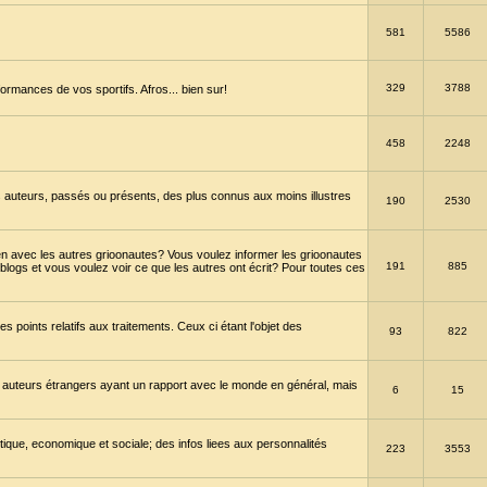
581
5586
329
3788
ormances de vos sportifs. Afros... bien sur!
458
2248
 auteurs, passés ou présents, des plus connus aux moins illustres
190
2530
en avec les autres grioonautes? Vous voulez informer les grioonautes
191
885
blogs et vous voulez voir ce que les autres ont écrit? Pour toutes ces
s points relatifs aux traitements. Ceux ci étant l'objet des
93
822
 auteurs étrangers ayant un rapport avec le monde en général, mais
6
15
itique, economique et sociale; des infos liees aux personnalités
223
3553