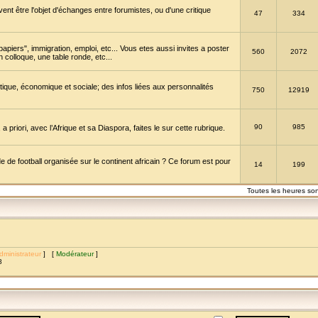
vent être l'objet d'échanges entre forumistes, ou d'une critique
47
334
papiers", immigration, emploi, etc... Vous etes aussi invites a poster
560
2072
 colloque, une table ronde, etc...
itique, économique et sociale; des infos liées aux personnalités
750
12919
90
985
a priori, avec l’Afrique et sa Diaspora, faites le sur cette rubrique.
de football organisée sur le continent africain ? Ce forum est pour
14
199
Toutes les heures so
dministrateur
] [
Modérateur
]
8