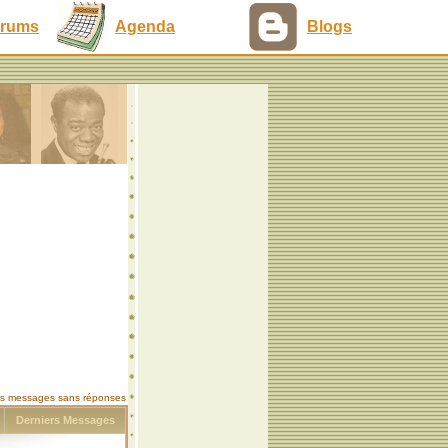
rums
Agenda
Blogs
les messages sans réponses
s
Derniers Messages