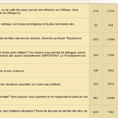
 ou de celle des pays qui ont une influence sur l'Afrique. Vous
1711
17111
de l'Afrique ici.
brique, sur la plus prestigieuse et la plus fascinante des
63
634
ption de faits relevant du racisme, réservés au forum "Racisme et
1507
17990
 d'une autre réligion? Cet espace vous permet de dialoguer autour
304
7299
convictions des autres naturellement. IMPORTANT: Le Prosélytisme est
430
3481
gies et aux sciences
253
2870
es dernières nouvelles sur votre star préférée
horripile? Vous pouvez vous exprimer ici en respectant le point de vue
981
16260
 des traditions africaines? Envie de discuter du dernier film afro, de
1037
7391