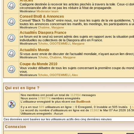
Articles
Catégorie destinée à recevoir les articles piochés à travers la toile. Ceux-ci doi
circonstanciée afin de ne pas les réduire à l'état de propagande.
Modérateur
Moderator team
Conseil BtoB & Annonces
Conseil "Black To Black" entre nous, sur tous les sujets de la vie quotidienne, "
toutes les annonces concernant les manifs, les meetings, les participations a un
Modérateurs
Chabine
,
Maryjane
Actualités Diaspora France
ce forum est le seul où seront admis des sujets en rapport avec la situation pol
individuelles ou collectives de la Diaspora afro en France.
Modérateurs
Tchoko
,
OGOTEMMELI
,
Maryjane
Actualités Monde
Si vous avez envie de discuter de l’actualité mondiale, n’ayant aucun lien direct, 
Modérateurs
Tchoko
,
Chabine
,
Maryjane
Coupe du Monde 2010
Vous voulez débattre de tous les sujets concernant la première coupe du monde 
vous.
Modérateurs
Tchoko
,
OGOTEMMELI
,
Alex
Qui est en ligne ?
Nos membres ont posté un total de
112984
messages
Nous avons
1780774
membres enregistrés
L'utilisateur enregistré le plus récent est
BudBrook
Il y a en tout
505
utilisateurs en ligne :: 0 Enregistré, 0 Invisible et 505 Invités [
A
Le record du nombre d'utilisateurs en ligne est de
21362
le Mar 07 Avr 2026 16:5
Utilisateurs enregistrés : Aucun
Ces données sont basées sur les utilisateurs actifs des cinq dernières minutes
Connexion