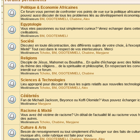
Forums permanents
Politique & Economie Africaines
Ce forum vous permet de confronter vos points de vue sur la politique africaine,
pouvez aussi discuter de tous les problemes liés au dévéloppement économique 
Modérateurs
BM
,
OGOTEMMELI
,
Chabine
,
Alex
Egyptologie
Vous etes passionnes ou tout simplement curieux? Venez echanger dans cette ru
civilisations.
Modérateurs
BM
,
OGOTEMMELI
Société
Discutez en toute décontraction, des différents sujets de votre choix, à l'exce
Mixité" Tout ceci dans le respect de vos interlocuteurs. Merci
Modérateurs
Tchoko
,
BM
,
OGOTEMMELI
,
Chabine
,
Maryjane
Religions
Disciple de Jésus, Mahomet ou Bouddha... En quête d'échange avec des fidèles
du thème des réligions... de la spiritualite et philosophie, En respectant les 
interdit sur ce forum.
Modérateurs
Tchoko
,
BM
,
OGOTEMMELI
,
Chabine
Sciences & Technologies
Lieu approprié pour discuter de tous les sujets relatifs aux nouvelles technolo
Modérateurs
Tchoko
,
BM
,
OGOTEMMELI
,
Alex
Célébrités
Fan de Michaël Jackson, Beyonce ou Koffi Olomide? Vous pouvez échanger ici l
Modérateur
Maryjane
Racisme & Mixité
Vous avez été victime de racisme? Un détail de l'actualité lié au racisme vous 
des autres.
Modérateurs
Tchoko
,
Chabine
,
Maryjane
Culture & Arts
Besoin de renseignement ou tout simplement d'échanger sur des faits de culture,
musique afro, cette rubrique est faite pour vous.
Modérateurs
BM
,
OGOTEMMELI
,
Chabine
,
Maryjane
,
Alex