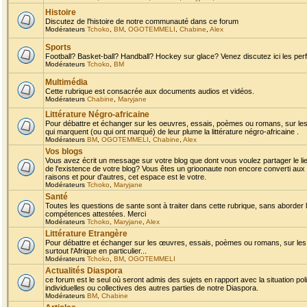
Histoire
Discutez de l'histoire de notre communauté dans ce forum
Modérateurs
Tchoko
,
BM
,
OGOTEMMELI
,
Chabine
,
Alex
Sports
Football? Basket-ball? Handball? Hockey sur glace? Venez discutez ici les perf
Modérateurs
Tchoko
,
BM
Multimédia
Cette rubrique est consacrée aux documents audios et vidéos.
Modérateurs
Chabine
,
Maryjane
Littérature Négro-africaine
Pour débattre et échanger sur les oeuvres, essais, poèmes ou romans, sur les
qui marquent (ou qui ont marqué) de leur plume la littérature négro-africaine .
Modérateurs
BM
,
OGOTEMMELI
,
Chabine
,
Alex
Vos blogs
Vous avez écrit un message sur votre blog que dont vous voulez partager le li
de l'existence de votre blog? Vous êtes un grioonaute non encore converti aux 
raisons et pour d'autres, cet espace est le votre.
Modérateurs
Tchoko
,
Maryjane
Santé
Toutes les questions de sante sont à traiter dans cette rubrique, sans aborder le
compétences attestées. Merci
Modérateurs
Tchoko
,
Maryjane
,
Alex
Littérature Etrangère
Pour débattre et échanger sur les œuvres, essais, poèmes ou romans, sur les
surtout l'Afrique en particulier...
Modérateurs
Tchoko
,
BM
,
OGOTEMMELI
Actualités Diaspora
ce forum est le seul où seront admis des sujets en rapport avec la situation pol
individuelles ou collectives des autres parties de notre Diaspora.
Modérateurs
BM
,
Chabine