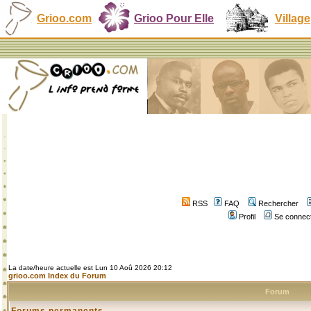
Grioo.com
Grioo Pour Elle
Village
RSS
FAQ
Rechercher
Profil
Se connect
La date/heure actuelle est Lun 10 Aoû 2026 20:12
grioo.com Index du Forum
Forum