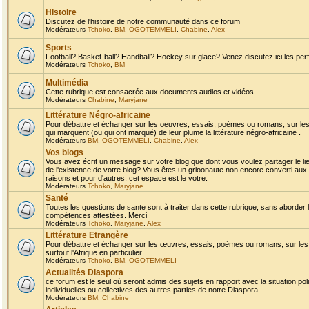
Histoire
Discutez de l'histoire de notre communauté dans ce forum
Modérateurs
Tchoko
,
BM
,
OGOTEMMELI
,
Chabine
,
Alex
Sports
Football? Basket-ball? Handball? Hockey sur glace? Venez discutez ici les perf
Modérateurs
Tchoko
,
BM
Multimédia
Cette rubrique est consacrée aux documents audios et vidéos.
Modérateurs
Chabine
,
Maryjane
Littérature Négro-africaine
Pour débattre et échanger sur les oeuvres, essais, poèmes ou romans, sur les
qui marquent (ou qui ont marqué) de leur plume la littérature négro-africaine .
Modérateurs
BM
,
OGOTEMMELI
,
Chabine
,
Alex
Vos blogs
Vous avez écrit un message sur votre blog que dont vous voulez partager le li
de l'existence de votre blog? Vous êtes un grioonaute non encore converti aux 
raisons et pour d'autres, cet espace est le votre.
Modérateurs
Tchoko
,
Maryjane
Santé
Toutes les questions de sante sont à traiter dans cette rubrique, sans aborder le
compétences attestées. Merci
Modérateurs
Tchoko
,
Maryjane
,
Alex
Littérature Etrangère
Pour débattre et échanger sur les œuvres, essais, poèmes ou romans, sur les
surtout l'Afrique en particulier...
Modérateurs
Tchoko
,
BM
,
OGOTEMMELI
Actualités Diaspora
ce forum est le seul où seront admis des sujets en rapport avec la situation pol
individuelles ou collectives des autres parties de notre Diaspora.
Modérateurs
BM
,
Chabine