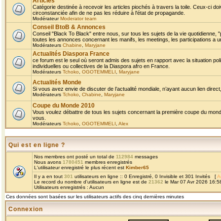
Articles
Catégorie destinée à recevoir les articles piochés à travers la toile. Ceux-ci doi
circonstanciée afin de ne pas les réduire à l'état de propagande.
Modérateur
Moderator team
Conseil BtoB & Annonces
Conseil "Black To Black" entre nous, sur tous les sujets de la vie quotidienne, "
toutes les annonces concernant les manifs, les meetings, les participations a un
Modérateurs
Chabine
,
Maryjane
Actualités Diaspora France
ce forum est le seul où seront admis des sujets en rapport avec la situation pol
individuelles ou collectives de la Diaspora afro en France.
Modérateurs
Tchoko
,
OGOTEMMELI
,
Maryjane
Actualités Monde
Si vous avez envie de discuter de l’actualité mondiale, n’ayant aucun lien direct, 
Modérateurs
Tchoko
,
Chabine
,
Maryjane
Coupe du Monde 2010
Vous voulez débattre de tous les sujets concernant la première coupe du monde 
vous.
Modérateurs
Tchoko
,
OGOTEMMELI
,
Alex
Qui est en ligne ?
Nos membres ont posté un total de
112984
messages
Nous avons
1780451
membres enregistrés
L'utilisateur enregistré le plus récent est
Kimber65
Il y a en tout
301
utilisateurs en ligne :: 0 Enregistré, 0 Invisible et 301 Invités [
A
Le record du nombre d'utilisateurs en ligne est de
21362
le Mar 07 Avr 2026 16:5
Utilisateurs enregistrés : Aucun
Ces données sont basées sur les utilisateurs actifs des cinq dernières minutes
Connexion