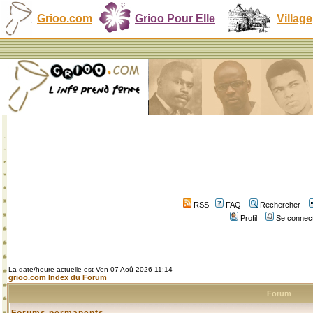
Grioo.com
Grioo Pour Elle
Village
RSS
FAQ
Rechercher
Profil
Se connect
La date/heure actuelle est Ven 07 Aoû 2026 11:14
grioo.com Index du Forum
Forum