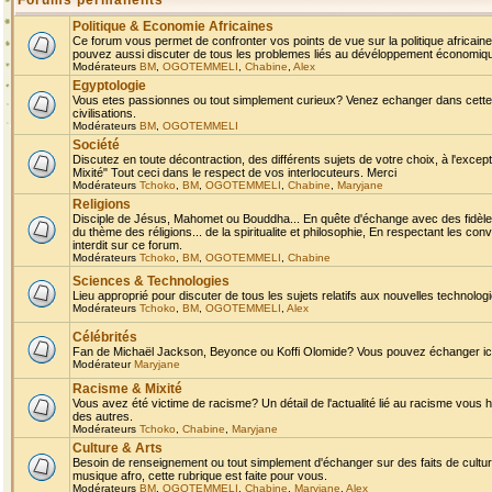
Forums permanents
Politique & Economie Africaines
Ce forum vous permet de confronter vos points de vue sur la politique africaine,
pouvez aussi discuter de tous les problemes liés au dévéloppement économique 
Modérateurs
BM
,
OGOTEMMELI
,
Chabine
,
Alex
Egyptologie
Vous etes passionnes ou tout simplement curieux? Venez echanger dans cette ru
civilisations.
Modérateurs
BM
,
OGOTEMMELI
Société
Discutez en toute décontraction, des différents sujets de votre choix, à l'exce
Mixité" Tout ceci dans le respect de vos interlocuteurs. Merci
Modérateurs
Tchoko
,
BM
,
OGOTEMMELI
,
Chabine
,
Maryjane
Religions
Disciple de Jésus, Mahomet ou Bouddha... En quête d'échange avec des fidèles
du thème des réligions... de la spiritualite et philosophie, En respectant les 
interdit sur ce forum.
Modérateurs
Tchoko
,
BM
,
OGOTEMMELI
,
Chabine
Sciences & Technologies
Lieu approprié pour discuter de tous les sujets relatifs aux nouvelles technolo
Modérateurs
Tchoko
,
BM
,
OGOTEMMELI
,
Alex
Célébrités
Fan de Michaël Jackson, Beyonce ou Koffi Olomide? Vous pouvez échanger ici l
Modérateur
Maryjane
Racisme & Mixité
Vous avez été victime de racisme? Un détail de l'actualité lié au racisme vous 
des autres.
Modérateurs
Tchoko
,
Chabine
,
Maryjane
Culture & Arts
Besoin de renseignement ou tout simplement d'échanger sur des faits de culture,
musique afro, cette rubrique est faite pour vous.
Modérateurs
BM
,
OGOTEMMELI
,
Chabine
,
Maryjane
,
Alex