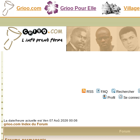
Grioo.com
Grioo Pour Elle
Village
RSS
FAQ
Rechercher
Profil
Se connect
La date/heure actuelle est Ven 07 Aoû 2026 00:06
grioo.com Index du Forum
Forum