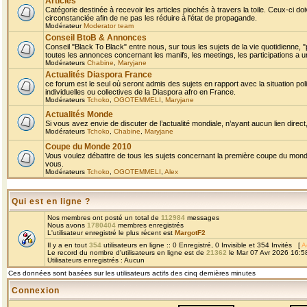
Articles
Catégorie destinée à recevoir les articles piochés à travers la toile. Ceux-ci doi
circonstanciée afin de ne pas les réduire à l'état de propagande.
Modérateur
Moderator team
Conseil BtoB & Annonces
Conseil "Black To Black" entre nous, sur tous les sujets de la vie quotidienne, "
toutes les annonces concernant les manifs, les meetings, les participations a un
Modérateurs
Chabine
,
Maryjane
Actualités Diaspora France
ce forum est le seul où seront admis des sujets en rapport avec la situation pol
individuelles ou collectives de la Diaspora afro en France.
Modérateurs
Tchoko
,
OGOTEMMELI
,
Maryjane
Actualités Monde
Si vous avez envie de discuter de l’actualité mondiale, n’ayant aucun lien direct, 
Modérateurs
Tchoko
,
Chabine
,
Maryjane
Coupe du Monde 2010
Vous voulez débattre de tous les sujets concernant la première coupe du monde 
vous.
Modérateurs
Tchoko
,
OGOTEMMELI
,
Alex
Qui est en ligne ?
Nos membres ont posté un total de
112984
messages
Nous avons
1780404
membres enregistrés
L'utilisateur enregistré le plus récent est
MargotF2
Il y a en tout
354
utilisateurs en ligne :: 0 Enregistré, 0 Invisible et 354 Invités [
A
Le record du nombre d'utilisateurs en ligne est de
21362
le Mar 07 Avr 2026 16:5
Utilisateurs enregistrés : Aucun
Ces données sont basées sur les utilisateurs actifs des cinq dernières minutes
Connexion