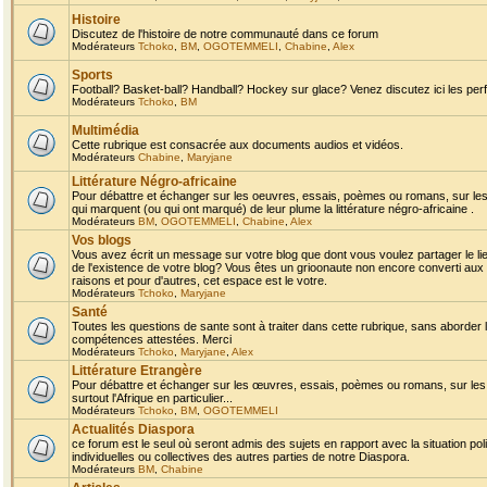
Histoire
Discutez de l'histoire de notre communauté dans ce forum
Modérateurs
Tchoko
,
BM
,
OGOTEMMELI
,
Chabine
,
Alex
Sports
Football? Basket-ball? Handball? Hockey sur glace? Venez discutez ici les perf
Modérateurs
Tchoko
,
BM
Multimédia
Cette rubrique est consacrée aux documents audios et vidéos.
Modérateurs
Chabine
,
Maryjane
Littérature Négro-africaine
Pour débattre et échanger sur les oeuvres, essais, poèmes ou romans, sur les
qui marquent (ou qui ont marqué) de leur plume la littérature négro-africaine .
Modérateurs
BM
,
OGOTEMMELI
,
Chabine
,
Alex
Vos blogs
Vous avez écrit un message sur votre blog que dont vous voulez partager le li
de l'existence de votre blog? Vous êtes un grioonaute non encore converti aux 
raisons et pour d'autres, cet espace est le votre.
Modérateurs
Tchoko
,
Maryjane
Santé
Toutes les questions de sante sont à traiter dans cette rubrique, sans aborder le
compétences attestées. Merci
Modérateurs
Tchoko
,
Maryjane
,
Alex
Littérature Etrangère
Pour débattre et échanger sur les œuvres, essais, poèmes ou romans, sur les
surtout l'Afrique en particulier...
Modérateurs
Tchoko
,
BM
,
OGOTEMMELI
Actualités Diaspora
ce forum est le seul où seront admis des sujets en rapport avec la situation pol
individuelles ou collectives des autres parties de notre Diaspora.
Modérateurs
BM
,
Chabine