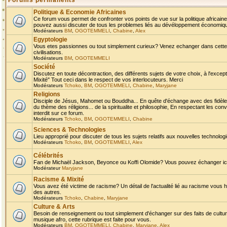
Forums permanents
Politique & Economie Africaines
Ce forum vous permet de confronter vos points de vue sur la politique africaine,
pouvez aussi discuter de tous les problemes liés au dévéloppement économique 
Modérateurs
BM
,
OGOTEMMELI
,
Chabine
,
Alex
Egyptologie
Vous etes passionnes ou tout simplement curieux? Venez echanger dans cette ru
civilisations.
Modérateurs
BM
,
OGOTEMMELI
Société
Discutez en toute décontraction, des différents sujets de votre choix, à l'exce
Mixité" Tout ceci dans le respect de vos interlocuteurs. Merci
Modérateurs
Tchoko
,
BM
,
OGOTEMMELI
,
Chabine
,
Maryjane
Religions
Disciple de Jésus, Mahomet ou Bouddha... En quête d'échange avec des fidèles
du thème des réligions... de la spiritualite et philosophie, En respectant les 
interdit sur ce forum.
Modérateurs
Tchoko
,
BM
,
OGOTEMMELI
,
Chabine
Sciences & Technologies
Lieu approprié pour discuter de tous les sujets relatifs aux nouvelles technolo
Modérateurs
Tchoko
,
BM
,
OGOTEMMELI
,
Alex
Célébrités
Fan de Michaël Jackson, Beyonce ou Koffi Olomide? Vous pouvez échanger ici l
Modérateur
Maryjane
Racisme & Mixité
Vous avez été victime de racisme? Un détail de l'actualité lié au racisme vous 
des autres.
Modérateurs
Tchoko
,
Chabine
,
Maryjane
Culture & Arts
Besoin de renseignement ou tout simplement d'échanger sur des faits de culture,
musique afro, cette rubrique est faite pour vous.
Modérateurs
BM
,
OGOTEMMELI
,
Chabine
,
Maryjane
,
Alex