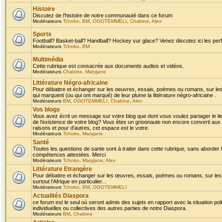
Histoire
Discutez de l'histoire de notre communauté dans ce forum
Modérateurs
Tchoko
,
BM
,
OGOTEMMELI
,
Chabine
,
Alex
Sports
Football? Basket-ball? Handball? Hockey sur glace? Venez discutez ici les perf
Modérateurs
Tchoko
,
BM
Multimédia
Cette rubrique est consacrée aux documents audios et vidéos.
Modérateurs
Chabine
,
Maryjane
Littérature Négro-africaine
Pour débattre et échanger sur les oeuvres, essais, poèmes ou romans, sur les
qui marquent (ou qui ont marqué) de leur plume la littérature négro-africaine .
Modérateurs
BM
,
OGOTEMMELI
,
Chabine
,
Alex
Vos blogs
Vous avez écrit un message sur votre blog que dont vous voulez partager le li
de l'existence de votre blog? Vous êtes un grioonaute non encore converti aux 
raisons et pour d'autres, cet espace est le votre.
Modérateurs
Tchoko
,
Maryjane
Santé
Toutes les questions de sante sont à traiter dans cette rubrique, sans aborder le
compétences attestées. Merci
Modérateurs
Tchoko
,
Maryjane
,
Alex
Littérature Etrangère
Pour débattre et échanger sur les œuvres, essais, poèmes ou romans, sur les
surtout l'Afrique en particulier...
Modérateurs
Tchoko
,
BM
,
OGOTEMMELI
Actualités Diaspora
ce forum est le seul où seront admis des sujets en rapport avec la situation pol
individuelles ou collectives des autres parties de notre Diaspora.
Modérateurs
BM
,
Chabine