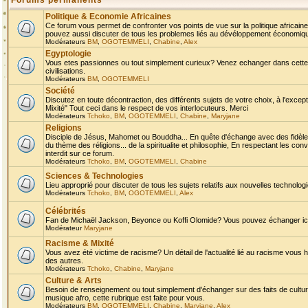
Forums permanents
Politique & Economie Africaines
Ce forum vous permet de confronter vos points de vue sur la politique africaine,
pouvez aussi discuter de tous les problemes liés au dévéloppement économique 
Modérateurs
BM
,
OGOTEMMELI
,
Chabine
,
Alex
Egyptologie
Vous etes passionnes ou tout simplement curieux? Venez echanger dans cette ru
civilisations.
Modérateurs
BM
,
OGOTEMMELI
Société
Discutez en toute décontraction, des différents sujets de votre choix, à l'exce
Mixité" Tout ceci dans le respect de vos interlocuteurs. Merci
Modérateurs
Tchoko
,
BM
,
OGOTEMMELI
,
Chabine
,
Maryjane
Religions
Disciple de Jésus, Mahomet ou Bouddha... En quête d'échange avec des fidèles
du thème des réligions... de la spiritualite et philosophie, En respectant les 
interdit sur ce forum.
Modérateurs
Tchoko
,
BM
,
OGOTEMMELI
,
Chabine
Sciences & Technologies
Lieu approprié pour discuter de tous les sujets relatifs aux nouvelles technolo
Modérateurs
Tchoko
,
BM
,
OGOTEMMELI
,
Alex
Célébrités
Fan de Michaël Jackson, Beyonce ou Koffi Olomide? Vous pouvez échanger ici l
Modérateur
Maryjane
Racisme & Mixité
Vous avez été victime de racisme? Un détail de l'actualité lié au racisme vous 
des autres.
Modérateurs
Tchoko
,
Chabine
,
Maryjane
Culture & Arts
Besoin de renseignement ou tout simplement d'échanger sur des faits de culture,
musique afro, cette rubrique est faite pour vous.
Modérateurs
BM
,
OGOTEMMELI
,
Chabine
,
Maryjane
,
Alex