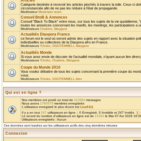
Articles
Catégorie destinée à recevoir les articles piochés à travers la toile. Ceux-ci doi
circonstanciée afin de ne pas les réduire à l'état de propagande.
Modérateur
Moderator team
Conseil BtoB & Annonces
Conseil "Black To Black" entre nous, sur tous les sujets de la vie quotidienne, "
toutes les annonces concernant les manifs, les meetings, les participations a un
Modérateurs
Chabine
,
Maryjane
Actualités Diaspora France
ce forum est le seul où seront admis des sujets en rapport avec la situation pol
individuelles ou collectives de la Diaspora afro en France.
Modérateurs
Tchoko
,
OGOTEMMELI
,
Maryjane
Actualités Monde
Si vous avez envie de discuter de l’actualité mondiale, n’ayant aucun lien direct, 
Modérateurs
Tchoko
,
Chabine
,
Maryjane
Coupe du Monde 2010
Vous voulez débattre de tous les sujets concernant la première coupe du monde 
vous.
Modérateurs
Tchoko
,
OGOTEMMELI
,
Alex
Qui est en ligne ?
Nos membres ont posté un total de
112984
messages
Nous avons
1780579
membres enregistrés
L'utilisateur enregistré le plus récent est
Liza5111
Il y a en tout
247
utilisateurs en ligne :: 0 Enregistré, 0 Invisible et 247 Invités [
A
Le record du nombre d'utilisateurs en ligne est de
21362
le Mar 07 Avr 2026 16:5
Utilisateurs enregistrés : Aucun
Ces données sont basées sur les utilisateurs actifs des cinq dernières minutes
Connexion