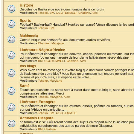
Histoire
Discutez de l'histoire de notre communauté dans ce forum
Modérateurs
Tchoko
,
BM
,
OGOTEMMELI
,
Chabine
,
Alex
Sports
Football? Basket-ball? Handball? Hockey sur glace? Venez discutez ici les perf
Modérateurs
Tchoko
,
BM
Multimédia
Cette rubrique est consacrée aux documents audios et vidéos.
Modérateurs
Chabine
,
Maryjane
Littérature Négro-africaine
Pour débattre et échanger sur les oeuvres, essais, poèmes ou romans, sur les
qui marquent (ou qui ont marqué) de leur plume la littérature négro-africaine .
Modérateurs
BM
,
OGOTEMMELI
,
Chabine
,
Alex
Vos blogs
Vous avez écrit un message sur votre blog que dont vous voulez partager le li
de l'existence de votre blog? Vous êtes un grioonaute non encore converti aux 
raisons et pour d'autres, cet espace est le votre.
Modérateurs
Tchoko
,
Maryjane
Santé
Toutes les questions de sante sont à traiter dans cette rubrique, sans aborder le
compétences attestées. Merci
Modérateurs
Tchoko
,
Maryjane
,
Alex
Littérature Etrangère
Pour débattre et échanger sur les œuvres, essais, poèmes ou romans, sur les
surtout l'Afrique en particulier...
Modérateurs
Tchoko
,
BM
,
OGOTEMMELI
Actualités Diaspora
ce forum est le seul où seront admis des sujets en rapport avec la situation pol
individuelles ou collectives des autres parties de notre Diaspora.
Modérateurs
BM
,
Chabine