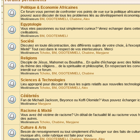
Forums permanents
Politique & Economie Africaines
Ce forum vous permet de confronter vos points de vue sur la politique africaine,
pouvez aussi discuter de tous les problemes liés au dévéloppement économique 
Modérateurs
BM
,
OGOTEMMELI
,
Chabine
,
Alex
Egyptologie
Vous etes passionnes ou tout simplement curieux? Venez echanger dans cette ru
civilisations.
Modérateurs
BM
,
OGOTEMMELI
Société
Discutez en toute décontraction, des différents sujets de votre choix, à l'exce
Mixité" Tout ceci dans le respect de vos interlocuteurs. Merci
Modérateurs
Tchoko
,
BM
,
OGOTEMMELI
,
Chabine
,
Maryjane
Religions
Disciple de Jésus, Mahomet ou Bouddha... En quête d'échange avec des fidèles
du thème des réligions... de la spiritualite et philosophie, En respectant les 
interdit sur ce forum.
Modérateurs
Tchoko
,
BM
,
OGOTEMMELI
,
Chabine
Sciences & Technologies
Lieu approprié pour discuter de tous les sujets relatifs aux nouvelles technolo
Modérateurs
Tchoko
,
BM
,
OGOTEMMELI
,
Alex
Célébrités
Fan de Michaël Jackson, Beyonce ou Koffi Olomide? Vous pouvez échanger ici l
Modérateur
Maryjane
Racisme & Mixité
Vous avez été victime de racisme? Un détail de l'actualité lié au racisme vous 
des autres.
Modérateurs
Tchoko
,
Chabine
,
Maryjane
Culture & Arts
Besoin de renseignement ou tout simplement d'échanger sur des faits de culture,
musique afro, cette rubrique est faite pour vous.
Modérateurs
BM
,
OGOTEMMELI
,
Chabine
,
Maryjane
,
Alex