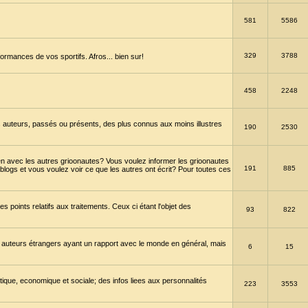
581
5586
329
3788
ormances de vos sportifs. Afros... bien sur!
458
2248
 auteurs, passés ou présents, des plus connus aux moins illustres
190
2530
en avec les autres grioonautes? Vous voulez informer les grioonautes
191
885
blogs et vous voulez voir ce que les autres ont écrit? Pour toutes ces
s points relatifs aux traitements. Ceux ci étant l'objet des
93
822
 auteurs étrangers ayant un rapport avec le monde en général, mais
6
15
itique, economique et sociale; des infos liees aux personnalités
223
3553