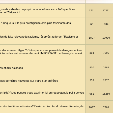
 ou de celle des pays qui ont une influence sur l'Afrique. Vous
1711
17111
de l'Afrique ici.
brique, sur la plus prestigieuse et la plus fascinante des
63
634
ption de faits relevant du racisme, réservés au forum "Racisme et
1507
17990
 d'une autre réligion? Cet espace vous permet de dialoguer autour
304
7299
convictions des autres naturellement. IMPORTANT: Le Prosélytisme est
430
3481
gies et aux sciences
253
2870
es dernières nouvelles sur votre star préférée
horripile? Vous pouvez vous exprimer ici en respectant le point de vue
981
16260
 des traditions africaines? Envie de discuter du dernier film afro, de
1037
7391