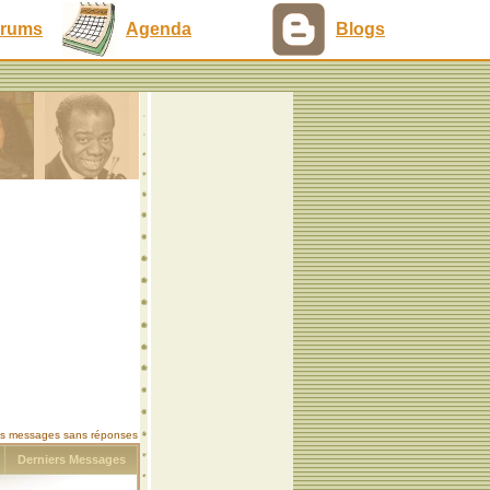
rums
Agenda
Blogs
les messages sans réponses
s
Derniers Messages