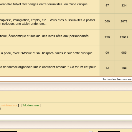
vent être l'objet d'échanges entre forumistes, ou d'une critique
47
334
papiers", immigration, emploi, etc... Vous etes aussi invites a poster
560
2072
 colloque, une table ronde, etc...
itique, économique et sociale; des infos liées aux personnalités
750
12919
90
985
a priori, avec l’Afrique et sa Diaspora, faites le sur cette rubrique.
de football organisée sur le continent africain ? Ce forum est pour
14
199
Toutes les heures so
dministrateur
] [
Modérateur
]
8