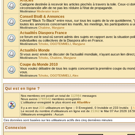
Articles
Catégorie destinée à recevoir les articles piochés à travers la toile. Ceux-ci doi
circonstanciée afin de ne pas les réduire à l'état de propagande.
Modérateur
Moderator team
Conseil BtoB & Annonces
Conseil "Black To Black" entre nous, sur tous les sujets de la vie quotidienne, "
toutes les annonces concernant les manifs, les meetings, les participations a un
Modérateurs
Chabine
,
Maryjane
Actualités Diaspora France
ce forum est le seul où seront admis des sujets en rapport avec la situation pol
individuelles ou collectives de la Diaspora afro en France.
Modérateurs
Tchoko
,
OGOTEMMELI
,
Maryjane
Actualités Monde
Si vous avez envie de discuter de l’actualité mondiale, n’ayant aucun lien direct, 
Modérateurs
Tchoko
,
Chabine
,
Maryjane
Coupe du Monde 2010
Vous voulez débattre de tous les sujets concernant la première coupe du monde 
vous.
Modérateurs
Tchoko
,
OGOTEMMELI
,
Alex
Qui est en ligne ?
Nos membres ont posté un total de
112984
messages
Nous avons
1780542
membres enregistrés
L'utilisateur enregistré le plus récent est
AllanMcv
Il y a en tout
233
utilisateurs en ligne :: 0 Enregistré, 0 Invisible et 233 Invités [
A
Le record du nombre d'utilisateurs en ligne est de
21362
le Mar 07 Avr 2026 16:5
Utilisateurs enregistrés : Aucun
Ces données sont basées sur les utilisateurs actifs des cinq dernières minutes
Connexion