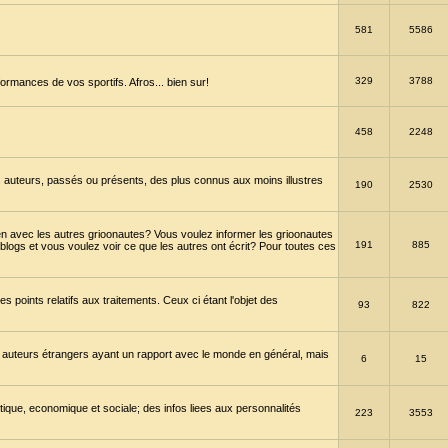
581
5586
329
3788
ormances de vos sportifs. Afros... bien sur!
458
2248
 auteurs, passés ou présents, des plus connus aux moins illustres
190
2530
en avec les autres grioonautes? Vous voulez informer les grioonautes
191
885
blogs et vous voulez voir ce que les autres ont écrit? Pour toutes ces
s points relatifs aux traitements. Ceux ci étant l'objet des
93
822
 auteurs étrangers ayant un rapport avec le monde en général, mais
6
15
itique, economique et sociale; des infos liees aux personnalités
223
3553