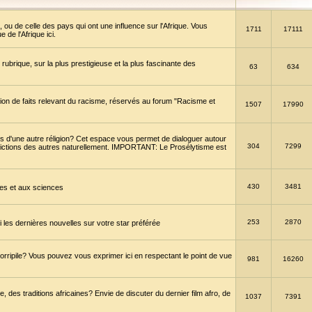
 ou de celle des pays qui ont une influence sur l'Afrique. Vous
1711
17111
de l'Afrique ici.
brique, sur la plus prestigieuse et la plus fascinante des
63
634
ption de faits relevant du racisme, réservés au forum "Racisme et
1507
17990
 d'une autre réligion? Cet espace vous permet de dialoguer autour
304
7299
convictions des autres naturellement. IMPORTANT: Le Prosélytisme est
430
3481
gies et aux sciences
253
2870
es dernières nouvelles sur votre star préférée
horripile? Vous pouvez vous exprimer ici en respectant le point de vue
981
16260
 des traditions africaines? Envie de discuter du dernier film afro, de
1037
7391