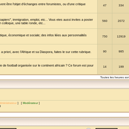
vent être l'objet d'échanges entre forumistes, ou d'une critique
47
334
papiers", immigration, emploi, etc... Vous etes aussi invites a poster
560
2072
 colloque, une table ronde, etc...
itique, économique et sociale; des infos liées aux personnalités
750
12919
90
985
a priori, avec l’Afrique et sa Diaspora, faites le sur cette rubrique.
de football organisée sur le continent africain ? Ce forum est pour
14
199
Toutes les heures so
dministrateur
] [
Modérateur
]
8