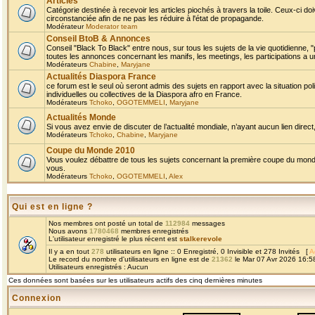
Articles
Catégorie destinée à recevoir les articles piochés à travers la toile. Ceux-ci doi
circonstanciée afin de ne pas les réduire à l'état de propagande.
Modérateur
Moderator team
Conseil BtoB & Annonces
Conseil "Black To Black" entre nous, sur tous les sujets de la vie quotidienne, "
toutes les annonces concernant les manifs, les meetings, les participations a un
Modérateurs
Chabine
,
Maryjane
Actualités Diaspora France
ce forum est le seul où seront admis des sujets en rapport avec la situation pol
individuelles ou collectives de la Diaspora afro en France.
Modérateurs
Tchoko
,
OGOTEMMELI
,
Maryjane
Actualités Monde
Si vous avez envie de discuter de l’actualité mondiale, n’ayant aucun lien direct, 
Modérateurs
Tchoko
,
Chabine
,
Maryjane
Coupe du Monde 2010
Vous voulez débattre de tous les sujets concernant la première coupe du monde 
vous.
Modérateurs
Tchoko
,
OGOTEMMELI
,
Alex
Qui est en ligne ?
Nos membres ont posté un total de
112984
messages
Nous avons
1780468
membres enregistrés
L'utilisateur enregistré le plus récent est
stalkerevole
Il y a en tout
278
utilisateurs en ligne :: 0 Enregistré, 0 Invisible et 278 Invités [
A
Le record du nombre d'utilisateurs en ligne est de
21362
le Mar 07 Avr 2026 16:5
Utilisateurs enregistrés : Aucun
Ces données sont basées sur les utilisateurs actifs des cinq dernières minutes
Connexion