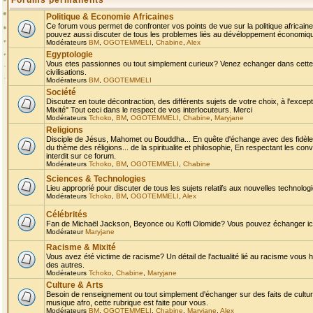
Forums permanents
Politique & Economie Africaines
Ce forum vous permet de confronter vos points de vue sur la politique africaine,
pouvez aussi discuter de tous les problemes liés au dévéloppement économique 
Modérateurs
BM
,
OGOTEMMELI
,
Chabine
,
Alex
Egyptologie
Vous etes passionnes ou tout simplement curieux? Venez echanger dans cette ru
civilisations.
Modérateurs
BM
,
OGOTEMMELI
Société
Discutez en toute décontraction, des différents sujets de votre choix, à l'exce
Mixité" Tout ceci dans le respect de vos interlocuteurs. Merci
Modérateurs
Tchoko
,
BM
,
OGOTEMMELI
,
Chabine
,
Maryjane
Religions
Disciple de Jésus, Mahomet ou Bouddha... En quête d'échange avec des fidèles
du thème des réligions... de la spiritualite et philosophie, En respectant les 
interdit sur ce forum.
Modérateurs
Tchoko
,
BM
,
OGOTEMMELI
,
Chabine
Sciences & Technologies
Lieu approprié pour discuter de tous les sujets relatifs aux nouvelles technolo
Modérateurs
Tchoko
,
BM
,
OGOTEMMELI
,
Alex
Célébrités
Fan de Michaël Jackson, Beyonce ou Koffi Olomide? Vous pouvez échanger ici l
Modérateur
Maryjane
Racisme & Mixité
Vous avez été victime de racisme? Un détail de l'actualité lié au racisme vous 
des autres.
Modérateurs
Tchoko
,
Chabine
,
Maryjane
Culture & Arts
Besoin de renseignement ou tout simplement d'échanger sur des faits de culture,
musique afro, cette rubrique est faite pour vous.
Modérateurs
BM
,
OGOTEMMELI
,
Chabine
,
Maryjane
,
Alex