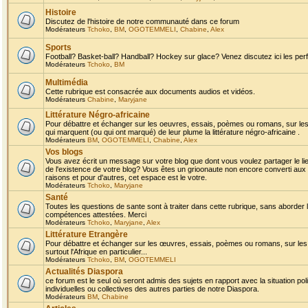
Histoire
Discutez de l'histoire de notre communauté dans ce forum
Modérateurs
Tchoko
,
BM
,
OGOTEMMELI
,
Chabine
,
Alex
Sports
Football? Basket-ball? Handball? Hockey sur glace? Venez discutez ici les perf
Modérateurs
Tchoko
,
BM
Multimédia
Cette rubrique est consacrée aux documents audios et vidéos.
Modérateurs
Chabine
,
Maryjane
Littérature Négro-africaine
Pour débattre et échanger sur les oeuvres, essais, poèmes ou romans, sur les
qui marquent (ou qui ont marqué) de leur plume la littérature négro-africaine .
Modérateurs
BM
,
OGOTEMMELI
,
Chabine
,
Alex
Vos blogs
Vous avez écrit un message sur votre blog que dont vous voulez partager le li
de l'existence de votre blog? Vous êtes un grioonaute non encore converti aux 
raisons et pour d'autres, cet espace est le votre.
Modérateurs
Tchoko
,
Maryjane
Santé
Toutes les questions de sante sont à traiter dans cette rubrique, sans aborder le
compétences attestées. Merci
Modérateurs
Tchoko
,
Maryjane
,
Alex
Littérature Etrangère
Pour débattre et échanger sur les œuvres, essais, poèmes ou romans, sur les
surtout l'Afrique en particulier...
Modérateurs
Tchoko
,
BM
,
OGOTEMMELI
Actualités Diaspora
ce forum est le seul où seront admis des sujets en rapport avec la situation pol
individuelles ou collectives des autres parties de notre Diaspora.
Modérateurs
BM
,
Chabine