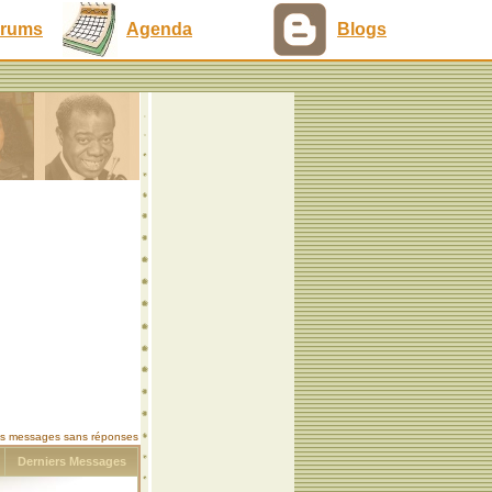
rums
Agenda
Blogs
les messages sans réponses
s
Derniers Messages