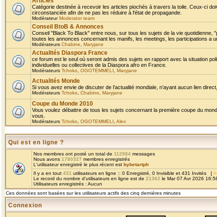
Articles
Catégorie destinée à recevoir les articles piochés à travers la toile. Ceux-ci doi
circonstanciée afin de ne pas les réduire à l'état de propagande.
Modérateur
Moderator team
Conseil BtoB & Annonces
Conseil "Black To Black" entre nous, sur tous les sujets de la vie quotidienne, "
toutes les annonces concernant les manifs, les meetings, les participations a un
Modérateurs
Chabine
,
Maryjane
Actualités Diaspora France
ce forum est le seul où seront admis des sujets en rapport avec la situation pol
individuelles ou collectives de la Diaspora afro en France.
Modérateurs
Tchoko
,
OGOTEMMELI
,
Maryjane
Actualités Monde
Si vous avez envie de discuter de l’actualité mondiale, n’ayant aucun lien direct, 
Modérateurs
Tchoko
,
Chabine
,
Maryjane
Coupe du Monde 2010
Vous voulez débattre de tous les sujets concernant la première coupe du monde 
vous.
Modérateurs
Tchoko
,
OGOTEMMELI
,
Alex
Qui est en ligne ?
Nos membres ont posté un total de
112984
messages
Nous avons
1780327
membres enregistrés
L'utilisateur enregistré le plus récent est
bybetartph
Il y a en tout
431
utilisateurs en ligne :: 0 Enregistré, 0 Invisible et 431 Invités [
A
Le record du nombre d'utilisateurs en ligne est de
21362
le Mar 07 Avr 2026 16:5
Utilisateurs enregistrés : Aucun
Ces données sont basées sur les utilisateurs actifs des cinq dernières minutes
Connexion