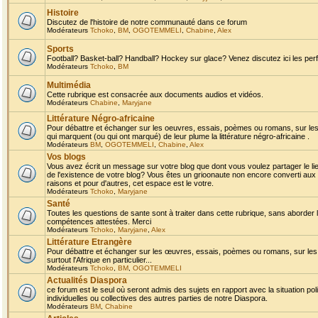
Histoire
Discutez de l'histoire de notre communauté dans ce forum
Modérateurs
Tchoko
,
BM
,
OGOTEMMELI
,
Chabine
,
Alex
Sports
Football? Basket-ball? Handball? Hockey sur glace? Venez discutez ici les perf
Modérateurs
Tchoko
,
BM
Multimédia
Cette rubrique est consacrée aux documents audios et vidéos.
Modérateurs
Chabine
,
Maryjane
Littérature Négro-africaine
Pour débattre et échanger sur les oeuvres, essais, poèmes ou romans, sur les
qui marquent (ou qui ont marqué) de leur plume la littérature négro-africaine .
Modérateurs
BM
,
OGOTEMMELI
,
Chabine
,
Alex
Vos blogs
Vous avez écrit un message sur votre blog que dont vous voulez partager le li
de l'existence de votre blog? Vous êtes un grioonaute non encore converti aux 
raisons et pour d'autres, cet espace est le votre.
Modérateurs
Tchoko
,
Maryjane
Santé
Toutes les questions de sante sont à traiter dans cette rubrique, sans aborder le
compétences attestées. Merci
Modérateurs
Tchoko
,
Maryjane
,
Alex
Littérature Etrangère
Pour débattre et échanger sur les œuvres, essais, poèmes ou romans, sur les
surtout l'Afrique en particulier...
Modérateurs
Tchoko
,
BM
,
OGOTEMMELI
Actualités Diaspora
ce forum est le seul où seront admis des sujets en rapport avec la situation pol
individuelles ou collectives des autres parties de notre Diaspora.
Modérateurs
BM
,
Chabine