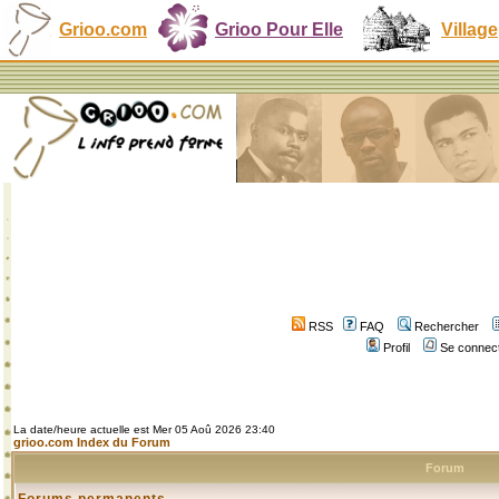
Grioo.com
Grioo Pour Elle
Village
RSS
FAQ
Rechercher
Profil
Se connect
La date/heure actuelle est Mer 05 Aoû 2026 23:40
grioo.com Index du Forum
Forum