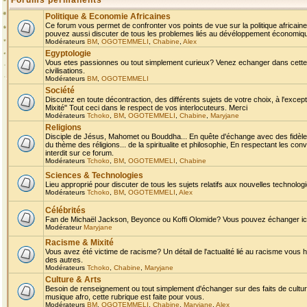
Forums permanents
Politique & Economie Africaines
Ce forum vous permet de confronter vos points de vue sur la politique africaine,
pouvez aussi discuter de tous les problemes liés au dévéloppement économique 
Modérateurs
BM
,
OGOTEMMELI
,
Chabine
,
Alex
Egyptologie
Vous etes passionnes ou tout simplement curieux? Venez echanger dans cette ru
civilisations.
Modérateurs
BM
,
OGOTEMMELI
Société
Discutez en toute décontraction, des différents sujets de votre choix, à l'exce
Mixité" Tout ceci dans le respect de vos interlocuteurs. Merci
Modérateurs
Tchoko
,
BM
,
OGOTEMMELI
,
Chabine
,
Maryjane
Religions
Disciple de Jésus, Mahomet ou Bouddha... En quête d'échange avec des fidèles
du thème des réligions... de la spiritualite et philosophie, En respectant les 
interdit sur ce forum.
Modérateurs
Tchoko
,
BM
,
OGOTEMMELI
,
Chabine
Sciences & Technologies
Lieu approprié pour discuter de tous les sujets relatifs aux nouvelles technolo
Modérateurs
Tchoko
,
BM
,
OGOTEMMELI
,
Alex
Célébrités
Fan de Michaël Jackson, Beyonce ou Koffi Olomide? Vous pouvez échanger ici l
Modérateur
Maryjane
Racisme & Mixité
Vous avez été victime de racisme? Un détail de l'actualité lié au racisme vous 
des autres.
Modérateurs
Tchoko
,
Chabine
,
Maryjane
Culture & Arts
Besoin de renseignement ou tout simplement d'échanger sur des faits de culture,
musique afro, cette rubrique est faite pour vous.
Modérateurs
BM
,
OGOTEMMELI
,
Chabine
,
Maryjane
,
Alex