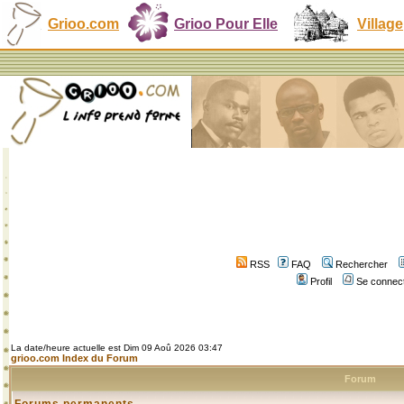
Grioo.com
Grioo Pour Elle
Village
RSS
FAQ
Rechercher
Profil
Se connect
La date/heure actuelle est Dim 09 Aoû 2026 03:47
grioo.com Index du Forum
Forum