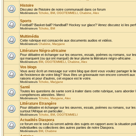
Histoire
Discutez de l'histoire de notre communauté dans ce forum
Modérateurs
Tchoko
,
BM
,
OGOTEMMELI
,
Chabine
,
Alex
Sports
Football? Basket-ball? Handball? Hockey sur glace? Venez discutez ici les perf
Modérateurs
Tchoko
,
BM
Multimédia
Cette rubrique est consacrée aux documents audios et vidéos.
Modérateurs
Chabine
,
Maryjane
Littérature Négro-africaine
Pour débattre et échanger sur les oeuvres, essais, poèmes ou romans, sur les
qui marquent (ou qui ont marqué) de leur plume la littérature négro-africaine .
Modérateurs
BM
,
OGOTEMMELI
,
Chabine
,
Alex
Vos blogs
Vous avez écrit un message sur votre blog que dont vous voulez partager le li
de l'existence de votre blog? Vous êtes un grioonaute non encore converti aux 
raisons et pour d'autres, cet espace est le votre.
Modérateurs
Tchoko
,
Maryjane
Santé
Toutes les questions de sante sont à traiter dans cette rubrique, sans aborder le
compétences attestées. Merci
Modérateurs
Tchoko
,
Maryjane
,
Alex
Littérature Etrangère
Pour débattre et échanger sur les œuvres, essais, poèmes ou romans, sur les
surtout l'Afrique en particulier...
Modérateurs
Tchoko
,
BM
,
OGOTEMMELI
Actualités Diaspora
ce forum est le seul où seront admis des sujets en rapport avec la situation pol
individuelles ou collectives des autres parties de notre Diaspora.
Modérateurs
BM
,
Chabine