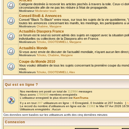
Articles
Catégorie destinée à recevoir les articles piochés à travers la toile. Ceux-ci doi
circonstanciée afin de ne pas les réduire à l'état de propagande.
Modérateur
Moderator team
Conseil BtoB & Annonces
Conseil "Black To Black" entre nous, sur tous les sujets de la vie quotidienne, "
toutes les annonces concernant les manifs, les meetings, les participations a un
Modérateurs
Chabine
,
Maryjane
Actualités Diaspora France
ce forum est le seul où seront admis des sujets en rapport avec la situation pol
individuelles ou collectives de la Diaspora afro en France.
Modérateurs
Tchoko
,
OGOTEMMELI
,
Maryjane
Actualités Monde
Si vous avez envie de discuter de l’actualité mondiale, n’ayant aucun lien direct, 
Modérateurs
Tchoko
,
Chabine
,
Maryjane
Coupe du Monde 2010
Vous voulez débattre de tous les sujets concernant la première coupe du monde 
vous.
Modérateurs
Tchoko
,
OGOTEMMELI
,
Alex
Qui est en ligne ?
Nos membres ont posté un total de
112984
messages
Nous avons
1780600
membres enregistrés
L'utilisateur enregistré le plus récent est
KamTruma
Il y a en tout
207
utilisateurs en ligne :: 0 Enregistré, 0 Invisible et 207 Invités [
A
Le record du nombre d'utilisateurs en ligne est de
21362
le Mar 07 Avr 2026 16:5
Utilisateurs enregistrés : Aucun
Ces données sont basées sur les utilisateurs actifs des cinq dernières minutes
Connexion