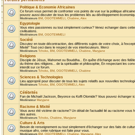
Forums permanents
Politique & Economie Africaines
Ce forum vous permet de confronter vos points de vue sur la politique africaine,
pouvez aussi discuter de tous les problemes liés au dévéloppement économique 
Modérateurs
BM
,
OGOTEMMELI
,
Chabine
,
Alex
Egyptologie
Vous etes passionnes ou tout simplement curieux? Venez echanger dans cette ru
civilisations.
Modérateurs
BM
,
OGOTEMMELI
Société
Discutez en toute décontraction, des différents sujets de votre choix, à l'exce
Mixité" Tout ceci dans le respect de vos interlocuteurs. Merci
Modérateurs
Tchoko
,
BM
,
OGOTEMMELI
,
Chabine
,
Maryjane
Religions
Disciple de Jésus, Mahomet ou Bouddha... En quête d'échange avec des fidèles
du thème des réligions... de la spiritualite et philosophie, En respectant les 
interdit sur ce forum.
Modérateurs
Tchoko
,
BM
,
OGOTEMMELI
,
Chabine
Sciences & Technologies
Lieu approprié pour discuter de tous les sujets relatifs aux nouvelles technolo
Modérateurs
Tchoko
,
BM
,
OGOTEMMELI
,
Alex
Célébrités
Fan de Michaël Jackson, Beyonce ou Koffi Olomide? Vous pouvez échanger ici l
Modérateur
Maryjane
Racisme & Mixité
Vous avez été victime de racisme? Un détail de l'actualité lié au racisme vous 
des autres.
Modérateurs
Tchoko
,
Chabine
,
Maryjane
Culture & Arts
Besoin de renseignement ou tout simplement d'échanger sur des faits de culture,
musique afro, cette rubrique est faite pour vous.
Modérateurs
BM
,
OGOTEMMELI
,
Chabine
,
Maryjane
,
Alex